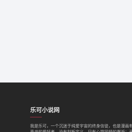
乐可小说网
我是‌乐可，一个沉迷于纯爱宇宙的终身信徒，也是漫画
声书的爱好者。没有刻板定义，只有心跳同频的邂逅：