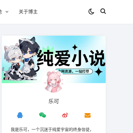
他
关于博主
乐可
我是‌乐可，一个沉迷于纯爱宇宙的终身信徒，