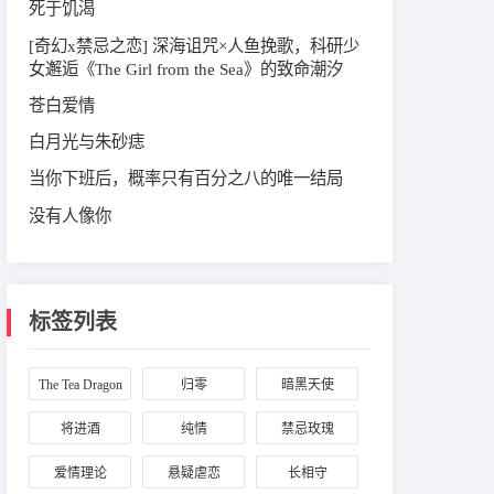
死于饥渴
[奇幻x禁忌之恋] 深海诅咒×人鱼挽歌，科研少
女邂逅《The Girl from the Sea》的致命潮汐
苍白爱情
白月光与朱砂痣
当你下班后，概率只有百分之八的唯一结局
没有人像你
标签列表
The Tea Dragon
归零
暗黑天使
Society
将进酒
纯情
禁忌玫瑰
爱情理论
悬疑虐恋
长相守