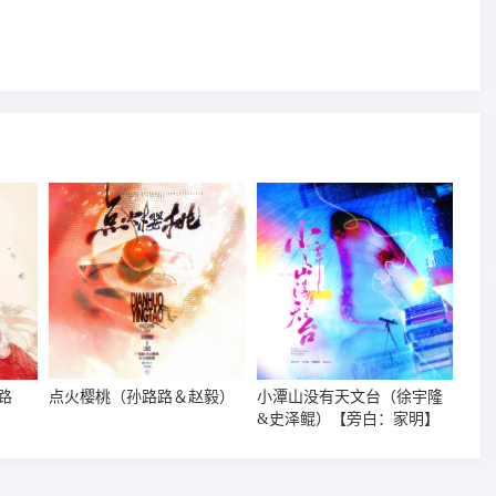
路
点火樱桃（孙路路＆赵毅）
小潭山没有天文台（徐宇隆
&史泽鲲）【旁白：家明】