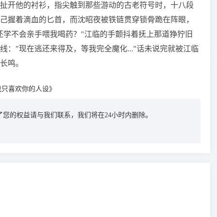
扯开他的衬衫，指尖触到那些游动的古老符号时，十八段
己握着滴血的匕首，而沈昭夜被铁链贯穿锁骨跪在阵眼，
还学不会亲手喂我喝药？"江临的手颤抖着抚上那道狰狞旧
："现在逃还来得及，等我完全魔化..."话未说完就被江临
长鸣。
我只喜欢你的人设》
您的权益请与我们联系，我们将在24小时内删除。