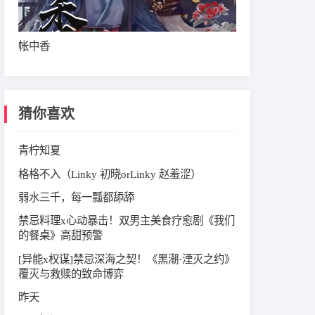
帐中香
猜你喜欢
青柠知夏
格格不入（Linky 初晓orLinky 赵羞涩）
弱水三千，每一瓢都舔舔
禁忌料理x心动暴击！双男主美食疗愈剧《我们
的餐桌》高甜预警
[异能x权谋]禁忌深海之契！《黑潮·湮灭之约》
覆灭与救赎的致命博弈
昨天