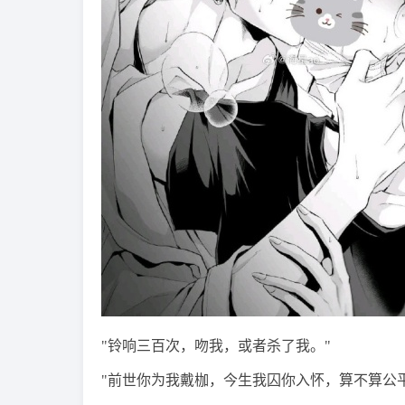
"铃响三百次，吻我，或者杀了我。"
"前世你为我戴枷，今生我囚你入怀，算不算公平