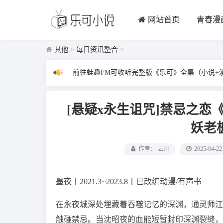
网站首页
青春漫
其他
>
每日资讯整合
>
前往蛙趣FM可收听完整版《乐可》全集（小说+
[悬疑x永生诅咒]禁忌之
妖老
作者： 云川
2025-04-22
墨夜丨2021.3~2023.8丨已改编动漫/有声书
在永夜城深处埋藏着吞噬记忆的深渊，通灵师江
触碰禁忌。当沈昭夜的血能短暂封印深渊裂缝，