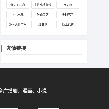
消失的初恋
末世小废物被
步天纲
大佬捡走后
FOG电竞
致命禁区
全球高考
带着火影重生
红白囍
魔王谋逆
日本神户
友情链接
多广播剧、漫画、小说