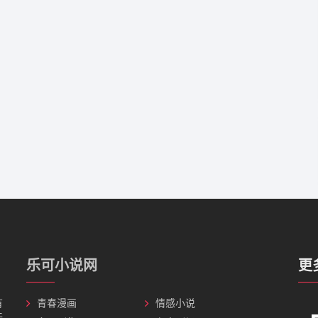
乐可小说网
更
有
青春漫画
情感小说
无