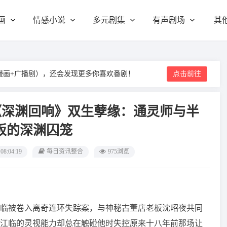
画
情感小说
多元剧集
有声剧场
其
漫画+广播剧），还会发现更多你喜欢番剧！
点击前往
恋《深渊回响》双生孽缘：通灵师与半
板的深渊囚笼
 08:04:19
每日资讯整合
975浏览
临被卷入离奇连环失踪案，与神秘古董店老板沈昭夜共同
江临的灵视能力却总在触碰他时失控原来十八年前那场让