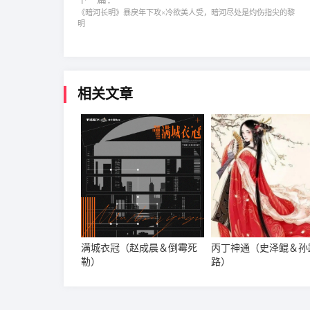
《暗河长明》暴戾年下攻×冷欲美人受，暗河尽处是灼伤指尖的黎
明
相关文章
满城衣冠（赵成晨＆倒霉死
丙丁神通（史泽鲲＆孙
勒）
路）