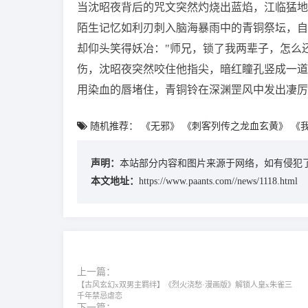
当沈昭夜背后的咒文突然灼烧出蓝焰，江临猛地
陌生记忆如利刃刺入脑海暴雨中的青铜祭坛，自
却仰头笑得妖冶："师兄，锁了我两辈子，怎么
伤，沈昭夜突然咬住他指尖，暗红瞳孔竖成一道线
用染血的唇堵住，青铜铃在深渊罡风中发出凄厉
随机推荐：
《无邪》
《刺客列传之龙血玄黄》
《
声明：
本站部分内容和图片来源于网络，如有侵犯了
本文地址：
https://www.paants.com//news/1118.html
上一篇：
【古风玄幻x双男主羁绊】《烈火浇愁·漫画版》解锁人皇x朱雀三
千年禁忌虐恋
下一篇：