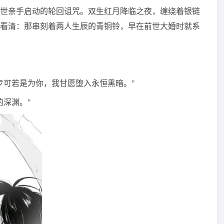
世亲手启动的轮回诅咒。双生红月降临之夜，缠绕着银链
看清：那串刻着两人生辰的青铜铃，早在前世大婚时就系
步可若是为你，我甘愿堕入永恒黑暗。"
的深渊。"