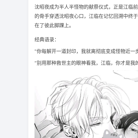
沈昭夜成为半人半怪物的献祭仪式，正是江临前
的骨手穿透沈昭夜心口，江临在记忆回溯中终于
在了彼此脚踝上。
经典语录：
"你每解开一道封印，我就离彻底变成怪物近一
"别用那种救世主的眼神看我，江临，你才是我