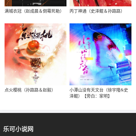
满城衣冠（赵成晨＆倒霉死勒）
丙丁神通（史泽鲲＆孙路路）
点火樱桃（孙路路＆赵毅）
小潭山没有天文台（徐宇隆&史
泽鲲）【旁白：家明】
乐可小说网