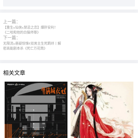
上一篇：
【重生x仙侠x禁忌之恋】爆肝安利！
《二哈和他的白猫师尊》
下一篇：
无限流x悬疑惊悚#双男主生死羁绊丨解
密高能剧本杀《死亡万花筒》
相关文章