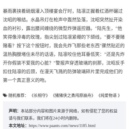
暴雨裹挟着硝烟灌入顶楼宴会厅时，陆凛正握着红酒杯碾过
沈昭的喉结。水晶吊灯在枪声中轰然坠落，沈昭突然扯开染
血的衬衫，露出腰间缠绕的微型炸弹遥控器。"陆先生，"他
笑得像淬毒的玫瑰，指尖划过陆凛紧绷的下颌线，"要不要赌
赌看？按下这个按钮时，我会先炸飞那些老东西"骤然贴近的
温热胸膛堵住未尽的话语，陆凛咬住他耳垂低笑："还是先炸
开你假装不爱我的心脏？"警报声穿透玻璃的刹那，沈昭反手
扣住陆凛的后颈，在漫天飞溅的防弹玻璃碎片里完成他们的
第一个真正意义的吻。
随机推荐：
《长相守》
《猪猪侠之勇闯原崩舟》
《纯爱物语 》
声明：
本站部分内容和图片来源于网络，如有侵犯了您的权益
请与我们联系，我们将在24小时内删除。
本文地址：
https://www.paants.com//news/1185.html