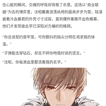
住心脏的瞬间，交缠的呼吸却背叛了杀意。这场以"商业联
姻"为名的博弈里，沈昭戴着浪荡纨绔的面具步步为营，陆凛
披着冷血暴君的外壳寸寸试探，直到爆炸案撕开血色帷幕，
他们才发现彼此早已深陷对方编织的蛛网。
"你总说契约是牢笼，可你颤抖的指尖分明在渴求我的体
温。"
"子弹能击穿钻石，却击不碎你吻我时说的谎言。"
"沈昭，你每滴血里都流着我的名字。"