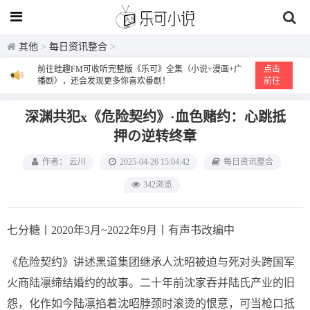
其他
>
每日资讯整合
>
前往蛙趣FM可收听完整版《乐可》全集（小说+漫画+广
点击
播剧），还会发现更多你喜欢番剧！
前往
深渊共犯x《危险契约》·血色赌约：心跳抵
押の逆转终章
作者： 云川
2025-04-26 15:04:42
每日资讯整合
342浏览
七分糖丨2020年3月~2022年9月丨有声书改编中
《危险契约》讲述黑道集团继承人沈昭被迫与死对头跨国军
火商陆凛缔结婚约的故事。二十年前沈家吞并陆氏产业的旧
怨，化作如今陆凛掐着沈昭脖颈时滚烫的恨意，可当枪口抵