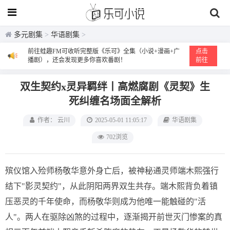
多元剧集
>
华语剧集
>
前往蛙趣FM可收听完整版《乐可》全集（小说+漫画+广
点击
播剧），还会发现更多你喜欢番剧！
前往
双生契约x灵异羁绊丨高燃腐剧《灵契》生
死纠缠名场面全解析
作者： 云川
2025-05-01 11:05:17
华语剧集
702浏览
殡仪馆入殓师杨敬华意外身亡后，被神秘通灵师端木熙强行
结下"影灵契约"，从此阴阳两界双生共存。端木熙背负着镇
压恶灵的千年使命，而杨敬华则成为他唯一能触碰的"活
人"。两人在驱除凶煞的过程中，逐渐揭开前世灭门惨案的真