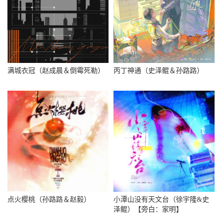
满城衣冠（赵成晨＆倒霉死勒）
丙丁神通（史泽鲲＆孙路路）
点火樱桃（孙路路＆赵毅）
小潭山没有天文台（徐宇隆&史
泽鲲）【旁白：家明】