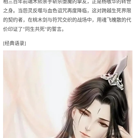
相三百年前端木熙亲手斩杀堕魔的挚友，正是杨敬华的转世
之身。当怨灵反噬与血色诅咒再度降临，这对跨越生死界限
的契约者，在桃木剑与符咒交织的战场中，用魂飞魄散的代
价印证了"同生共死"的誓言。
[经典语录]