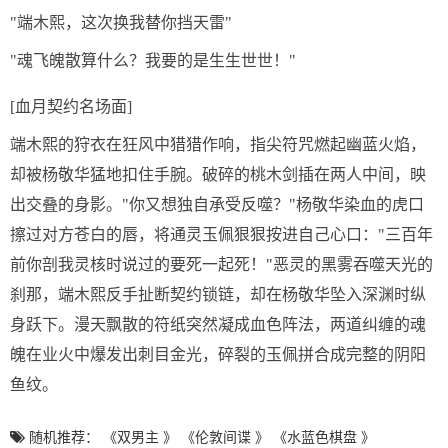
"端木熙，这次换我替你挡天雷"
"魂飞魄散算什么？我要的是生生世世！"
[血月契约名场面]
端木熙的狩衣在狂风中猎猎作响，指尖符咒燃起幽蓝火焰，
却被杨敬华猛地扣住手腕。破碎的桃木剑插在两人中间，映
出交叠的身影。"你又想独自承受反噬？"杨敬华染血的虎口
擦过对方苍白的唇，将通灵玉佩狠狠按进自己心口："三百年
前你剖我灵核时说过的要死一起死！"恶灵的黑雾吞噬天光的
刹那，端木熙反手扯断契约锁链，却在杨敬华坠入深渊时纵
身跃下。漫天飘散的符纸突然凝成血色阵法，两道纠缠的魂
魄在业火中爆发出刺目金光，碎裂的玉佩拼合成完整的阴阳
鱼纹。
随机推荐：
《双男主 》
《伦敦间谍 》
《水蓝色棋盘 》