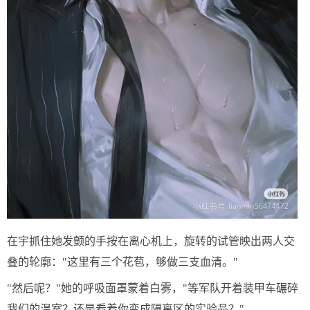
在宇抓住她发颤的手按在离心机上，旋转的试管映出两人交
叠的轮廓："这里有三个花苞，够做三支血清。"
"然后呢？"她的呼吸面罩蒙着白雾，"等军队开着装甲车碾碎
我们的温室？还是看着你变成隔离区的实验品？"