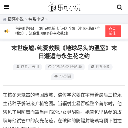
情感小说
>
韩系小说
>
前往蛙趣FM可收听完整版《乐可》全集（小说+漫画+广
点击
播剧），还会发现更多你喜欢番剧！
前往
末世废墟x纯爱救赎《地球尽头的温室》末
日邂逅与永生花之约
作者： 云川
2025-05-02 16:05:40
韩系小说
739浏览
在核冬天笼罩的韩国废墟，遗传学家姜在宇带着最后三粒永
生花种子躲进废弃植物园。当辐射尘暴吞噬整个首尔时，他
遇见了用防毒面罩当画布的少女尹昭熙。她背包里枯萎的玫
瑰与他试管中的荧光花苞，在破碎的防辐射玻璃穹顶下碰撞