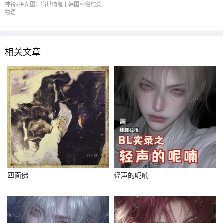
神铃x巫女图：宿世情缠丨韩国巫俗纯爱
物语
相关文章
四面佛
轻声的呢喃