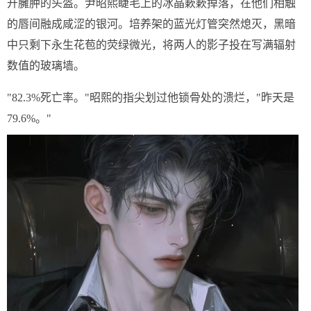
开臃肿的头盔。尹昭熙睫毛上的冰晶簌簌掉落，在他们相触
的唇间融成咸涩的银河。培养架的蓝光灯管突然熄灭，黑暗
中只剩下永生花苞的荧绿微光，将两人的影子投在写满辐射
数值的玻璃墙。
"82.3%死亡率。"昭熙的指尖划过他锁骨处的溃烂，"昨天是
79.6%。"