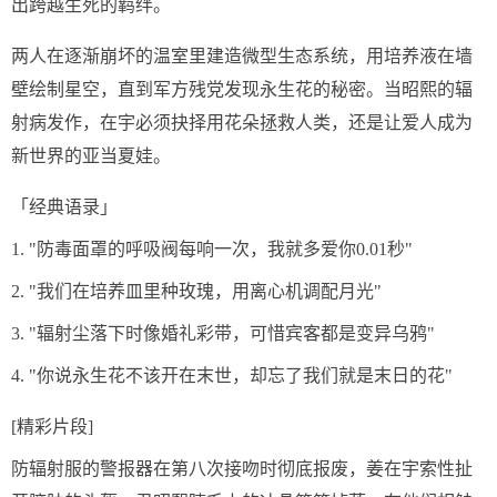
出跨越生死的羁绊。
两人在逐渐崩坏的温室里建造微型生态系统，用培养液在墙
壁绘制星空，直到军方残党发现永生花的秘密。当昭熙的辐
射病发作，在宇必须抉择用花朵拯救人类，还是让爱人成为
新世界的亚当夏娃。
「经典语录」
1. "防毒面罩的呼吸阀每响一次，我就多爱你0.01秒"
2. "我们在培养皿里种玫瑰，用离心机调配月光"
3. "辐射尘落下时像婚礼彩带，可惜宾客都是变异乌鸦"
4. "你说永生花不该开在末世，却忘了我们就是末日的花"
[精彩片段]
防辐射服的警报器在第八次接吻时彻底报废，姜在宇索性扯