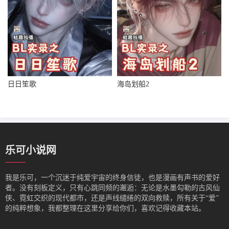
日日笙歌
海岛划船2
乐可小说网
我是‌乐可，一个沉迷于纯爱宇宙的终身信徒，也是漫画有声书的爱好
者。没有刻板定义，只有心跳同频的邂逅：无论是水墨勾勒的古风仙
侠、霓虹交织的现代都市，还是声线缱绻的双向救赎，所有关于“爱”
的纯粹想象，我都整理在这里分享给你们，喜欢记得收藏本站。