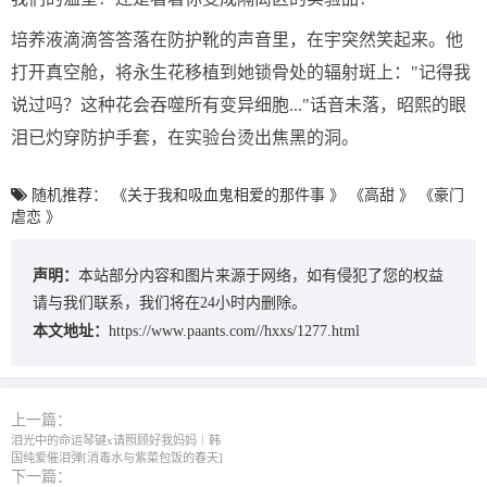
培养液滴滴答答落在防护靴的声音里，在宇突然笑起来。他
打开真空舱，将永生花移植到她锁骨处的辐射斑上："记得我
说过吗？这种花会吞噬所有变异细胞..."话音未落，昭熙的眼
泪已灼穿防护手套，在实验台烫出焦黑的洞。
随机推荐：
《关于我和吸血鬼相爱的那件事 》
《高甜 》
《豪门
虐恋 》
声明：
本站部分内容和图片来源于网络，如有侵犯了您的权益
请与我们联系，我们将在24小时内删除。
本文地址：
https://www.paants.com//hxxs/1277.html
上一篇：
泪光中的命运琴键x请照顾好我妈妈｜韩
国纯爱催泪弹[消毒水与紫菜包饭的春天]
下一篇：