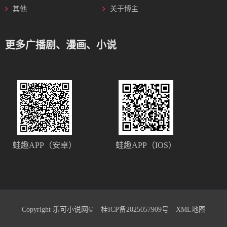
其他
关于博主
更多广播剧、漫画、小说
蛙趣APP（安卓）
蛙趣APP（IOS）
Copyright 乐可小说网©
桂ICP备2025057909号
XML地图