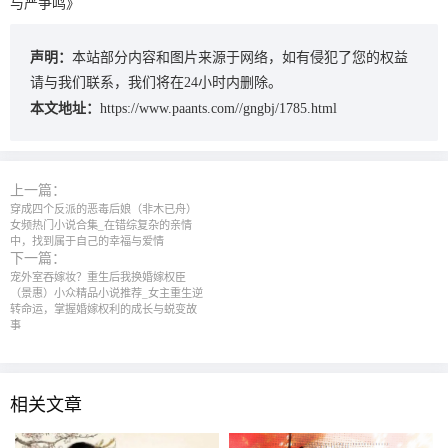
与严争鸣》
声明：
本站部分内容和图片来源于网络，如有侵犯了您的权益
请与我们联系，我们将在24小时内删除。
本文地址：
https://www.paants.com//gngbj/1785.html
上一篇：
穿成四个反派的恶毒后娘（非木已舟）‌
女频热门小说合集‌_在错综复杂的亲情
中，找到属于自己的幸福与爱情
下一篇：
宠外室吞嫁妆？重生后我换婚嫁权臣
（景惠）‌小众精品小说推荐‌_女主重生逆
转命运，掌握婚嫁权利的成长与蜕变故
事
相关文章