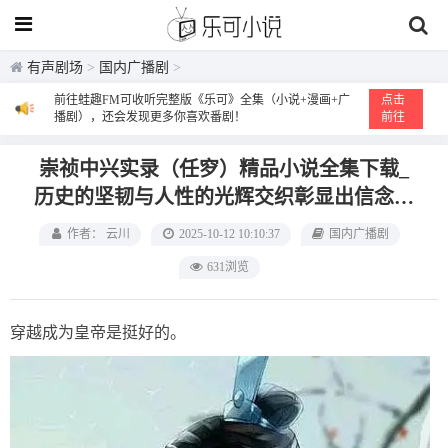
有声剧场
>
国内广播剧
>
前往蛙趣FM可收听完整版《乐可》全集（小说+漫画+广
点击
播剧），还会发现更多你喜欢番剧！
前往
崇祯中兴实录（任穸）精品小说全集下载_
历史的坚韧与人性的光辉交织彰显出信念的
力量
作者： 云川
2025-10-12 10:10:37
国内广播剧
631浏览
穿越成为皇帝是挺好的。