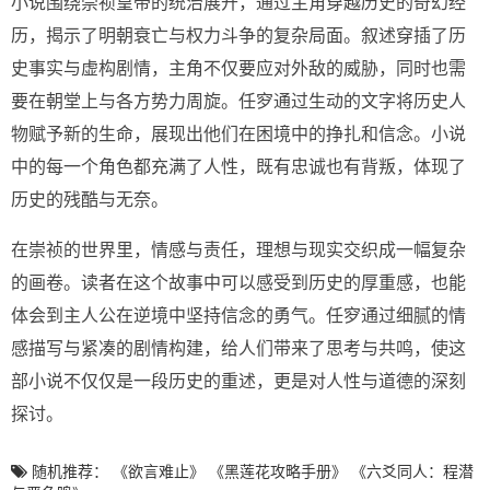
小说围绕崇祯皇帝的统治展开，通过主角穿越历史的奇幻经
历，揭示了明朝衰亡与权力斗争的复杂局面。叙述穿插了历
史事实与虚构剧情，主角不仅要应对外敌的威胁，同时也需
要在朝堂上与各方势力周旋。任穸通过生动的文字将历史人
物赋予新的生命，展现出他们在困境中的挣扎和信念。小说
中的每一个角色都充满了人性，既有忠诚也有背叛，体现了
历史的残酷与无奈。
在崇祯的世界里，情感与责任，理想与现实交织成一幅复杂
的画卷。读者在这个故事中可以感受到历史的厚重感，也能
体会到主人公在逆境中坚持信念的勇气。任穸通过细腻的情
感描写与紧凑的剧情构建，给人们带来了思考与共鸣，使这
部小说不仅仅是一段历史的重述，更是对人性与道德的深刻
探讨。
随机推荐：
《欲言难止》
《黑莲花攻略手册》
《六爻同人：程潜