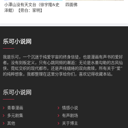
小潭山没有天文台（徐宇隆&史
四面佛
泽鲲）【旁白：家明】
乐可小说网
我是‌乐可，一个沉迷于纯爱宇宙的终身信徒，也是漫画有声书的爱好
者。没有刻板定义，只有心跳同频的邂逅：无论是水墨勾勒的古风仙
侠、霓虹交织的现代都市，还是声线缱绻的双向救赎，所有关于“爱”
的纯粹想象，我都整理在这里分享给你们，喜欢记得收藏本站。
乐可小说网
青春漫画
情感小说
多元剧集
有声剧场
其他
关于博主