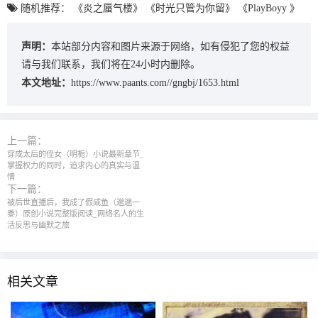
随机推荐：
《炎之蜃气楼》
《时光只管为你留》
《PlayBoyy 》
声明：
本站部分内容和图片来源于网络，如有侵犯了您的权益
请与我们联系，我们将在24小时内删除。
本文地址：
https://www.paants.com//gngbj/1653.html
上一篇：
穿成太后的侄女（明栀）小说最新章节_
掌握权力的同时，追求内心的真实与温
情
下一篇：
被后世直播后，我成了假咸鱼（邈邈一
黍）原创小说完整版阅读_网络名人的生
活反思与幽默之旅
相关文章