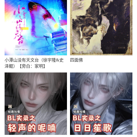
小潭山没有天文台（徐宇隆&史
四面佛
泽鲲）【旁白：家明】