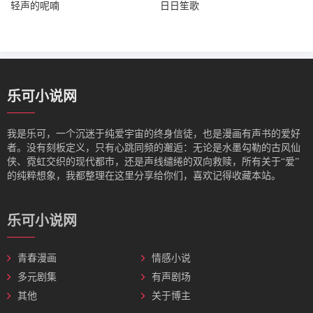
轻声的呢喃
日日笙歌
乐可小说网
我是‌乐可，一个沉迷于纯爱宇宙的终身信徒，也是漫画有声书的爱好
者。没有刻板定义，只有心跳同频的邂逅：无论是水墨勾勒的古风仙
侠、霓虹交织的现代都市，还是声线缱绻的双向救赎，所有关于“爱”
的纯粹想象，我都整理在这里分享给你们，喜欢记得收藏本站。
乐可小说网
青春漫画
情感小说
多元剧集
有声剧场
其他
关于博主