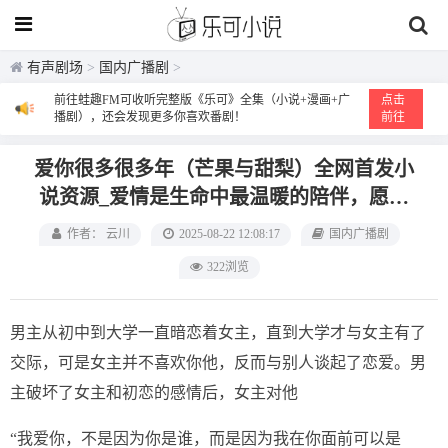
有声剧场
>
国内广播剧
>
前往蛙趣FM可收听完整版《乐可》全集（小说+漫画+广
点击
播剧），还会发现更多你喜欢番剧！
前往
爱你很多很多年（芒果与甜梨）‌全网首发小
说资源‌_爱情是生命中最温暖的陪伴，愿每
一个心灵都能在爱情中找到归属
作者： 云川
2025-08-22 12:08:17
国内广播剧
322浏览
男主从初中到大学一直暗恋着女主，直到大学才与女主有了
交际，可是女主并不喜欢你他，反而与别人谈起了恋爱。男
主破坏了女主和初恋的感情后，女主对他
“我爱你，不是因为你是谁，而是因为我在你面前可以是