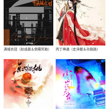
满城衣冠（赵成晨＆倒霉死勒）
丙丁神通（史泽鲲＆孙路路）