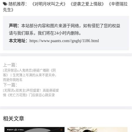
随机推荐：
《对明月吠叫之犬》
《逆袭之爱上情敌》
《辛德瑞拉
先生》
声明：
本站部分内容和图片来源于网络，如有侵犯了您的权益
请与我们联系，我们将在24小时内删除。
本文地址：
https://www.paants.com//gngbj/1186.html
上一篇：
[灵异禁忌x人鬼绝恋]悬疑广播剧《阴
客》丨生死簿上写满的从来不是天命，
而是你我姓名
下一篇：
[无限流x双男主]声控盛宴！高能悬疑爱
情《死亡万花筒》门后禁忌心跳实录
相关文章