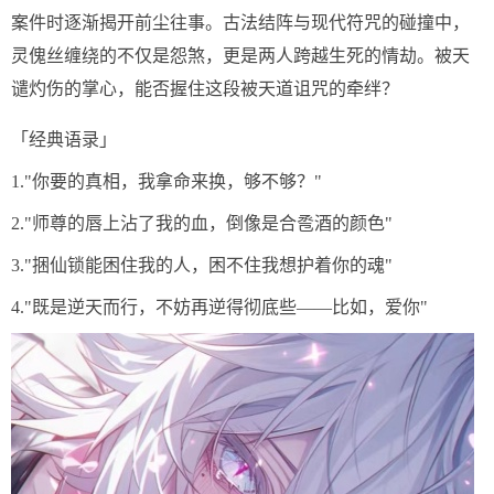
案件时逐渐揭开前尘往事。古法结阵与现代符咒的碰撞中，
灵傀丝缠绕的不仅是怨煞，更是两人跨越生死的情劫。被天
谴灼伤的掌心，能否握住这段被天道诅咒的牵绊？
「经典语录」
1."你要的真相，我拿命来换，够不够？"
2."师尊的唇上沾了我的血，倒像是合卺酒的颜色"
3."捆仙锁能困住我的人，困不住我想护着你的魂"
4."既是逆天而行，不妨再逆得彻底些——比如，爱你"