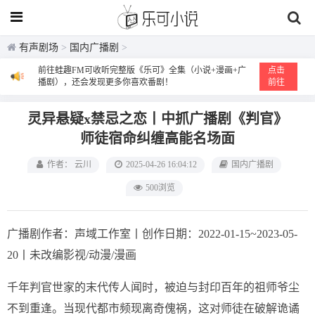
有声剧场
>
国内广播剧
>
前往蛙趣FM可收听完整版《乐可》全集（小说+漫画+广
点击
播剧），还会发现更多你喜欢番剧！
前往
灵异悬疑x禁忌之恋丨中抓广播剧《判官》
师徒宿命纠缠高能名场面
作者： 云川
2025-04-26 16:04:12
国内广播剧
500浏览
广播剧作者：声域工作室丨创作日期：2022-01-15~2023-05-
20丨未改编影视/动漫/漫画
千年判官世家的末代传人闻时，被迫与封印百年的祖师爷尘
不到重逢。当现代都市频现离奇傀祸，这对师徒在破解诡谲