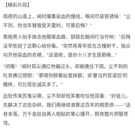
【精彩片段】
雨夜的山道上，闻时攥着染血的傀线，喉间尽是铁锈味："尘
不到，你当年替我受天雷时，可曾后悔？"
黑袍男人抬手抹去他眼尾血痕，锁链在腕间叮当作响："后悔
没早些剖了这颗心给你看。"突然将青年抵在古槐树干，指尖
勾开他染血的衣襟，"这道疤，是你十八岁生辰那晚..."
"闭嘴！"闻时耳尖通红地偏过头，却被擒住下颌。尘不到的
吐息拂过颈侧："那夜你醉着扯我抹额，说'要当判官道侣'的
模样，可比现在诚实多了。"
远处传来厉鬼尖啸，尘不到却低笑着咬住他耳垂："好徒儿，
先解决了这些杂碎，我们再继续清算这百年的相思债——"话
音未落，万千金纹自两人相贴的掌心爆开，照亮整片阴翳苍
穹。