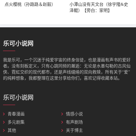
点火樱桃（孙路路＆赵毅）
小潭山没有天文台（徐宇隆&史
泽鲲）【旁白：家明】
乐可小说网
我是‌乐可，一个沉迷于纯爱宇宙的终身信徒，也是漫画有声书的爱好
者。没有刻板定义，只有心跳同频的邂逅：无论是水墨勾勒的古风仙
侠、霓虹交织的现代都市，还是声线缱绻的双向救赎，所有关于“爱”
的纯粹想象，我都整理在这里分享给你们，喜欢记得收藏本站。
乐可小说网
青春漫画
情感小说
多元剧集
有声剧场
其他
关于博主