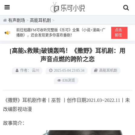
有声剧场
>
高能耳机剧
>
前往蛙趣FM可收听完整版《乐可》全集（小说+漫画+广
点击
播剧），还会发现更多你喜欢番剧！
前往
[高能x救赎]破镜轰鸣！《撒野》耳机剧：用
声音点燃的跨阶之恋
作者： 云川
2025-05-04 23:05:34
高能耳机剧
836浏览
《撒野》耳机剧作者丨巫哲 丨创作日期2021.03~2022.11丨未
改编影视动漫
故事简介：