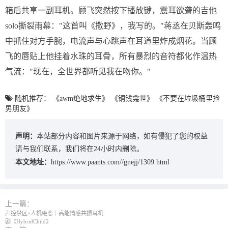
箱后共享一副耳机。顾飞突然按下播放键，震耳欲聋的吉他
solo撕裂雨幕："这首叫《撒野》，我写的。"蒋丞在贝斯轰鸣
中抓住对方手腕，电流声与心跳声在耳道里炸成烟花。当顾
飞的唇贴上他挂着水珠的耳骨，所有暴烈的音符都化作温热
气流："现在，全世界都听见我在吻你。"
随机推荐：
《awm绝地求生》
《铜钱龛世》
《不要在垃圾桶里捡
男朋友》
声明：
本站部分内容和图片来源于网络，如有侵犯了您的权益
请与我们联系，我们将在24小时内删除。
本文地址：
https://www.paants.com//gnejj/1309.html
上一篇：
声控禁区×人机绝恋｜高能情感共振耳机
剧《HybridChild》