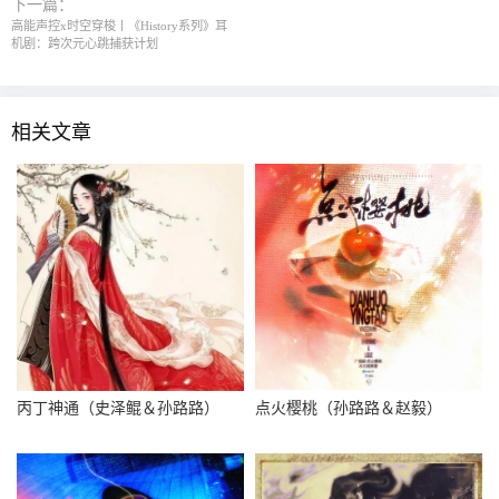
下一篇：
高能声控x时空穿梭丨《History系列》耳
机剧：跨次元心跳捕获计划
相关文章
丙丁神通（史泽鲲＆孙路路）
点火樱桃（孙路路＆赵毅）