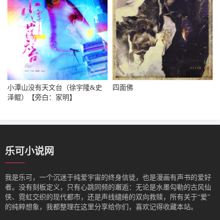
小潭山没有天文台（徐宇隆&史
四面佛
泽鲲）【旁白：家明】
乐可小说网
我是‌乐可，一个沉迷于纯爱宇宙的终身信徒，也是漫画有声书的爱好
者。没有刻板定义，只有心跳同频的邂逅：无论是水墨勾勒的古风仙
侠、霓虹交织的现代都市，还是声线缱绻的双向救赎，所有关于“爱”
的纯粹想象，我都整理在这里分享给你们，喜欢记得收藏本站。