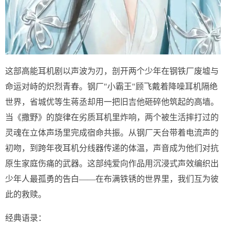
这部高能耳机剧以声波为刃，剖开两个少年在钢铁厂废墟与
命运对峙的炽烈青春。钢厂"小霸王"顾飞戴着降噪耳机隔绝
世界，省城优等生蒋丞却用一把旧吉他砸碎他筑起的高墙。
当《撒野》的旋律在劣质耳机里炸响，两个被生活摔打过的
灵魂在立体声场里完成宿命共振。从钢厂天台带着电流声的
初吻，到跨年夜耳机分线器传递的体温，声音成为他们对抗
原生家庭伤痛的武器。这部纯爱向作品用沉浸式声效编织出
少年人最孤勇的告白——在布满铁锈的世界里，我们互为彼
此的救赎。
经典语录：