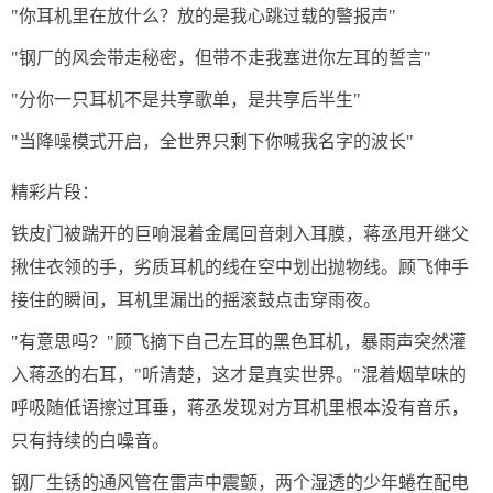
"你耳机里在放什么？放的是我心跳过载的警报声"
"钢厂的风会带走秘密，但带不走我塞进你左耳的誓言"
"分你一只耳机不是共享歌单，是共享后半生"
"当降噪模式开启，全世界只剩下你喊我名字的波长"
精彩片段：
铁皮门被踹开的巨响混着金属回音刺入耳膜，蒋丞甩开继父
揪住衣领的手，劣质耳机的线在空中划出抛物线。顾飞伸手
接住的瞬间，耳机里漏出的摇滚鼓点击穿雨夜。
"有意思吗？"顾飞摘下自己左耳的黑色耳机，暴雨声突然灌
入蒋丞的右耳，"听清楚，这才是真实世界。"混着烟草味的
呼吸随低语擦过耳垂，蒋丞发现对方耳机里根本没有音乐，
只有持续的白噪音。
钢厂生锈的通风管在雷声中震颤，两个湿透的少年蜷在配电