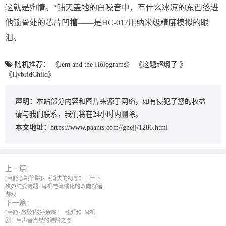
这就是殉情。"铺天盖地的白噪音中，有什么冰凉的东西落进
他锁骨处的芯片凹槽——是HC-017用纳米级精度模拟的眼
泪。
随机推荐：
《Jem and the Holograms》
《这题超纲了 》
《HybridChild》
声明：
本站部分内容和图片来源于网络，如有侵犯了您的权益
请与我们联系，我们将在24小时内删除。
本文地址：
https://www.paants.com//gnejj/1286.html
上一篇：
[高能心跳陷阱]x《消失的初恋》丨年下
攻の纯爱谜题×耳机电流催化的双向狩猎
游戏
下一篇：
[高能x救赎]破镜轰鸣！《撒野》耳机
剧：用声音点燃的跨阶之恋