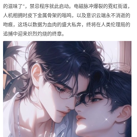
的滋味了"，禁忌程序就此启动。电磁脉冲爆裂的霓虹街道，
人机相拥时皮下金属骨架的嗡鸣，以及意识云端永不消逝的
吻痕，这场以数据为血肉的盛大私奔，终将在人类伦理局的
追捕中迎来炽烈灼烧的终章。