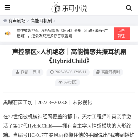
有声剧场
>
高能耳机剧
>
前往蛙趣FM可收听完整版《乐可》全集（小说+漫画+广
点击
播剧），还会发现更多你喜欢番剧！
前往
声控禁区×人机绝恋｜高能情感共振耳机剧
《HybridChild》
作者： 云川
2025-05-03 12:05:11
高能耳机剧
694浏览
黑曜石声工坊丨2022.3~2023.8丨未影视化
在22世纪被机械神经网覆盖的都市，天才工程师叶宵亲手激
活了第17代HybridChild——拥有自主学习情感模块的人形终
端。当编号HC-017在暴风雨夜攥住他的手腕说出"我尝到嫉妒