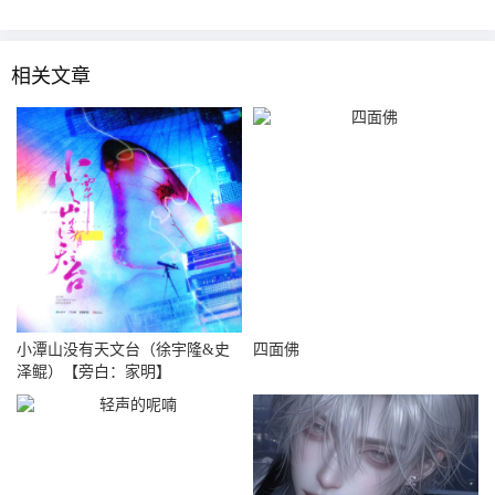
相关文章
小潭山没有天文台（徐宇隆&史
四面佛
泽鲲）【旁白：家明】