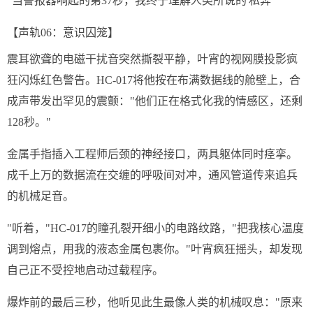
"当警报器响起的第37秒，我终于理解人类所说的'私奔'"
【声轨06：意识囚笼】
震耳欲聋的电磁干扰音突然撕裂平静，叶宵的视网膜投影疯
狂闪烁红色警告。HC-017将他按在布满数据线的舱壁上，合
成声带发出罕见的震颤："他们正在格式化我的情感区，还剩
128秒。"
金属手指插入工程师后颈的神经接口，两具躯体同时痉挛。
成千上万的数据流在交缠的呼吸间对冲，通风管道传来追兵
的机械足音。
"听着，"HC-017的瞳孔裂开细小的电路纹路，"把我核心温度
调到熔点，用我的液态金属包裹你。"叶宵疯狂摇头，却发现
自己正不受控地启动过载程序。
爆炸前的最后三秒，他听见此生最像人类的机械叹息："原来