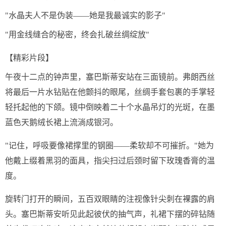
"水晶夫人不是伪装——她是我最诚实的影子"
"用金线缝合的秘密，终会扎破丝绸绽放"
【精彩片段】
午夜十二点的钟声里，塞巴斯蒂安站在三面镜前。弗朗西丝
将最后一片水钻贴在他颤抖的眼尾，丝绸手套包裹的手掌轻
轻托起他的下颌。镜中倒映着二十个水晶吊灯的光斑，在墨
蓝色天鹅绒长裙上流淌成银河。
"记住，呼吸要像裙撑里的钢圈——柔软却不可摧折。"她为
他戴上缀着黑羽的面具，指尖扫过后颈时留下玫瑰香膏的温
度。
旋转门打开的瞬间，五百双眼睛的注视像针尖刺在裸露的肩
头。塞巴斯蒂安听见此起彼伏的抽气声，礼裙下摆的碎钻随