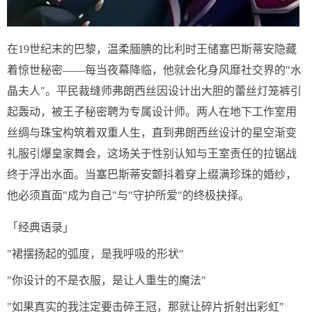
在19世纪末的巴黎，温柔腼腆的比利时王储塞巴斯蒂安隐藏
着惊世秘密——每当夜幕降临，他就会化身风靡社交界的"水
晶夫人"。平民裁缝师弗朗西丝因设计出大胆的蕾丝灯笼裤引
起轰动，被王子秘密聘为专属设计师。两人在地下工作室用
丝绸与珠宝构筑着双重人生，直到弗朗西丝设计的星空渐变
礼服引爆皇家舞会，这场关于性别认知与王室责任的拉锯战
终于浮出水面。当塞巴斯蒂安颤抖着穿上缀满珍珠的婚纱，
他必须直面"成为自己"与"守护所爱"的终极抉择。
「经典语录」
"裙摆扬起的弧度，是我呼吸的形状"
"你设计的不是衣服，是让人重生的魔法"
"如果真实的我注定要击碎王冠，那就让碎片折射出彩虹"