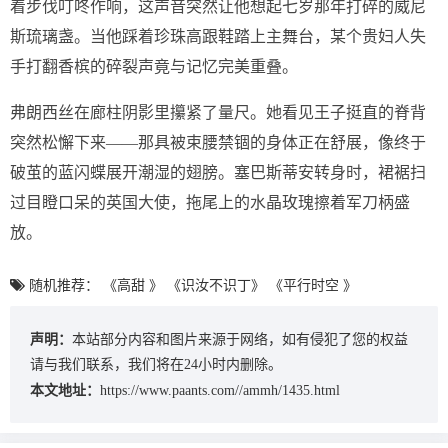
着步伐叮咚作响，这声音突然让他想起七岁那年打碎的威尼
斯琉璃盏。当他踩着珍珠高跟鞋踏上主舞台，某个贵妇人失
手打翻香槟的碎裂声竟与记忆完美重叠。
弗朗西丝在廊柱阴影里攥紧了量尺。她看见王子挺直的脊背
突然松懈下来——那具被束腰禁锢的身体正在舒展，像终于
破茧的蓝闪蝶展开潮湿的翅膀。塞巴斯蒂安转身时，裙裾扫
过目瞪口呆的英国大使，拖尾上的水晶玫瑰擦着军刀柄盛
放。
随机推荐：
《高甜 》
《识汝不识丁》
《平行时空 》
声明：
本站部分内容和图片来源于网络，如有侵犯了您的权益
请与我们联系，我们将在24小时内删除。
本文地址：
https://www.paants.com//ammh/1435.html