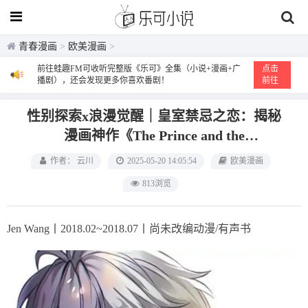
青春漫画
>
欧美漫画
>
前往蛙趣FM可收听完整版《乐可》全集（小说+漫画+广
点击
播剧），还会发现更多你喜欢番剧！
前往
性别探索x浪漫觉醒｜皇室禁忌之恋：揭秘
漫画神作《The Prince and the
Dressmaker》的华丽变装史诗
作者： 云川
2025-05-20 14:05:54
欧美漫画
813浏览
Jen Wang丨2018.02~2018.07丨尚未改编动漫/有声书