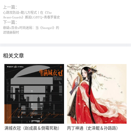
上一篇：
心跳攻防战×酷儿方程式丨在《The
Avant-Guards》邂逅LGBTQ+青春罗曼史
下一篇：
悬疑x百合x时尚迷局：当《Snotgirl》的
滤镜崩裂时
相关文章
满城衣冠（赵成晨＆倒霉死勒）
丙丁神通（史泽鲲＆孙路路）