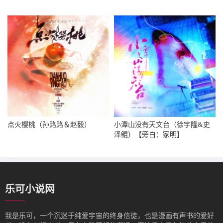
点火樱桃（孙路路＆赵毅）
小潭山没有天文台（徐宇隆&史
泽鲲）【旁白：家明】
乐可小说网
我是‌乐可，一个沉迷于纯爱宇宙的终身信徒，也是漫画有声书的爱好