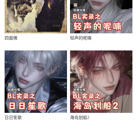
四面佛
轻声的呢喃
日日笙歌
海岛划船2