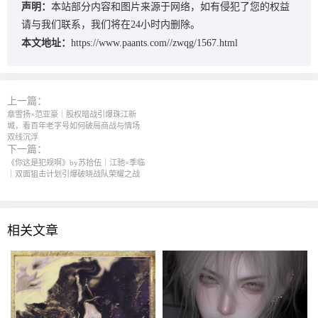
声明：
本站部分内容和图片来源于网络，如有侵犯了您的权益
请与我们联系，我们将在24小时内删除。
本文地址：
https://www.paants.com//zwqg/1567.html
上一篇：
章雪扬×范亚豪｜股权暗战引爆珠江新
城，看百年老字号如何破局商战与情场
双线沉浮
下一篇：
《你这是犯规啊》by苏拾伍｜江驰×季临
｜双面狙击计划引爆破晓战队荣耀之战
相关文章