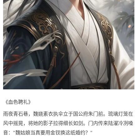
《血色聘礼》
雨夜青石巷，魏娆素衣执伞立于国公府朱门前。琉璃灯笼在
风中摇晃，将她的影子拉得细长如剑。门内传来陆濯冷冽嗓
音："魏姑娘当真要用金钗换这纸婚约？"