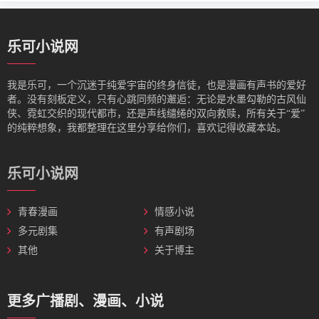
乐可小说网
我是‌乐可，一个沉迷于纯爱宇宙的终身信徒，也是漫画有声书的爱好
者。没有刻板定义，只有心跳同频的邂逅：无论是水墨勾勒的古风仙
侠、霓虹交织的现代都市，还是声线缱绻的双向救赎，所有关于“爱”
的纯粹想象，我都整理在这里分享给你们，喜欢记得收藏本站。
乐可小说网
青春漫画
情感小说
多元剧集
有声剧场
其他
关于博主
更多广播剧、漫画、小说