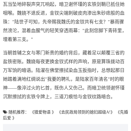
瓦当坠地碎裂声突兀响起，暗卫谢怀瑾的玄铁剑鞘已抵住她
咽喉。魏娆不退反进，金钗尖端刺破皮肉渗出朱砂痣般的血
珠："陆世子可知，先帝赐我魏氏的金钗共有七支？"暴雨骤
然滂沱，混着血腥气的轻笑穿透雨幕："此刻您脚下青砖里，
埋着第三支。"
当朝首辅之女与寒门新贵的婚约背后，藏着足以颠覆三省的
盐铁密账。魏娆每夜更换金钗式样的声响，原是算珠拨动百
万军饷的暗语。陆濯在佛堂擦拭染血玉扳指时，总想起那日
她踏着满地红绸说出"我要的聘礼，是陆家百年清名"时的眼
神——像淬过火的匕首，既伤人又伤己。而暗卫统领谢怀瑾
沉默擦拭的玄铁令牌上，三道刀痕恰与金钗纹路暗合。
随机推荐：
《猎爱物语 》
《去民政局领到的媳妇超级A!》
《先婚
后爱 》