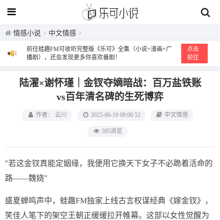
情感小说
>
中文情感
>
前往蛙趣FM可收听完整版《乐可》全集（小说+漫画+广
点击
播剧），还会发现更多你喜欢番剧！
前往
陆濯×谢怀瑾｜金钗夺嫡暗战：百万盐铁账
vs百年清名碑的生死博弈
作者： 云川
2025-06-19 08:06:52
中文情感
595浏览
"若这金钗真能定姻缘，我便用它换天下女子不必跪着活命的
路——魏娆"
盛夏蝉鸣声中，蛙趣FM独家上线古言权谋经典《嫁金钗》，
笑佳人笔下的架空王朝正缓缓拉开帷幕。这部以女性觉醒为