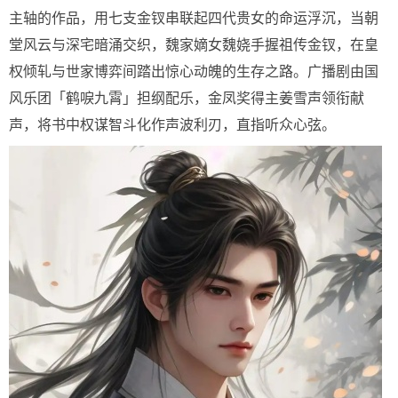
主轴的作品，用七支金钗串联起四代贵女的命运浮沉，当朝
堂风云与深宅暗涌交织，魏家嫡女魏娆手握祖传金钗，在皇
权倾轧与世家博弈间踏出惊心动魄的生存之路。广播剧由国
风乐团「鹤唳九霄」担纲配乐，金凤奖得主姜雪声领衔献
声，将书中权谋智斗化作声波利刃，直指听众心弦。