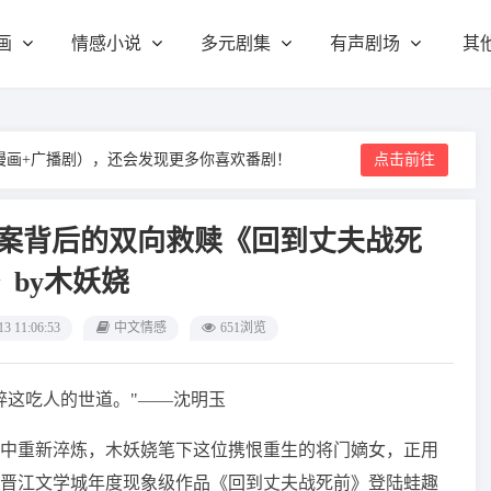
画
情感小说
多元剧集
有声剧场
其
漫画+广播剧），还会发现更多你喜欢番剧！
点击前往
粮案背后的双向救赎《回到丈夫战死
》by木妖娆
13 11:06:53
中文情感
651浏览
碎这吃人的世道。"——沈明玉
中重新淬炼，木妖娆笔下这位携恨重生的将门嫡女，正用
晋江文学城年度现象级作品《回到丈夫战死前》登陆蛙趣