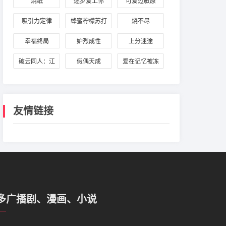
烧纸
逐步爱上你
可爱过敏原
吸引力定律
蜂蜜柠檬苏打
烧不尽
幸福终局
妒烈成性
上分迷途
破云同人：江
假偶天成
爱在记忆被冻
停与严峫
结时
友情链接
多广播剧、漫画、小说