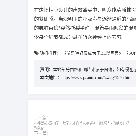
在这场精心设计的声效盛宴中，听众能清晰捕捉
的紧绷感。当沈明玉的呼吸声与逐渐逼近的马蹄
的肮脏百倍"突然撕裂平静，混着暴雨倾盆的混
令每个细节都成为悬在听众神经上的刀刃。
随机推荐：
《前黑道好像成为了BL漫画家》
《SUP
声明：
本站部分内容和图片来源于网络，如有侵犯了
本文地址：
https://www.paants.com//zwqg/1546.html
上一篇：
石神哲哉×汤川学｜数学天才自首真相 揭开《嫌疑人X的献身》极
致献身
下一篇：