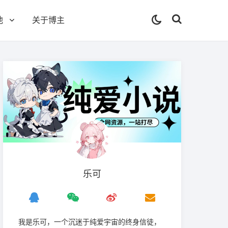
他
关于博主
乐可
我是‌乐可，一个沉迷于纯爱宇宙的终身信徒，