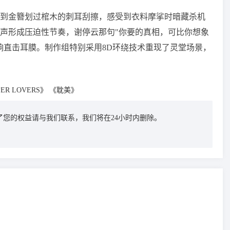
到金簪划过棺木的刺耳刮擦，感受到衣料摩挲时暗藏杀机
声形成压迫性节奏，谢停云那句"你要的真相，可比你想象
响直击耳膜。制作组特别采用8D环绕技术重现了灵堂场景，
ER LOVERS》
《耽美》
您的权益请与我们联系，我们将在24小时内删除。