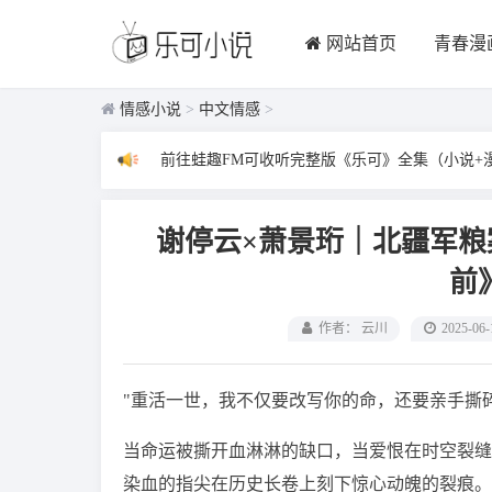
网站首页
青春漫
情感小说
>
中文情感
>
前往蛙趣FM可收听完整版《乐可》全集（小说+
谢停云×萧景珩｜北疆军
前
作者： 云川
2025-06-
"重活一世，我不仅要改写你的命，还要亲手撕
当命运被撕开血淋淋的缺口，当爱恨在时空裂缝
染血的指尖在历史长卷上刻下惊心动魄的裂痕。