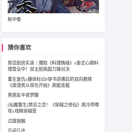
帐中香
猜你喜欢
禁忌厨房实录｜爆款《料理情缘》x泰式心跳料
理营业中！双主厨高甜刀锋对决
重生复仇x腺体标记#穿书逆袭后的双向救赎
《虐渣男从现在开始》高能连载
男朋友半夜梦醒
[仙魔重生]禁忌之恋！《穿越之修仙》高冷师尊
攻x戏精穿越受
过度接触
凡间几许