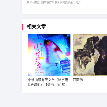
慕义×聂攰｜婚约解除风波背后的顶级豪门博弈
相关文章
小潭山没有天文台（徐宇隆
四面佛
&史泽鲲）【旁白：家明】