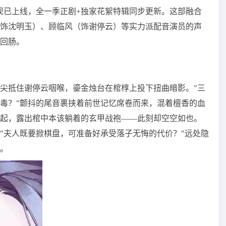
现已上线，全一季正剧+独家花絮特辑同步更新。这部融合
饰沈明玉）、顾临风（饰谢停云）等实力派配音演员的声
回肠。
尖抵住谢停云咽喉，鎏金烛台在棺椁上投下扭曲暗影。"三
毒？"颤抖的尾音裹挟着前世记忆席卷而来，混着檀香的血
起，露出棺中本该躺着的玄甲战袍——此刻却空空如也。
"夫人既要掀棋盘，可准备好承受落子无悔的代价？"远处隐
。