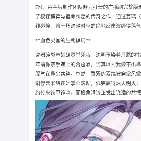
FM，由金牌制作团队倾力打造的广播剧完整版
了权谋博弈与宿命纠葛的传奇之作，通过姜璃（
线碰撞，将一场跨越时空的绝地反击演绎得荡气
**血色灵堂的生死棋局**
瓷器碎裂声划破灵堂死寂，沈明玉染着丹蔻的指
年前你亲手递上的合卺酒，当真以为我尝不出鸠
腥气在鼻尖萦绕。忽然，垂落的素缟被穿堂风掀
谢停云喉结在她掌心滚动，低笑震得烛火明灭：
约传来铁甲铮鸣，而檐角铜铃正发出诡谲的共振