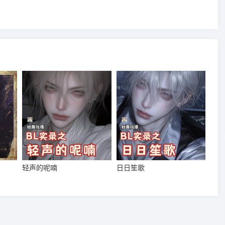
轻声的呢喃
日日笙歌