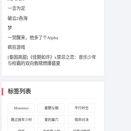
一言为定
破云2吞海
梦
一觉醒来，他多了个Alpha
疯狂游戏
[泰国高甜]《佳期如许》x禁忌之恋：音乐少年
与校霸的双向救赎燃爆盛夏
标签列表
Monstress
憂鬱な朝
平行时空
路过我年少时
爱的巢穴
宿命对决
光的蓝色