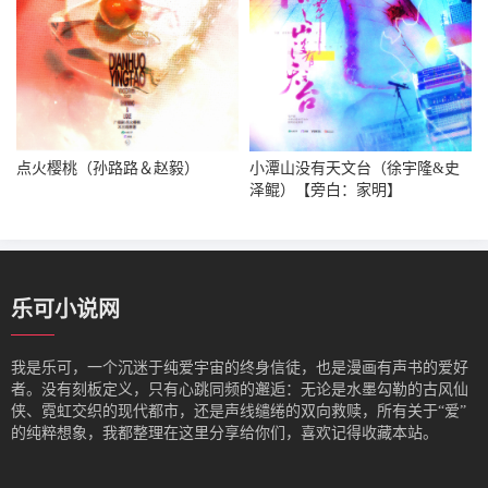
点火樱桃（孙路路＆赵毅）
小潭山没有天文台（徐宇隆&史
泽鲲）【旁白：家明】
乐可小说网
我是‌乐可，一个沉迷于纯爱宇宙的终身信徒，也是漫画有声书的爱好
者。没有刻板定义，只有心跳同频的邂逅：无论是水墨勾勒的古风仙
侠、霓虹交织的现代都市，还是声线缱绻的双向救赎，所有关于“爱”
的纯粹想象，我都整理在这里分享给你们，喜欢记得收藏本站。