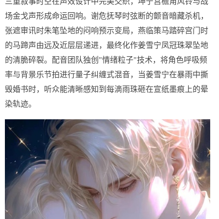
三重叙事时空在声效设计中完美交织，坤宁宫檐角风铃与战
场金戈声形成命运回响。谢危抚琴时弦断的颤音暗藏杀机，
张遮审讯时朱笔坠地的闷响预示变局，燕临策马踏碎宫门时
的马蹄声由远及近层层递进，最终化作姜雪宁凤冠珠翠坠地
的清脆碎裂。配音团队独创"情绪粒子"技术，将角色呼吸频
率与背景乐节拍进行量子纠缠式混音，当姜雪宁在暴雨中撕
毁婚书时，听众能清晰感知到每滴雨珠砸在宣纸墨痕上的晕
染轨迹。