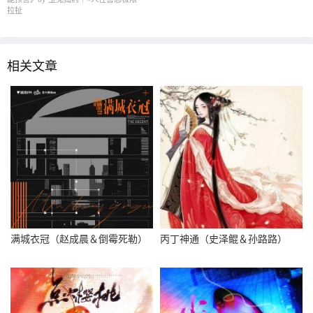
拉扯
相关文章
满城衣冠（赵成晨＆倒霉死勒）
丙丁神通（史泽鲲＆孙路路）