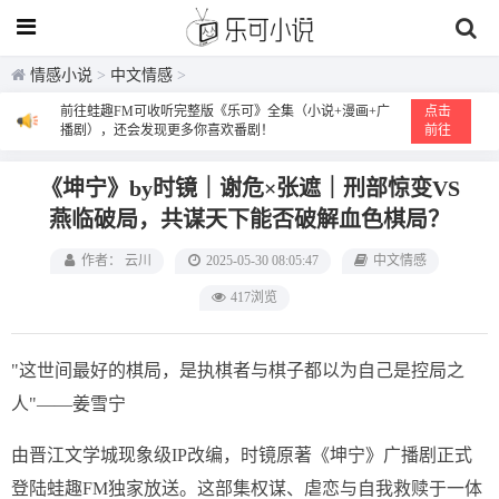
情感小说
>
中文情感
>
前往蛙趣FM可收听完整版《乐可》全集（小说+漫画+广
点击
播剧），还会发现更多你喜欢番剧！
前往
《坤宁》by时镜｜谢危×张遮｜刑部惊变VS
燕临破局，共谋天下能否破解血色棋局？
作者： 云川
2025-05-30 08:05:47
中文情感
417浏览
"这世间最好的棋局，是执棋者与棋子都以为自己是控局之
人"——姜雪宁
由晋江文学城现象级IP改编，时镜原著《坤宁》广播剧正式
登陆蛙趣FM独家放送。这部集权谋、虐恋与自我救赎于一体