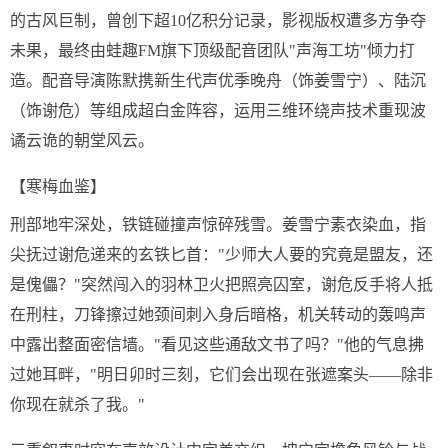
的古风巨制，曾创下超10亿积分记录，影视版权遭多方争夺
未果，最终由蛙趣FM旗下顶级配音团队"声海工坊"倾力打
造。配音导演陈默携新生代声优季晚舟（饰姜雪宁）、陆沉
（饰谢危）等组成超白金阵容，运用三维环绕声技术重现波
谲云诡的朝堂风云。
【寒梅血鉴】
刑部地牢深处，铁链碰撞声惊碎残雪。姜雪宁素衣染血，指
尖抚过谢危递来的玄铁匕首："少师大人要的究竟是盟友，还
是傀儡？"突然闯入的羽林卫火把照亮囚室，谢危反手将人抵
在刑柱，刀锋擦过她颈间刺入身后暗格，机关转动的轰鸣声
中露出整面密信墙。"看见这些通敌文书了吗？"他的气息拂
过她耳畔，"明日卯时三刻，它们会出现在张遮案头——除非
你现在就杀了我。"