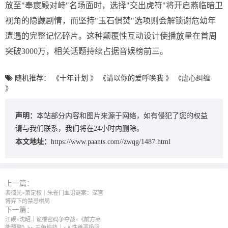
放至"奉宸殿对峙"名场面时，选择"交出虎符"将开启燕临暗卫
视角的隐藏剧情，而坚持"玉石俱焚"选项则会解锁谢危幼年
遭遇的完整记忆碎片。这种颠覆性互动设计使播放量在首周
突破3000万，相关话题持续占据音娱榜前三。
随机推荐：
《十年计划 》
《请以你的爱呼唤我 》
《虐心纠缠
》
声明：
本站部分内容和图片来源于网络，如有侵犯了您的权益
请与我们联系，我们将在24小时内删除。
本文地址：
https://www.paants.com//zwqg/1487.html
上一篇：
裴徊光×萧定权｜朱雀门血诏谜案：深宫
博弈下的禁忌棋局
下一篇：
江砚×沈昭｜诡楼密码争夺战×《前方高
能预警》by 玉兔捣药｜×人性善恶极限