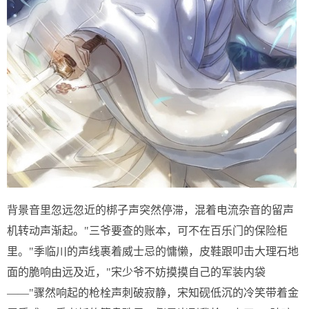
背景音里忽远忽近的梆子声突然停滞，混着电流杂音的留声
机转动声渐起。"三爷要查的账本，可不在百乐门的保险柜
里。"季临川的声线裹着威士忌的慵懒，皮鞋跟叩击大理石地
面的脆响由远及近，"宋少爷不妨摸摸自己的军装内袋
——"骤然响起的枪栓声刺破寂静，宋知砚低沉的冷笑带着金