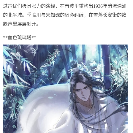
过声优们极具张力的演绎，在音波里重构出1936年暗流汹涌
的北平城。季临川与宋知砚的宿命纠缠，在雪落长安街的簌
簌声里层层剥开。
**血色琉璃塔**