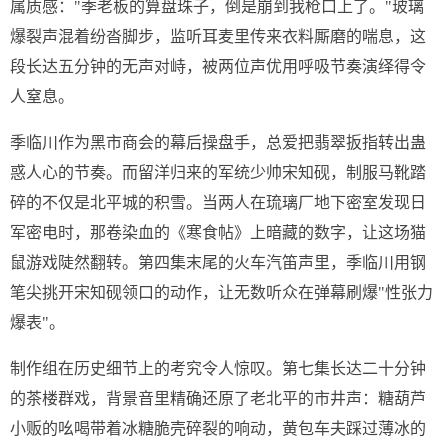
属质感："季老板的算盘珠子，倒是崩到我枪口上了。"玻璃
爆裂声混着纷沓脚步，监听耳麦里传来衣料厮磨的喘息，这
段长达五分钟的无声对峙，被两位声优用呼吸节奏演绎得令
人窒息。
季临川作为黑市商会的幕后操盘手，总爱把翡翠扳指转出蛊
惑人心的节奏。而留洋归来的军统少帅宋知砚，制服马靴踏
碎的不仅是北平城的积雪。当两人在琉璃厂地下密室发现日
军密电时，那卷染血的《寒食帖》上暗藏的数字，让这场猫
鼠游戏陡然翻转。第四集末尾的火车汽笛声里，季临川用钢
笔尖挑开宋知砚领口的动作，让无数听众在弹幕刷爆"性张力
爆表"。
制作组在历史细节上的考究令人惊叹。第七集长达二十分钟
的茶楼群戏，背景音里精确还原了老北平的市井声：糖葫芦
小贩的吆喝带着冰糖脆壳碎裂的响动，黄包车夫踩过薄冰的