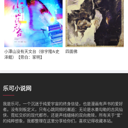
小潭山没有天文台（徐宇隆&史
四面佛
泽鲲）【旁白：家明】
乐可小说网
我是‌乐可，一个沉迷于纯爱宇宙的终身信徒，也是漫画有声书的爱好
者。没有刻板定义，只有心跳同频的邂逅：无论是水墨勾勒的古风仙
侠、霓虹交织的现代都市，还是声线缱绻的双向救赎，所有关于“爱”
的纯粹想象，我都整理在这里分享给你们，喜欢记得收藏本站。