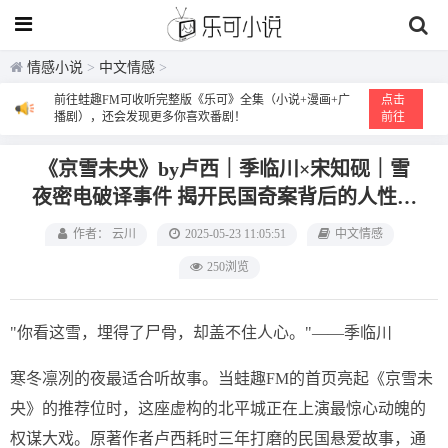
情感小说
>
中文情感
>
前往蛙趣FM可收听完整版《乐可》全集（小说+漫画+广
点击
播剧），还会发现更多你喜欢番剧！
前往
《京雪未央》by卢西｜季临川×宋知砚｜雪
夜密电破译事件 揭开民国奇案背后的人性博
弈场
作者： 云川
2025-05-23 11:05:51
中文情感
250浏览
"你看这雪，埋得了尸骨，却盖不住人心。"——季临川
寒冬凛冽的夜最适合听故事。当蛙趣FM的首页亮起《京雪未
央》的推荐位时，这座虚构的北平城正在上演最惊心动魄的
权谋大戏。原著作者卢西耗时三年打磨的民国悬爱故事，通