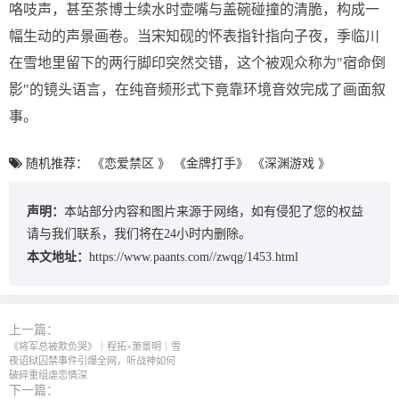
咯吱声，甚至茶博士续水时壶嘴与盖碗碰撞的清脆，构成一
幅生动的声景画卷。当宋知砚的怀表指针指向子夜，季临川
在雪地里留下的两行脚印突然交错，这个被观众称为"宿命倒
影"的镜头语言，在纯音频形式下竟靠环境音效完成了画面叙
事。
随机推荐：
《恋爱禁区 》
《金牌打手》
《深渊游戏 》
声明：
本站部分内容和图片来源于网络，如有侵犯了您的权益
请与我们联系，我们将在24小时内删除。
本文地址：
https://www.paants.com//zwqg/1453.html
上一篇：
《将军总被欺负哭》｜程拓×萧景明｜雪
夜诏狱囚禁事件引爆全网，听战神如何
破碎重组虐恋情深
下一篇：