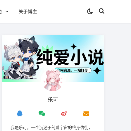
他
关于博主
乐可
我是‌乐可，一个沉迷于纯爱宇宙的终身信徒，