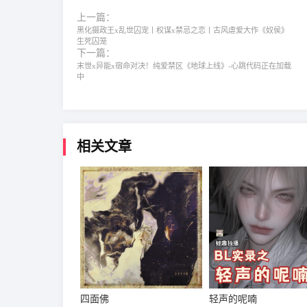
上一篇：
黑化摄政王x乱世囚宠丨权谋x禁忌之恋丨古风虐爱大作《奴侯》
生死囚笼
下一篇：
末世x异能x宿命对决！纯爱禁区《地球上线》-心跳代码正在加载
中
相关文章
四面佛
轻声的呢喃