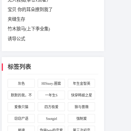
宝贝 你的耳朵撩到我了
夹缝生存
竹木狼马(上下季全集)
诱导公式
标签列表
灰色
HIStory-圈套
年生金智英
默默的我，不
一年生S
快穿韩娱之星
默默的我们
辰大海
爱像只猫
四方极爱
狼与蔷薇
窃窃尸语
Snotgirl
强制爱
犀魂
伪装beta的恋爱
第三次初恋