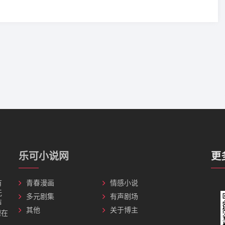
乐可小说网
更
有
青春漫画
情感小说
无
多元剧集
有声剧场
声
其他
关于博主
理在