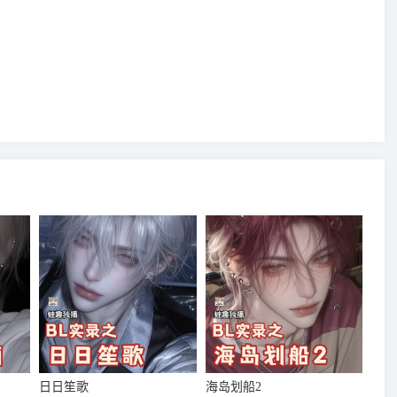
日日笙歌
海岛划船2