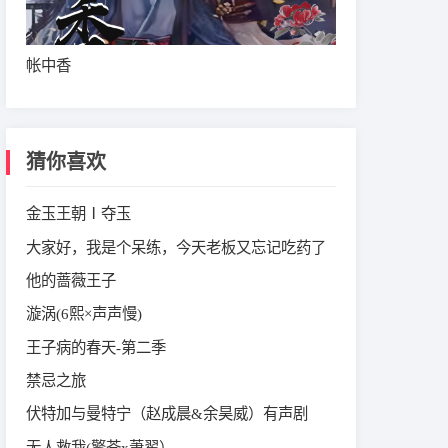
帐中香
猜你喜欢
金玉王朝Ⅰ夺玉
大家好，我是个呆练，今天老板又忘记吃药了
他的蔷薇王子
漩涡(6熙×声声慢)
王子病的春天-第二季
禁忌之旅
伏特加与曼特宁（赵成晨&余昊威）有声剧
无人救我(擎苍x萧翟）