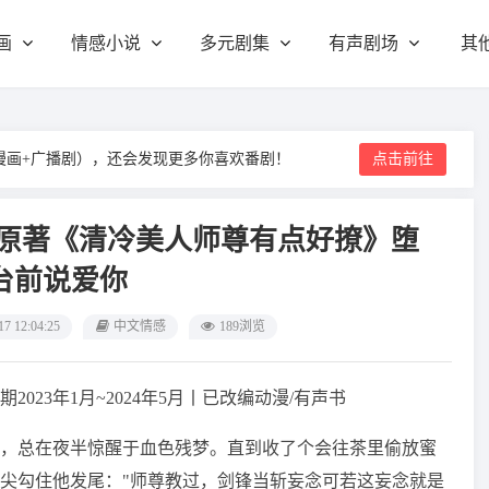
画
情感小说
多元剧集
有声剧场
其
漫画+广播剧），还会发现更多你喜欢番剧！
点击前往
画原著《清冷美人师尊有点好撩》堕
台前说爱你
17 12:04:25
中文情感
189浏览
23年1月~2024年5月丨已改编动漫/有声书
，总在夜半惊醒于血色残梦。直到收了个会往茶里偷放蜜
尖勾住他发尾："师尊教过，剑锋当斩妄念可若这妄念就是