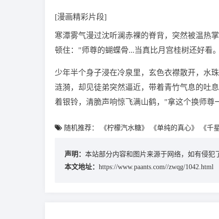
[漫画精彩片段]
寒潭雾气漫过沈听澜赤裸的脊背，突然被温热掌
顿住："师尊的蝴蝶骨...当真比月宫桂树还好看。
少年半个身子浸在冷泉里，玄色衣襟散开，水珠
涟漪，却见徒弟突然逼近，带着青竹气息的吐息
着银铃，清脆声响惊飞满山鹤，"拿这个换师尊
随机推荐：
《柠檬汽水糖》
《单纯的真心》
《千星
声明：
本站部分内容和图片来源于网络，如有侵犯了
本文地址：
https://www.paants.com//zwqg/1042.html