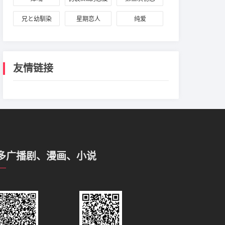
法则
兄と幼馴染
星期恋人
纯爱
友情链接
多广播剧、漫画、小说