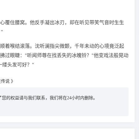
心覆住腰窝。他反手凝出冰刃，却在听见带笑气音时生生
"
顺着喉结滚落。沈听澜指尖微颤，千年未动的心境竟泛起
拂过眼睫："听闻师尊在找丢失的冰魄铃？"他变戏法般晃动
一缕头发可好？"
传说 》
您的权益请与我们联系，我们将在24小时内删除。