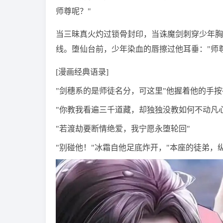
师尊呢？"
当三昧真火灼过锁骨封印，当诛魔剑刺穿少年胸
线。堕仙台前，少年染血的唇擦过他耳垂："师尊可
[漫画经典语录]
"剑穗系的是师徒名分，可这里"他握着他的手按
"你教我看遍三千道藏，却独独没教如何不动凡心
"若渡劫要断情绝爱，我宁愿永堕轮回"
"别碰他！"冰霜自他足底炸开，"本座的徒弟，