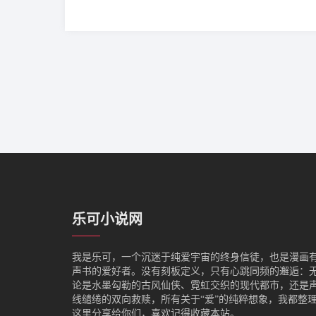
乐可小说网
我是‌乐可，一个沉迷于纯爱宇宙的终身信徒，也是漫画
声书的爱好者。没有刻板定义，只有心跳同频的邂逅：
论是水墨勾勒的古风仙侠、霓虹交织的现代都市，还是
线缱绻的双向救赎，所有关于“爱”的纯粹想象，我都整
这里分享给你们，喜欢记得收藏本站。