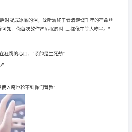
膛时凝成冰晶的泪，沈听澜终于看清缠绕千年的宿命丝
知，你每次故作严厉抿唇时......都像在等人吻平。"
在狂跳的心口，"系的是生死劫"
"
纵使入魔也轮不到你们管教"