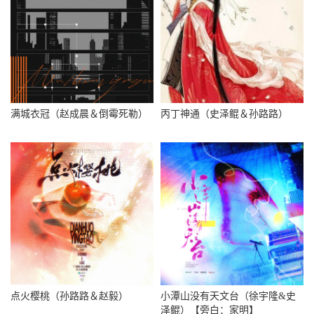
满城衣冠（赵成晨＆倒霉死勒）
丙丁神通（史泽鲲＆孙路路）
点火樱桃（孙路路＆赵毅）
小潭山没有天文台（徐宇隆&史
泽鲲）【旁白：家明】