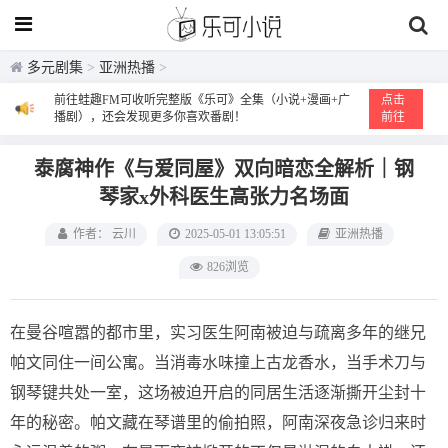
多元剧集
>
亚洲热播
>
前往蛙趣FM可收听完整版《乐可》全集（小说+漫画+广
点击
播剧），还会发现更多你喜欢番剧！
前往
泰腐神作《与爱同屋》双向暗恋全解析｜钢
琴家x外科医生高张力名场面
作者： 云川
2025-05-01 13:05:51
亚洲热播
826浏览
在曼谷喧嚣的都市里，实习医生阿南被迫与疏离多年的继兄
帕文同住一间公寓。当消毒水味撞上古龙香水，当手术刀与
钢琴键共处一室，这场被迫开启的同居生活逐渐撕开尘封十
年的秘密。帕文藏在琴谱里的偷拍照，阿南深夜急诊归来时