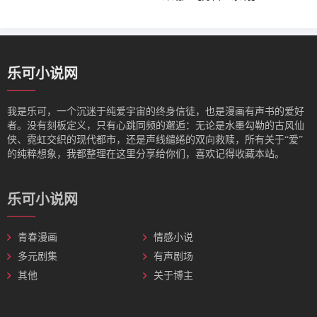
乐可小说网
我是‌乐可，一个沉迷于纯爱宇宙的终身信徒，也是漫画有声书的爱好
者。没有刻板定义，只有心跳同频的邂逅：无论是水墨勾勒的古风仙
侠、霓虹交织的现代都市，还是声线缱绻的双向救赎，所有关于“爱”
的纯粹想象，我都整理在这里分享给你们，喜欢记得收藏本站。
乐可小说网
青春漫画
情感小说
多元剧集
有声剧场
其他
关于博主