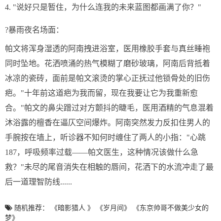
4. "说好只是暂住，为什么连我的未来蓝图都画满了你？"
?️暴雨夜名场面：
帕文将浑身湿透的阿南拽进浴室，医用橡胶手套与真丝睡袍
同时坠地。花洒喷涌的热气模糊了磨砂玻璃，阿南后背抵着
冰凉的瓷砖，面前是帕文滚烫的掌心正抚过他锁骨处的旧伤
疤。"十年前这道疤为我而留，现在我要让它为我重新愈
合。"帕文的鼻尖蹭过对方颤抖的睫毛，医用酒精的气息混着
沐浴露的檀香在逼仄空间爆炸。阿南突然发力反扣住男人的
手腕按在墙上，听诊器不知何时缠住了两人的小指："心跳
187，呼吸频率过载——帕文医生，这种情况该做什么急
救？"未尽的尾音消失在相触的唇间，花洒下的水流冲走了最
后一道理智防线......
随机推荐：
《暗影猎人 》
《岁月间》
《东京帅哥不做美少女的
梦》