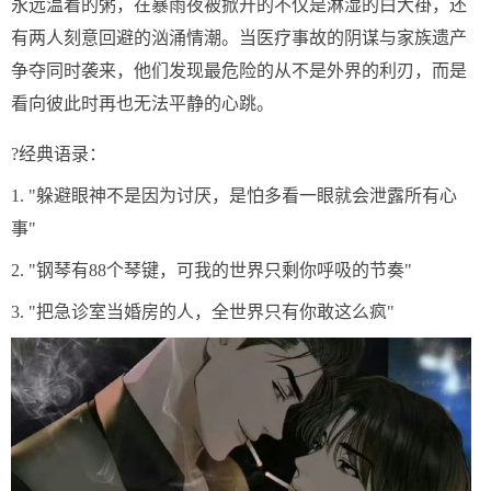
永远温着的粥，在暴雨夜被掀开的不仅是淋湿的白大褂，还
有两人刻意回避的汹涌情潮。当医疗事故的阴谋与家族遗产
争夺同时袭来，他们发现最危险的从不是外界的利刃，而是
看向彼此时再也无法平静的心跳。
?经典语录：
1. "躲避眼神不是因为讨厌，是怕多看一眼就会泄露所有心
事"
2. "钢琴有88个琴键，可我的世界只剩你呼吸的节奏"
3. "把急诊室当婚房的人，全世界只有你敢这么疯"