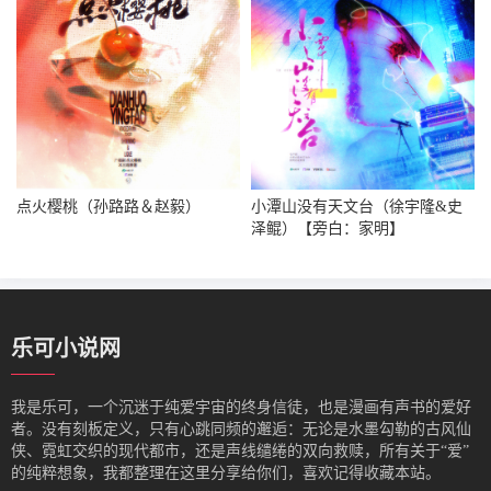
点火樱桃（孙路路＆赵毅）
小潭山没有天文台（徐宇隆&史
泽鲲）【旁白：家明】
乐可小说网
我是‌乐可，一个沉迷于纯爱宇宙的终身信徒，也是漫画有声书的爱好
者。没有刻板定义，只有心跳同频的邂逅：无论是水墨勾勒的古风仙
侠、霓虹交织的现代都市，还是声线缱绻的双向救赎，所有关于“爱”
的纯粹想象，我都整理在这里分享给你们，喜欢记得收藏本站。