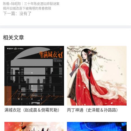
陈檐×陆昭阳｜三十年陈皮酒坛碎裂谜案
揭开旧城改造下被掩埋的青春救赎
下一篇：没有了
相关文章
满城衣冠（赵成晨＆倒霉死勒）
丙丁神通（史泽鲲＆孙路路）