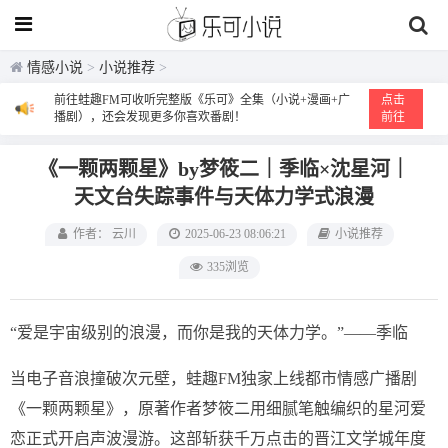
情感小说
>
小说推荐
>
前往蛙趣FM可收听完整版《乐可》全集（小说+漫画+广
点击
播剧），还会发现更多你喜欢番剧！
前往
《一颗两颗星》by梦筱二｜季临×沈星河｜
天文台失踪事件与天体力学式浪漫
作者： 云川
2025-06-23 08:06:21
小说推荐
335浏览
“爱是宇宙级别的浪漫，而你是我的天体力学。”——季临
当电子音浪撞破次元壁，蛙趣FM独家上线都市情感广播剧
《一颗两颗星》，原著作者梦筱二用细腻笔触编织的星河爱
恋正式开启声波漫游。这部斩获千万点击的晋江文学城年度