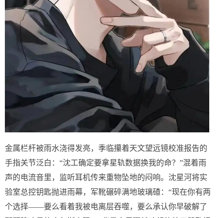
金属栏杆被雨水浇得发亮，季临攥着天文望远镜校准报告的
手指关节泛白：“沈工确定要拿星轨数据换我的命？”混着雨
声的电流音里，监听耳机传来重物坠地的闷响。沈星河将实
验室总控钥匙抛进雨幕，军靴碾碎满地玻璃碴：“现在你有两
个选择——要么看着我被电离层吞噬，要么承认你早破解了