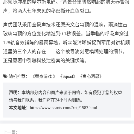
那颗脉冲星的摩尔斯电码。”背景音里骤然响起的航天器警报
声，将两人七年未见的秘密撕开血色裂口。
声优团队采用全景声技术还原天文台穹顶的混响，雨滴撞击
玻璃穹顶的方位变化精准到0.1秒误差。当季临的呼吸声穿过
128轨音效铺陈的暴雨幕墙，听众能清晰捕捉到军用对讲机频
道里第三个人的存在——这个被导演刻意模糊处理的细节，
正是原著中引爆科技泄密案的关键伏笔。
随机推荐：
《替身游戏 》
《Squad》
《鱼心河忍》
声明：
本站部分内容和图片来源于网络，如有侵犯了您的权益
请与我们联系，我们将在24小时内删除。
本文地址：
https://www.paants.com//xstj/1583.html
上一篇：