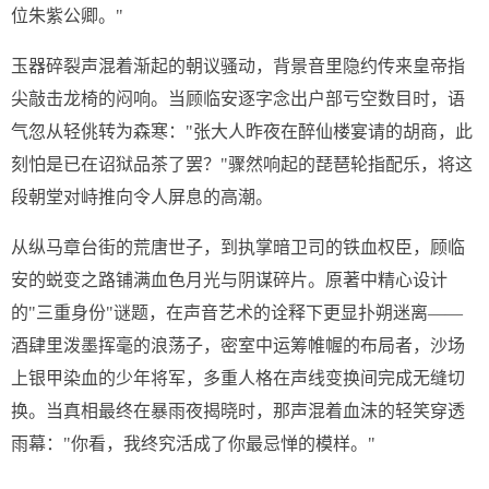
位朱紫公卿。"
玉器碎裂声混着渐起的朝议骚动，背景音里隐约传来皇帝指
尖敲击龙椅的闷响。当顾临安逐字念出户部亏空数目时，语
气忽从轻佻转为森寒："张大人昨夜在醉仙楼宴请的胡商，此
刻怕是已在诏狱品茶了罢？"骤然响起的琵琶轮指配乐，将这
段朝堂对峙推向令人屏息的高潮。
从纵马章台街的荒唐世子，到执掌暗卫司的铁血权臣，顾临
安的蜕变之路铺满血色月光与阴谋碎片。原著中精心设计
的"三重身份"谜题，在声音艺术的诠释下更显扑朔迷离——
酒肆里泼墨挥毫的浪荡子，密室中运筹帷幄的布局者，沙场
上银甲染血的少年将军，多重人格在声线变换间完成无缝切
换。当真相最终在暴雨夜揭晓时，那声混着血沫的轻笑穿透
雨幕："你看，我终究活成了你最忌惮的模样。"