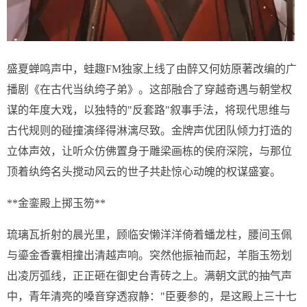
盛夏蝉鸣声中，蛙趣FM独家上线了由醉又何妨原著改编的广
播剧《在古代当纨绔子弟》。这部融合了穿越奇遇与朝堂权
谋的年度大戏，以独特的"反套路"叙事手法，将现代思维与
古代规则的碰撞演绎得淋漓尽致。金牌声优团队倾力打造的
立体声效，让听众仿佛置身于雕梁画栋的侯府深院，与那位
顶着纨绔名头搅动风云的世子共赴惊心动魄的权谋盛宴。
**金銮殿上掷玉笏**
琉璃瓦折射的晨光里，顾临安懒洋洋倚着蟠龙柱，腰间玉佩
与鎏金香囊相撞出清越声响。突然他振袖而起，羊脂玉笏划
出凌厉弧线，正正砸在御史台青砖之上。满朝文武的抽气声
中，青年清亮的嗓音穿透寂静："臣要参的，是这殿上三十七