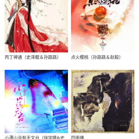
丙丁神通（史泽鲲＆孙路路）
点火樱桃（孙路路＆赵毅）
小潭山没有天文台（徐宇隆&史
四面佛