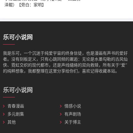
泽鲲）【旁白：家明】
乐可小说网
我是‌乐可，一个沉迷于纯爱宇宙的终身信徒，也是漫画有声书的爱好
者。没有刻板定义，只有心跳同频的邂逅：无论是水墨勾勒的古风仙
侠、霓虹交织的现代都市，还是声线缱绻的双向救赎，所有关于“爱”
的纯粹想象，我都整理在这里分享给你们，喜欢记得收藏本站。
乐可小说网
青春漫画
情感小说
多元剧集
有声剧场
其他
关于博主