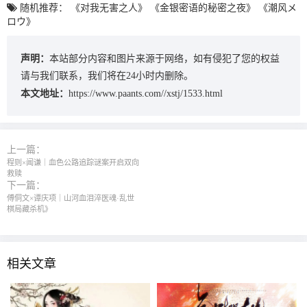
随机推荐：
《对我无害之人》
《金银密语的秘密之夜》
《潮风メ
ロウ》
声明：
本站部分内容和图片来源于网络，如有侵犯了您的权益
请与我们联系，我们将在24小时内删除。
本文地址：
https://www.paants.com//xstj/1533.html
上一篇：
程则×闻谦｜血色公路追踪谜案开启双向
救赎
下一篇：
傅侗文×谭庆项｜山河血泪淬医魂·乱世
棋局藏杀机》
相关文章