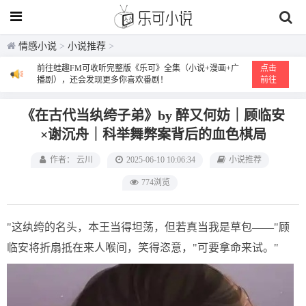
情感小说
>
小说推荐
>
前往蛙趣FM可收听完整版《乐可》全集（小说+漫画+广
点击
播剧），还会发现更多你喜欢番剧！
前往
《在古代当纨绔子弟》by 醉又何妨｜顾临安
×谢沉舟｜科举舞弊案背后的血色棋局
作者： 云川
2025-06-10 10:06:34
小说推荐
774浏览
"这纨绔的名头，本王当得坦荡，但若真当我是草包——"顾
临安将折扇抵在来人喉间，笑得恣意，"可要拿命来试。"