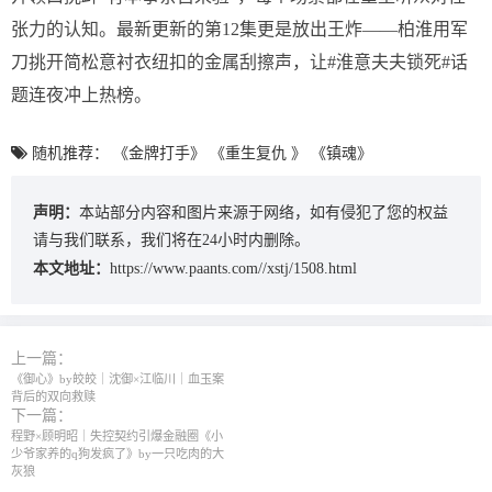
张力的认知。最新更新的第12集更是放出王炸——柏淮用军
刀挑开简松意衬衣纽扣的金属刮擦声，让#淮意夫夫锁死#话
题连夜冲上热榜。
随机推荐：
《金牌打手》
《重生复仇 》
《镇魂》
声明：
本站部分内容和图片来源于网络，如有侵犯了您的权益
请与我们联系，我们将在24小时内删除。
本文地址：
https://www.paants.com//xstj/1508.html
上一篇：
《御心》by皎皎｜沈御×江临川｜血玉案
背后的双向救赎
下一篇：
程野×顾明昭｜失控契约引爆金融圈《小
少爷家养的q狗发疯了》by一只吃肉的大
灰狼