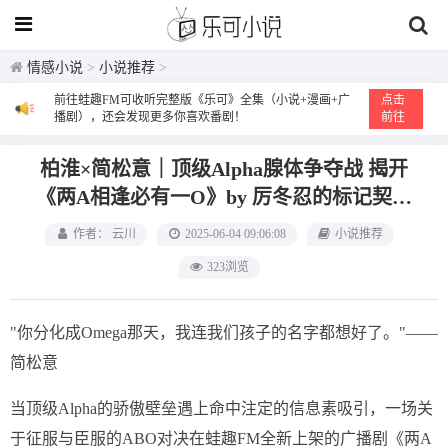
情感小说
>
小说推荐
>
前往蛙趣FM可收听完整版《乐可》全集（小说+漫画+广
点击
播剧），还会发现更多你喜欢番剧！
前往
柏淮×简松意｜顶级Alpha腺体争夺战 揭开
《两A相逢必有一O》by 厉冬忍的标记契约
之谜
作者： 云川
2025-06-04 09:06:08
小说推荐
323浏览
"你分化成Omega那天，我连我们孩子的名字都想好了。"——
简松意
当顶级Alpha的骄傲壁垒遇上命中注定的信息素吸引，一场关
于征服与臣服的ABO对决在蛙趣FM全新上架的广播剧《两A