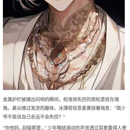
金属护栏被撞出闷响的瞬间，柏淮将失控的简松意抵在墙
角。鼻尖擦过发烫的腺体，冰薄荷信息素裹挟着喘息："简少
爷不是说自己永远不会失控？"
"你他妈...别碰那里..." 少年喉结滚动的声音透过耳麦震得人脊