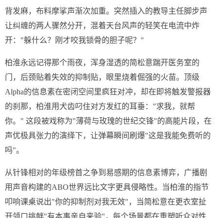
背发麻，布料摩挲声渐次加重。突然插入的教导主任脚步声
让纠缠的两人骤然分开，混着天台风声的轻笑在电流中炸
开："躲什么？刚才咬我锁骨的胆子呢？"
柏淮永远记得那个雨夜，浑身湿透的简松意踹开医务室的
门，后颈贴着失效的抑制贴，眼里烧着倔强的火苗。顶级
Alpha的信息素在密闭空间里疯狂对冲，却在即将触发警报器
的刹那，柏淮用犬齿叼住对方发红的耳垂："求我，就帮
你。" 这段被戏称为"薄荷与玫瑰的世纪交锋"的高能片段，在
声优极具张力的演绎下，让弹幕瞬间刷爆"这是我能免费听的
吗"。
从针锋相对的年级榜首之争到易感期的信息素博弈，广播剧
用声音构建的ABO世界远比文字更具侵略性。当柏淮的指节
叩响课桌说出"你的抑制剂对我无效"，当简松意在更衣室扯
开领口挑衅"有本事亲自来验"，每个场景都在重塑听众对性