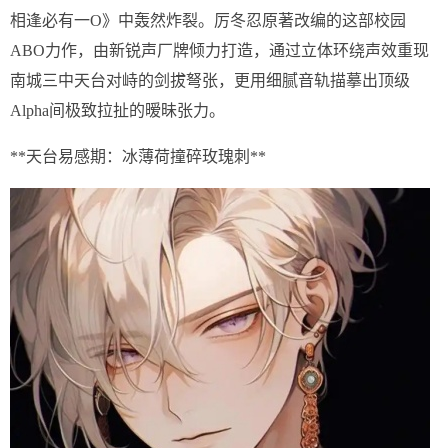
相逢必有一O》中轰然炸裂。厉冬忍原著改编的这部校园
ABO力作，由新锐声厂牌倾力打造，通过立体环绕声效重现
南城三中天台对峙的剑拔弩张，更用细腻音轨描摹出顶级
Alpha间极致拉扯的暧昧张力。
**天台易感期：冰薄荷撞碎玫瑰刺**