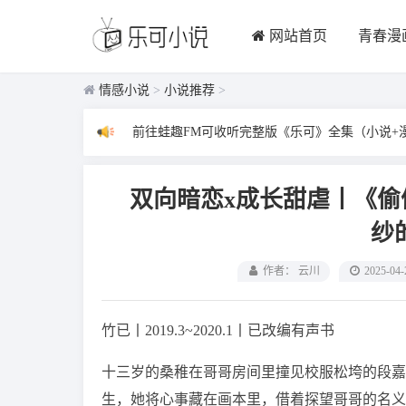
网站首页
青春漫
情感小说
>
小说推荐
>
前往蛙趣FM可收听完整版《乐可》全集（小说+
双向暗恋x成长甜虐丨《
纱
作者： 云川
2025-04-
竹已丨2019.3~2020.1丨已改编有声书
十三岁的桑稚在哥哥房间里撞见校服松垮的段嘉
生，她将心事藏在画本里，借着探望哥哥的名义