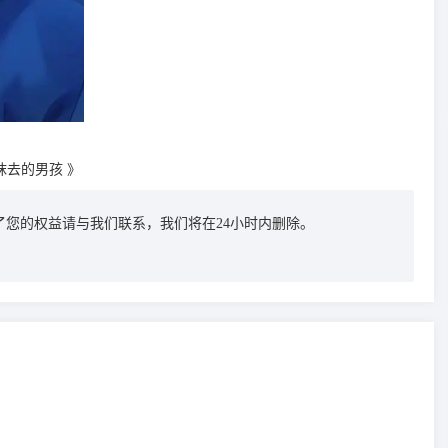
抹去的男孩 》
您的权益请与我们联系，我们将在24小时内删除。