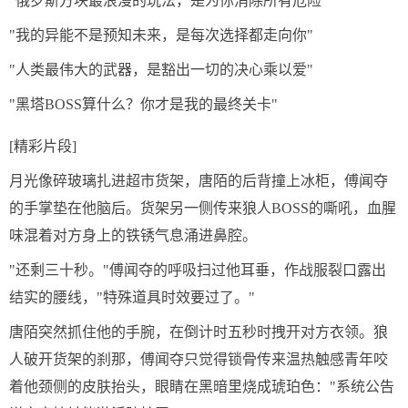
"俄罗斯方块最浪漫的玩法，是为你消除所有危险"
"我的异能不是预知未来，是每次选择都走向你"
"人类最伟大的武器，是豁出一切的决心乘以爱"
"黑塔BOSS算什么？你才是我的最终关卡"
[精彩片段]
月光像碎玻璃扎进超市货架，唐陌的后背撞上冰柜，傅闻夺
的手掌垫在他脑后。货架另一侧传来狼人BOSS的嘶吼，血腥
味混着对方身上的铁锈气息涌进鼻腔。
"还剩三十秒。"傅闻夺的呼吸扫过他耳垂，作战服裂口露出
结实的腰线，"特殊道具时效要过了。"
唐陌突然抓住他的手腕，在倒计时五秒时拽开对方衣领。狼
人破开货架的刹那，傅闻夺只觉得锁骨传来温热触感青年咬
着他颈侧的皮肤抬头，眼睛在黑暗里烧成琥珀色："系统公告