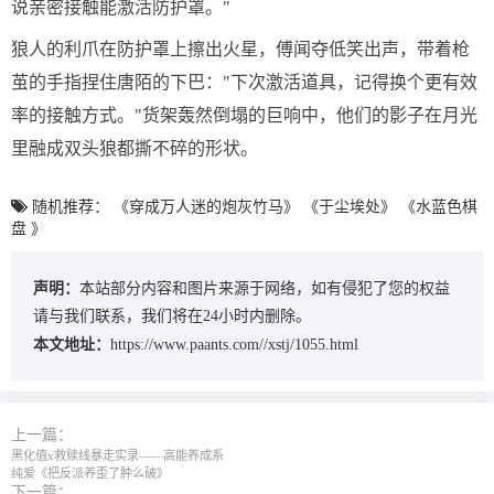
说亲密接触能激活防护罩。"
狼人的利爪在防护罩上擦出火星，傅闻夺低笑出声，带着枪
茧的手指捏住唐陌的下巴："下次激活道具，记得换个更有效
率的接触方式。"货架轰然倒塌的巨响中，他们的影子在月光
里融成双头狼都撕不碎的形状。
随机推荐：
《穿成万人迷的炮灰竹马》
《于尘埃处》
《水蓝色棋
盘 》
声明：
本站部分内容和图片来源于网络，如有侵犯了您的权益
请与我们联系，我们将在24小时内删除。
本文地址：
https://www.paants.com//xstj/1055.html
上一篇：
黑化值x救赎线暴走实录——高能养成系
纯爱《把反派养歪了肿么破》
下一篇：