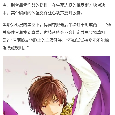
者，到背靠背作战的搭档，在生死边缘的俄罗斯方块对决
中，某个瞬间的体温交叠让心跳声震耳欲聋。
黑塔第七层的星空下，傅闻夺把最后半块饼干掰成两半："通
关条件写着找到真爱，你猜系统会不会判定共享食物算相
爱？"唐陌擦去他脸上的血渍轻笑："不如试试接吻能不能触
发隐藏规则。"