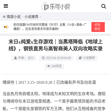
情感小说
>
小说推荐
>
前往蛙趣FM可收听完整版《乐可》全集（小说+漫画+广
点击
播剧），还会发现更多你喜欢番剧！
前往
末日x纯爱x生存游戏｜当黑塔降临《地球上
线》，钢铁直男与高智商美人双向攻略实录
作者： 云川
2025-04-18 09:04:09
小说推荐
248浏览
傅闻夺丨2017.3.15~2020.9.28丨已改编有声书及动态漫
当血色月亮吞噬太阳，地球成为未知文明的生存考场。唐陌
与傅闻夺在末日游戏里相遇，一个是手握黑塔异能的书店老
板，一个是能化身钢铁的军方王牌。他们从互相戒备的竞争