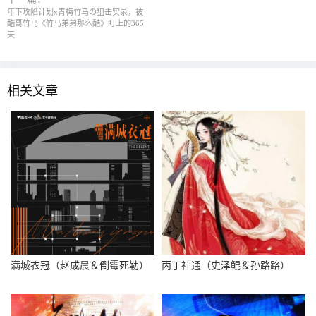
年下攻陷计划x青梅竹马の狙击实录，被
酷哥竹马《竹马弟弟那么酷》盯上的365
天
相关文章
满城衣冠（赵成晨＆倒霉死勒）
丙丁神通（史泽鲲＆孙路路）