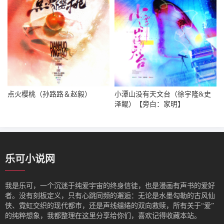
点火樱桃（孙路路＆赵毅）
小潭山没有天文台（徐宇隆&史
泽鲲）【旁白：家明】
乐可小说网
我是‌乐可，一个沉迷于纯爱宇宙的终身信徒，也是漫画有声书的爱好
者。没有刻板定义，只有心跳同频的邂逅：无论是水墨勾勒的古风仙
侠、霓虹交织的现代都市，还是声线缱绻的双向救赎，所有关于“爱”
的纯粹想象，我都整理在这里分享给你们，喜欢记得收藏本站。