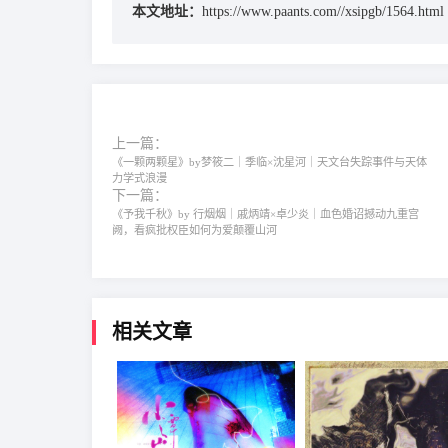
本文地址：
https://www.paants.com//xsipgb/1564.html
上一篇：
《一颗两颗星》by梦筱二｜季临×沈星河｜天文台失踪事件与天体
力学式浪漫
下一篇：
《予我千秋》by 行烟烟｜戚炳靖×卓少炎｜血色婚诏撼动九重宫
阙，看疯批权臣如何为爱颠覆山河
相关文章