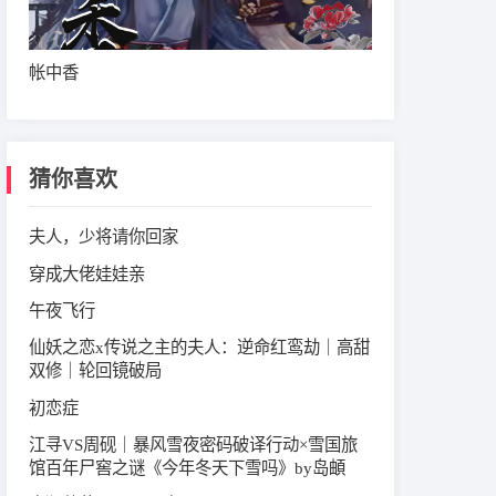
帐中香
猜你喜欢
夫人，少将请你回家
穿成大佬娃娃亲
午夜飞行
仙妖之恋x传说之主的夫人：逆命红鸾劫｜高甜
双修｜轮回镜破局
初恋症
江寻VS周砚｜暴风雪夜密码破译行动×雪国旅
馆百年尸窖之谜《今年冬天下雪吗》by岛頔