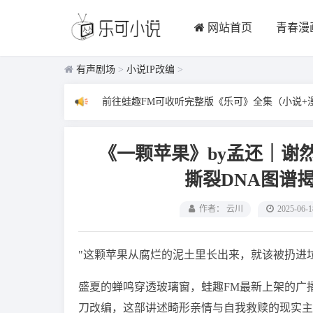
网站首页
青春漫
有声剧场
>
小说IP改编
>
前往蛙趣FM可收听完整版《乐可》全集（小说+
《一颗苹果》by孟还｜谢
撕裂DNA图谱
作者： 云川
2025-06-1
"这颗苹果从腐烂的泥土里长出来，就该被扔进
盛夏的蝉鸣穿透玻璃窗，蛙趣FM最新上架的广
刀改编，这部讲述畸形亲情与自我救赎的现实主