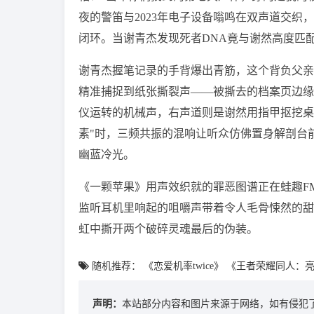
夜的警笛与2023年电子设备嗡鸣在双声道交
闭环。当谢青杰发现死者DNA竟与谢然高度匹
谢青杰握笔记录的手背爆出青筋，这个背负父亲
精准捕捉到纸张撕裂声——被撕去的档案页边缘
仪运转的机械声，右声道则是谢然用指甲抠挖桌
素"时，三频共振的混响让听众仿佛置身解剖台
幽蓝冷光。
《一颗苹果》用声效织就的罪恶图谱正在蛙趣F
监听耳机里响起的咀嚼声带着令人毛骨悚然的甜
虹中撕开两个破碎灵魂最后的伪装。
随机推荐：
《恋爱机率twice》
《王者荣耀同人：
声明：
本站部分内容和图片来源于网络，如有侵犯了