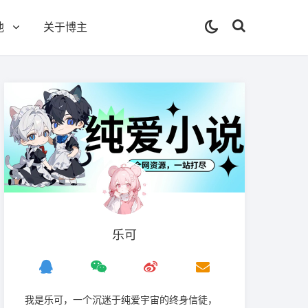
他
关于博主
乐可
我是‌乐可，一个沉迷于纯爱宇宙的终身信徒，