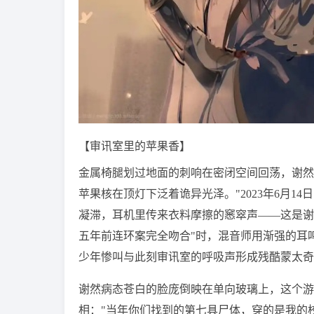
【审讯室里的苹果香】
金属椅腿划过地面的刺响在密闭空间回荡，谢然
苹果核在顶灯下泛着诡异光泽。"2023年6月14
凝滞，耳机里传来衣料摩擦的窸窣声——这是谢
五年前连环案完全吻合"时，混音师用渐强的耳
少年惨叫与此刻审讯室的呼吸声形成残酷蒙太奇
谢然病态苍白的脸庞倒映在单向玻璃上，这个游
相："当年你们找到的第七具尸体，穿的是我的校