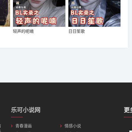
轻声的呢喃
日日笙歌
乐可小说网
更
有
青春漫画
情感小说
无