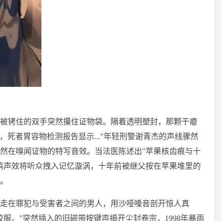
被铐住的双手突然攥住证物袋。隔着透明塑封，那颗干瘪
日，死者胃容物检测报告显示..."年轻刑警谢青杰的声线骤然
然在嗅闻证物的特写音效。当法医陈述出"苹果核齿痕与十
鸣声效将听众拽入记忆漩涡，十年前被继父按在苹果堆里的
。
走在罪犯与受害者之间的男人，用沙哑嗓音剖开惊人真
服。"突然插入的旧磁带按键声揭开尘封卷宗，1998年暴雨