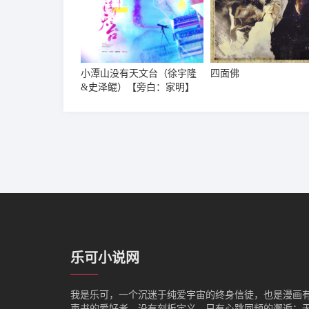
小潭山没有天文台（徐宇隆
四面佛
&史泽鲲）【旁白：家明】
乐可小说网
我是‌乐可，一个沉迷于纯爱宇宙的终身信徒，也是漫画
声书的爱好者。没有刻板定义，只有心跳同频的邂逅：