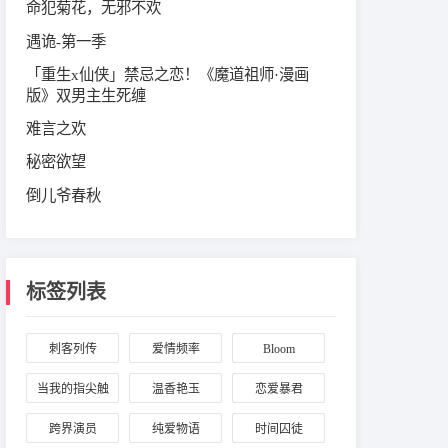
命犯菊花，无邪不欢
遇诡-第一季
「重生x仙侠」禁忌之恋！《魔道祖师·漫画
版》双男主生死缠
难言之欢
秘密欲望
倒儿爷春秋
标签列表
刺客列传
爱情频率
Bloom
当我的指尖触
温香艳玉
恋爱暴君
碰到你的温度
跨界演员
纯爱物语
时间囚徒