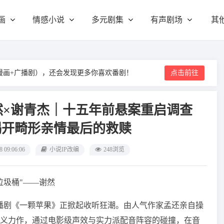
画
情感小说
多元剧集
有声剧场
其
漫画+广播剧），还会发现更多你喜欢番剧！
点击前往
然×谢青杰｜十五年前悬案重启调查
揭开畸形亲情最后的救赎
8 09:06:06
小说IP改编
248浏览
垃圾桶"——谢然
播剧《一颗苹果》正掀起收听狂潮。由人气作家孟还亲自操
义力作，通过电影级声效与实力派配音阵容的碰撞，在音