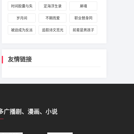
时
时间胶囊与失
定海浮生录
犀魂
忆少女
岁月间
不期而爱
职业替身同
人：周翔与晏
被迫成为反派
追叙诗文觅光
前辈是男孩子
明修
赘婿
年
友情链接
多广播剧、漫画、小说