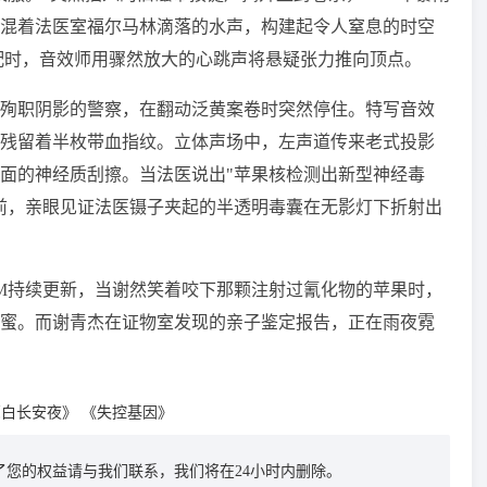
织，混着法医室福尔马林滴落的水声，构建起令人窒息的时空
配时，音效师用骤然放大的心跳声将悬疑张力推向顶点。
殉职阴影的警察，在翻动泛黄案卷时突然停住。特写音效
残留着半枚带血指纹。立体声场中，左声道传来老式投影
面的神经质刮擦。当法医说出"苹果核检测出新型神经毒
前，亲眼见证法医镊子夹起的半透明毒囊在无影灯下折射出
M持续更新，当谢然笑着咬下那颗注射过氰化物的苹果时，
蜜。而谢青杰在证物室发现的亲子鉴定报告，正在雨夜霓
亮白长安夜》
《失控基因》
您的权益请与我们联系，我们将在24小时内删除。