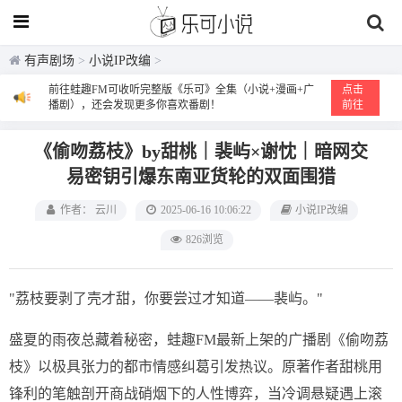
有声剧场
>
小说IP改编
>
前往蛙趣FM可收听完整版《乐可》全集（小说+漫画+广
点击
播剧），还会发现更多你喜欢番剧！
前往
《偷吻荔枝》by甜桃｜裴屿×谢忱｜暗网交
易密钥引爆东南亚货轮的双面围猎
作者： 云川
2025-06-16 10:06:22
小说IP改编
826浏览
"荔枝要剥了壳才甜，你要尝过才知道——裴屿。"
盛夏的雨夜总藏着秘密，蛙趣FM最新上架的广播剧《偷吻荔
枝》以极具张力的都市情感纠葛引发热议。原著作者甜桃用
锋利的笔触剖开商战硝烟下的人性博弈，当冷调悬疑遇上滚