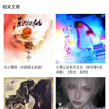
相关文章
点火樱桃（孙路路＆赵毅）
小潭山没有天文台（徐宇隆&史
泽鲲）【旁白：家明】