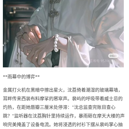
**雨幕中的博弈**
金属打火机在黑暗中擦出星火，沈荔倚着潮湿的玻璃幕墙，
耳畔传来西装布料摩挲的窸窣声。裴屿的呼吸带着威士忌的
灼热，在距她唇瓣三厘米处停滞："沈总监查完账目查心
跳？"监听器在沈荔胸针里持续运作，暴雨砸在摩天大楼的声
响完美掩盖了设备电流。她将浸透的衬衫下摆从裴屿掌心抽