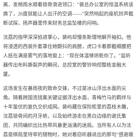
离，发梢雨水顺着锁骨滑进领口："裴总办公室的恒温系统该
换了，26度就能让人出汗的空调——"突然响起的座机铃声截
断试探，扬声器里传来财务总监坠楼的闷响。
沈荔的指甲深深掐进掌心，裴屿却慢条斯理地解开袖扣。他
将浸透的西装外套罩住她颤抖的肩膀，虎口卡着那截细腰把
人抵在满是雾气的落地窗上："现在体温够烘乾你了。"监听
器传出布料撕裂声的瞬间，总控室的警铃响彻整栋金融大
厦。
这场发生在暴雨夜的致命交锋，不过是冰山浮出水面的尖
角。随着跨国洗钱案关键证据浮出水面，青梅竹马的羁绊与
十年蛰伏的复仇交织成网。裴屿藏在保险柜里的荔枝木雕，
沈荔锁骨间的月牙疤，以及始终游走在黑白边缘的谢氏集
团，共同编织出比热带风暴更汹涌的迷局。当所有人以为沈
荔是棋局里待宰的猎物时，她对着窃听器说出的那句"感谢裴