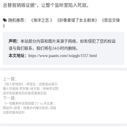
总替我销毁证据"，让整个监听室陷入死寂。
随机推荐：
《海洋之恋 》
《好像拿错了女主剧本》
《禁忌交锋
》
声明：
本站部分内容和图片来源于网络，如有侵犯了您的权益
请与我们联系，我们将在24小时内删除。
本文地址：
https://www.paants.com//xsipgb/1557.html
上一篇：
《他人即地狱》×郑宝拉｜双面追凶者引
爆人性困局 李东植×徐文祖｜伊甸考试院
连环失踪案背后的善恶置换实验
下一篇：
《一觉醒来听说我结婚了》by木瓜黄｜
顾延舟×邵湛｜隐婚合约曝光危机×顶级
法医的致命庇护