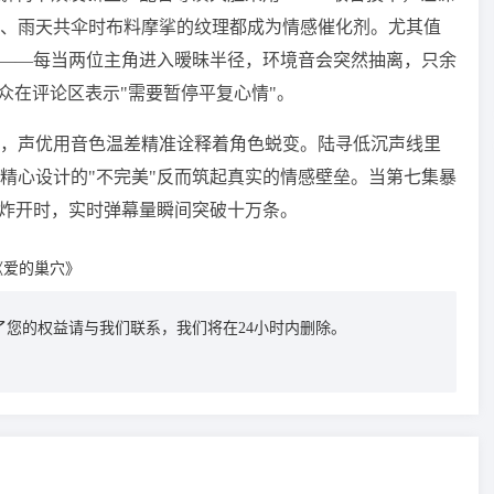
、雨天共伞时布料摩挲的纹理都成为情感催化剂。尤其值
理——每当两位主角进入暧昧半径，环境音会突然抽离，只余
众在评论区表示"需要暂停平复心情"。
，声优用音色温差精准诠释着角色蜕变。陆寻低沉声线里
精心设计的"不完美"反而筑起真实的情感壁垒。当第七集暴
鸣炸开时，实时弹幕量瞬间突破十万条。
《爱的巢穴》
您的权益请与我们联系，我们将在24小时内删除。