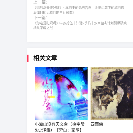
上一篇：
《你的夏天还好吗》× 暴雨中的无声告白｜金爱烂笔下的城市孤
岛如何照见我们的生存镜像？
下一篇：
《你这是犯规啊》by苏拾伍｜江驰×季临｜双面狙击计划引爆破晓
战队荣耀之战
相关文章
小潭山没有天文台（徐宇隆
四面佛
&史泽鲲）【旁白：家明】