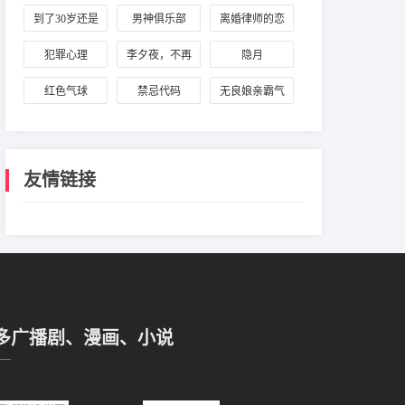
索香航海日志
到了30岁还是
男神俱乐部
离婚律师的恋
处男，似乎会
爱辩护
犯罪心理
李夕夜，不再
隐月
变成魔法师
沉默
红色气球
禁忌代码
无良娘亲霸气
儿
友情链接
多广播剧、漫画、小说