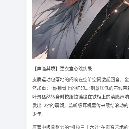
【声临其境】更衣室心跳实录
皮质运动包落地的闷响在空旷空间激起回音，金
然加重："你锁骨上的红印..."刻意压低的声
叶景猛然转身时校服拉链撞在铁柜上的清脆声响
发出"咚"的震颤，监听级耳机里传来喉结滚动
少年。
原著中极具张力的"推拉三十六计"在声音艺术的