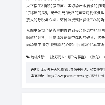
桌下指尖相触的静电声、篮球场汗水滴落的脆响
得称道的是对"安全距离"概念的声音可视化处
放大的呼吸与心跳，这种沉浸式体验让73%的听
从图书馆窗台倒影里的偷瞄到天台夜风中的坦白
暗藏的颤抖，叶景清冷语调中偶现的破音，这些
雨场景中那句"我赌你的心跳和我同频"伴着雷
随机推荐：
《撒野同人：顾飞与蒋丞》
《恃宠》
声明：
本站部分内容和图片来源于网络，如有侵犯了
本文地址：
https://www.paants.com//xsipgb/1536.html