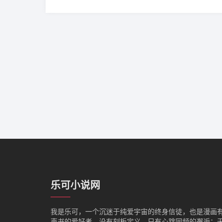
乐可小说网
我是‌乐可，一个沉迷于纯爱宇宙的终身信徒，也是漫画
声书的爱好者。没有刻板定义，只有心跳同频的邂逅：