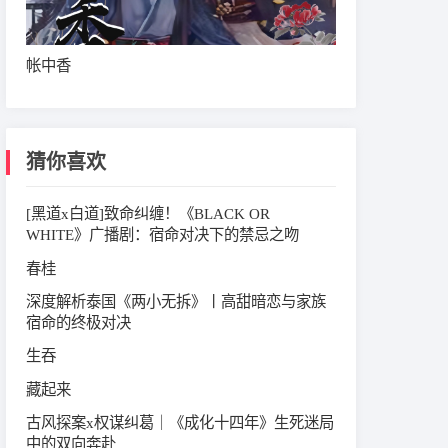
帐中香
猜你喜欢
[黑道x白道]致命纠缠！《BLACK OR
WHITE》广播剧：宿命对决下的禁忌之吻
春桂
深度解析泰国《两小无拆》丨高甜暗恋与家族
宿命的终极对决
生吞
藏起来
古风探案x权谋纠葛｜《成化十四年》生死迷局
中的双向奔赴