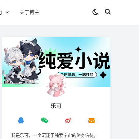
他
关于博主
乐可
我是‌乐可，一个沉迷于纯爱宇宙的终身信徒，