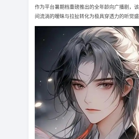
作为平台暑期档重磅推出的全年龄向广播剧，该
间流淌的暧昧与拉扯转化为极具穿透力的听觉盛