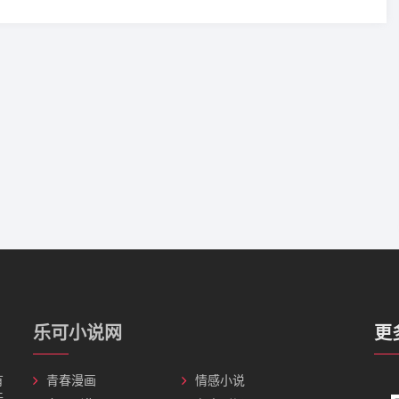
乐可小说网
更
有
青春漫画
情感小说
无