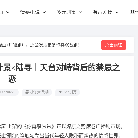
画
情感小说
多元剧集
有声剧场
其
漫画+广播剧），还会发现更多你喜欢番剧！
点击前往
｜叶景×陆寻｜天台对峙背后的禁忌之
恋
1 09:06:29
小说IP改编
365浏览
最新上架的《你再躲试试》正以燎原之势席卷广播剧市场。
过细腻的笔触勾勒出当代年轻人隐秘而炽热的情感世界。