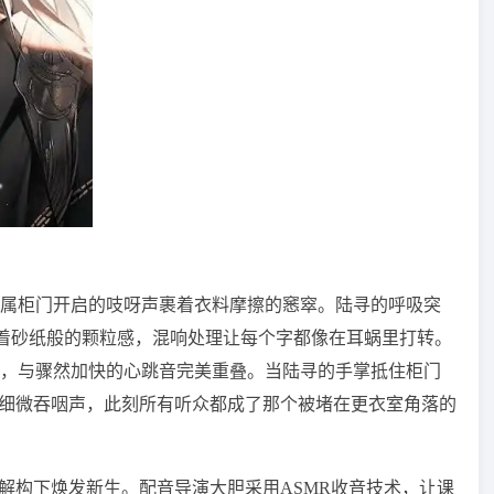
属柜门开启的吱呀声裹着衣料摩擦的窸窣。陆寻的呼吸突
线带着砂纸般的颗粒感，混响处理让每个字都像在耳蜗里打转。
，与骤然加快的心跳音完美重叠。当陆寻的手掌抵住柜门
的细微吞咽声，此刻所有听众都成了那个被堵在更衣室角落的
解构下焕发新生。配音导演大胆采用ASMR收音技术，让课