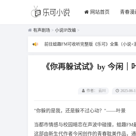
网站首页
青春漫
有声剧场
>
小说IP改编
>
前往蛙趣FM可收听完整版《乐可》全集（小说+
《你再躲试试》by 今闲
作者： 云川
2025-06-1
"你躲的是我，还是躲不过心动？"——叶景
当都市情感与校园暗恋在声波中碰撞，蛙趣FM
这部由新生代作者今闲创作的青春耽美作品，通