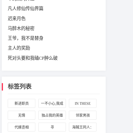
凡人修仙传仙界篇
迟来月色
马醉木的秘密
王爷，我不是替身
主人的奖励
死对头要和我磕CP肿么破
标签列表
新进职员
一不小心,我成
IN THESE
了seventeen的
WORDS
无情
独占我的英雄
邻家男孩
抢手对象
代嫁丞相
寻
海贼王同人：