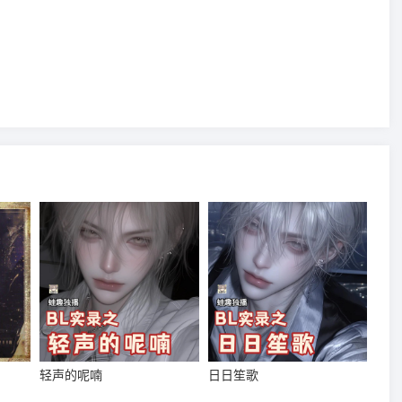
轻声的呢喃
日日笙歌