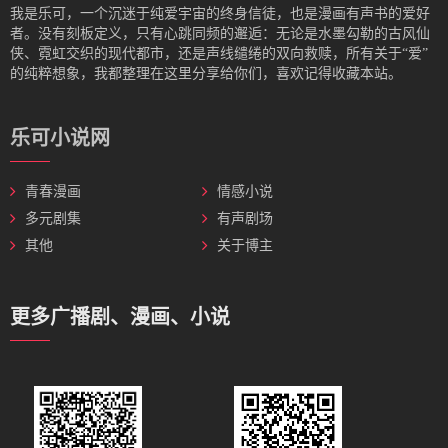
我是‌乐可，一个沉迷于纯爱宇宙的终身信徒，也是漫画有声书的爱好
者。没有刻板定义，只有心跳同频的邂逅：无论是水墨勾勒的古风仙
侠、霓虹交织的现代都市，还是声线缱绻的双向救赎，所有关于“爱”
的纯粹想象，我都整理在这里分享给你们，喜欢记得收藏本站。
乐可小说网
青春漫画
情感小说
多元剧集
有声剧场
其他
关于博主
更多广播剧、漫画、小说