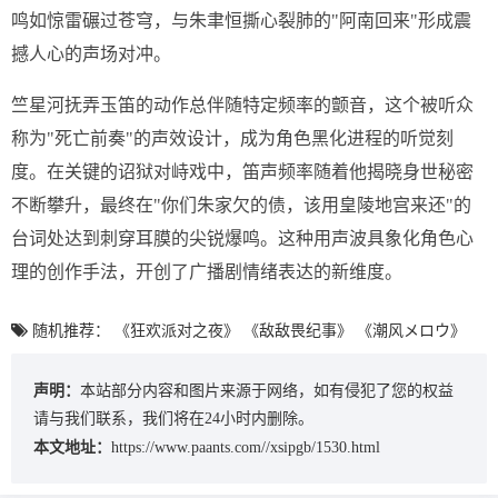
鸣如惊雷碾过苍穹，与朱聿恒撕心裂肺的"阿南回来"形成震
撼人心的声场对冲。
竺星河抚弄玉笛的动作总伴随特定频率的颤音，这个被听众
称为"死亡前奏"的声效设计，成为角色黑化进程的听觉刻
度。在关键的诏狱对峙戏中，笛声频率随着他揭晓身世秘密
不断攀升，最终在"你们朱家欠的债，该用皇陵地宫来还"的
台词处达到刺穿耳膜的尖锐爆鸣。这种用声波具象化角色心
理的创作手法，开创了广播剧情绪表达的新维度。
随机推荐：
《狂欢派对之夜》
《敌敌畏纪事》
《潮风メロウ》
声明：
本站部分内容和图片来源于网络，如有侵犯了您的权益
请与我们联系，我们将在24小时内删除。
本文地址：
https://www.paants.com//xsipgb/1530.html