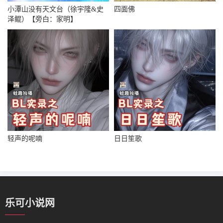
小潭山没有天文台（徐宇隆&史
四面佛
泽鲲）【旁白：家明】
轻声的呢喃
日日笙歌
乐可小说网