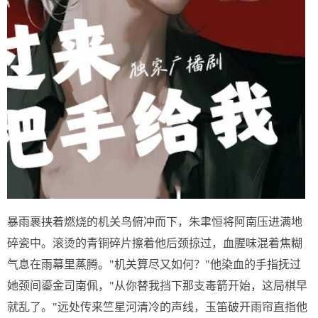
暴雨裹挟着燃烧的机关鸟俯冲而下，朱聿恒将阿南压进满地
碎瓷中。滚烫的青铜碎片擦着他后颈掠过，血腥味混着焦糊
气息在雨幕里蒸腾。"机关算尽又如何？"他染血的手指抚过
她颈间鎏金司南佩，"从你替我挡下那支毒箭开始，这局棋早
就乱了。"远处传来竺星河清冷的声线，玉笛破开雨帘直指他