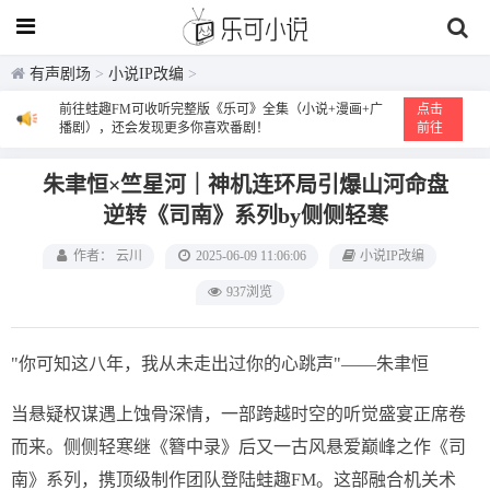
有声剧场
>
小说IP改编
>
前往蛙趣FM可收听完整版《乐可》全集（小说+漫画+广
点击
播剧），还会发现更多你喜欢番剧！
前往
朱聿恒×竺星河｜神机连环局引爆山河命盘
逆转《司南》系列by侧侧轻寒
作者： 云川
2025-06-09 11:06:06
小说IP改编
937浏览
"你可知这八年，我从未走出过你的心跳声"——朱聿恒
当悬疑权谋遇上蚀骨深情，一部跨越时空的听觉盛宴正席卷
而来。侧侧轻寒继《簪中录》后又一古风悬爱巅峰之作《司
南》系列，携顶级制作团队登陆蛙趣FM。这部融合机关术