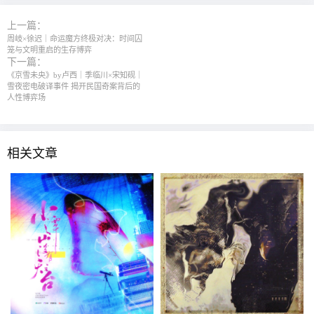
上一篇：
周岐×徐迟｜命运魔方终极对决：时间囚
笼与文明重启的生存博弈
下一篇：
《京雪未央》by卢西｜季临川×宋知砚｜
雪夜密电破译事件 揭开民国奇案背后的
人性博弈场
相关文章