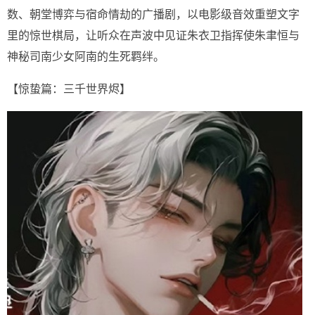
数、朝堂博弈与宿命情劫的广播剧，以电影级音效重塑文字
里的惊世棋局，让听众在声波中见证朱衣卫指挥使朱聿恒与
神秘司南少女阿南的生死羁绊。
【惊蛰篇：三千世界烬】