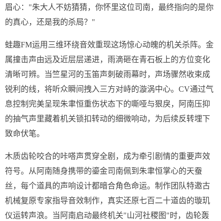
眉心："朱大人不妨猜猜，你怀里这位司南，最终指向的是你
的真心，还是我的杀局？"
蛙趣FM运用三维环绕音效重现这场惊心动魄的机关杀阵。金
属撞击声由远及近层层递进，雨滴砸在青石板上的方位变化
清晰可辨。当竺星河的玉笛声刺破雨幕时，声场骤然收束成
锐利的线，将听众瞬间拽入三方对峙的漩涡中心。CV通过气
息控制完美呈现朱聿恒重伤状态下的嘶哑与狠戾，阿南压抑
的抽气声里藏着机关锁扣转动的细微响动，为后续反转埋下
致命伏笔。
木质齿轮咬合的咔嗒声贯穿全剧，成为牵引剧情的重要声效
符号。从阿南随身携带的鎏金司南佩到朱聿恒掌心的天蚕
丝，每个道具的声响设计都暗合角色命运。制作团队特邀古
机械复原专家指导音效制作，真实还原七百二十道齿的璇玑
仪运转声浪。当阿南启动最终机关"山河社稷图"时，齿轮轰