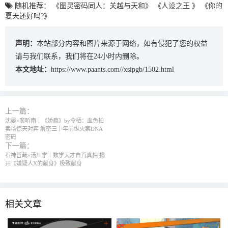
随机推荐：
《图灵密码同人：关越与天和》
《人设之王 》
《你的
夏天还好吗?》
声明：
本站部分内容和图片来源于网络，如有侵犯了您的权益
请与我们联系，我们将在24小时内删除。
本文地址：
https://www.paants.com//xsipgb/1502.html
上一篇：
沈晏×裴听南｜《娇瘾》by令栖：血色拍
卖场惊天对弈 解密三十年前纵火案DNA
密码
下一篇：
石神哲哉×汤川学｜数学天才自首真相 揭
开《嫌疑人X的献身》极致献身
相关文章