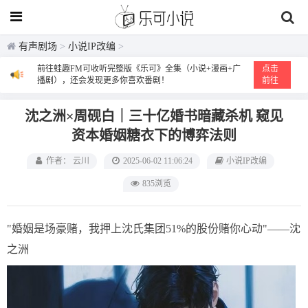
有声剧场
>
小说IP改编
>
前往蛙趣FM可收听完整版《乐可》全集（小说+漫画+广
点击
播剧），还会发现更多你喜欢番剧！
前往
沈之洲×周砚白｜三十亿婚书暗藏杀机 窥见
资本婚姻糖衣下的博弈法则
作者： 云川
2025-06-02 11:06:24
小说IP改编
835浏览
"婚姻是场豪赌，我押上沈氏集团51%的股份赌你心动"——沈
之洲