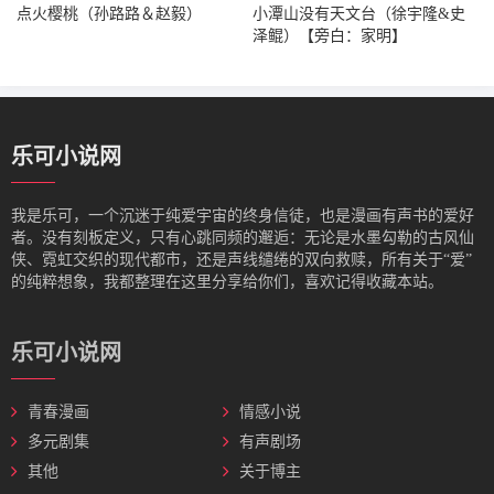
点火樱桃（孙路路＆赵毅）
小潭山没有天文台（徐宇隆&史
泽鲲）【旁白：家明】
乐可小说网
我是‌乐可，一个沉迷于纯爱宇宙的终身信徒，也是漫画有声书的爱好
者。没有刻板定义，只有心跳同频的邂逅：无论是水墨勾勒的古风仙
侠、霓虹交织的现代都市，还是声线缱绻的双向救赎，所有关于“爱”
的纯粹想象，我都整理在这里分享给你们，喜欢记得收藏本站。
乐可小说网
青春漫画
情感小说
多元剧集
有声剧场
其他
关于博主