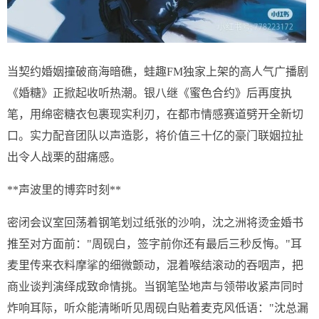
当契约婚姻撞破商海暗礁，蛙趣FM独家上架的高人气广播剧
《婚糖》正掀起收听热潮。银八继《蜜色合约》后再度执
笔，用绵密糖衣包裹现实利刃，在都市情感赛道劈开全新切
口。实力配音团队以声造影，将价值三十亿的豪门联姻拉扯
出令人战栗的甜痛感。
**声波里的博弈时刻**
密闭会议室回荡着钢笔划过纸张的沙响，沈之洲将烫金婚书
推至对方面前："周砚白，签字前你还有最后三秒反悔。"耳
麦里传来衣料摩挲的细微颤动，混着喉结滚动的吞咽声，把
商业谈判演绎成致命情挑。当钢笔坠地声与领带收紧声同时
炸响耳际，听众能清晰听见周砚白贴着麦克风低语："沈总漏