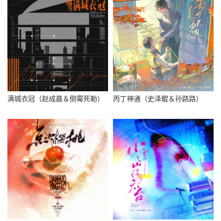
满城衣冠（赵成晨＆倒霉死勒）
丙丁神通（史泽鲲＆孙路路）