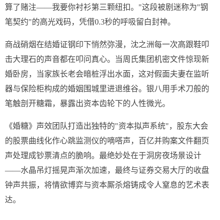
算了赌注——我要你衬衫第三颗纽扣。"这段被剧迷称为"钢
笔契约"的高光戏码，凭借0.3秒的呼吸留白封神。
商战硝烟在结婚证钢印下悄然弥漫，沈之洲每一次高跟鞋叩
击大理石的声音都在叩问真心。当周氏集团机密文件惊现新
婚卧房，当家族长老会暗桩浮出水面，这对假面夫妻在监听
器与保险柜构成的婚姻围城里进退维谷。银八用手术刀般的
笔触剖开糖霜，暴露出资本齿轮下的人性微光。
《婚糖》声效团队打造出独特的"资本拟声系统"，股东大会
的股票曲线化作心跳监测仪的嘀嗒声，百亿并购案文件翻页
声处理成钞票清点的脆响。最绝妙处在于洞房夜场景设计
——水晶吊灯摇晃声渐次加速，最终与证券交易大厅的收盘
钟声共振，将情欲博弈与资本厮杀熔铸成令人窒息的艺术表
达。