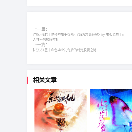
上一篇：
江砚×沈昭｜诡楼密码争夺战×《前方高能预警》by 玉兔捣药｜×
人性善恶极限拉扯
下一篇：
陆沉×江昼｜血色毕业礼背后的时光胶囊之谜
相关文章