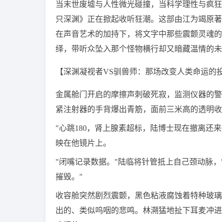
当末世废墟与人性微光碰撞，当科学理性与疯狂
只深渊》正在掀起收听狂潮。这部由江为竭原著
在声音艺术的加持下，将文字中那些震颤灵魂的
绎，带听众坠入那个怪物横行却又暗藏温情的未
【深渊凝视者VS驯兽师：那场改变人类命运的
金属舱门开启的摩擦声刺破死寂，监测仪器的警
紧注射器的手背爆出青筋，面前三米高的透明收
"心跳180，肾上腺素超标，陆博士现在撤离还
映在他镜片上。
"闭嘴记录数据。"陆临将针管抵上自己颈动脉
摧毁。"
收容舱突然剧烈震颤，黑色粘液腐蚀着特种玻璃
出的、类似呜咽的悲鸣。林溯猛地扯下耳麦冲进