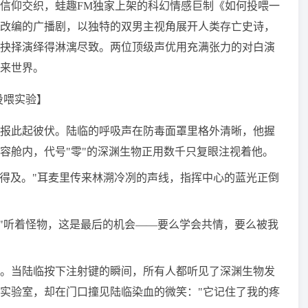
信仰交织，蛙趣FM独家上架的科幻情感巨制《如何投喂一
改编的广播剧，以独特的双男主视角展开人类存亡史诗，
抉择演绎得淋漓尽致。两位顶级声优用充满张力的对白演
来世界。
投喂实验】
报此起彼伏。陆临的呼吸声在防毒面罩里格外清晰，他握
容舱内，代号"零"的深渊生物正用数千只复眼注视着他。
来得及。"耳麦里传来林溯冷冽的声线，指挥中心的蓝光正倒
，"听着怪物，这是最后的机会——要么学会共情，要么被我
。当陆临按下注射键的瞬间，所有人都听见了深渊生物发
实验室，却在门口撞见陆临染血的微笑："它记住了我的疼