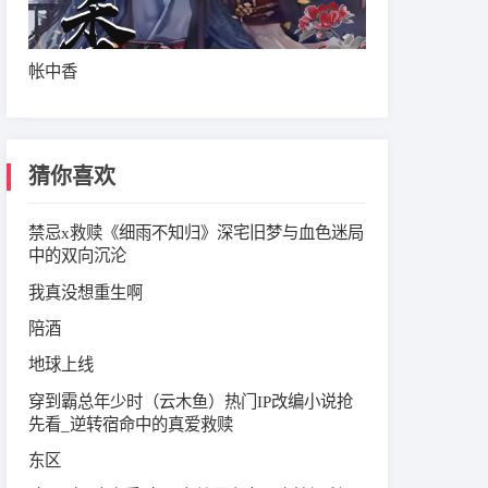
帐中香
猜你喜欢
禁忌x救赎《细雨不知归》深宅旧梦与血色迷局
中的双向沉沦
我真没想重生啊
陪酒
地球上线
穿到霸总年少时（云木鱼）‌热门IP改编小说抢
先看‌_逆转宿命中的真爱救赎
东区