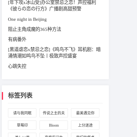
[年下攻x冰山受]办公室禁忌之恋！声控福利
《彼らの恋の行方》广播剧高甜预警
One night in Beijing
阻止主角成魔的365种方法
有病番外
[黑道虐恋x禁忌之恋]《鸣鸟不飞》耳机剧：暗
涌情潮如鸣鸟不坠丨极致声控盛宴
心跳失控
标签列表
请与我同眠
传说之主的夫
最美遇见你
人
草莓印
Bloom
上分迷途