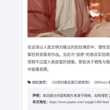
在这场以人类文明为赌注的危险博弈中，理性至
掣肘到背靠背作战。当名为"驯养"的禁忌实验
怪物不过是人类欲望的镜像。那些关于牺牲与救
中振聋发聩。
随机推荐：
《分到对象后我只想退货》
《HIStor
声明：
本站部分内容和图片来源于网络，如有侵犯了
本文地址：
https://www.paants.com//xsipgb/1469.html