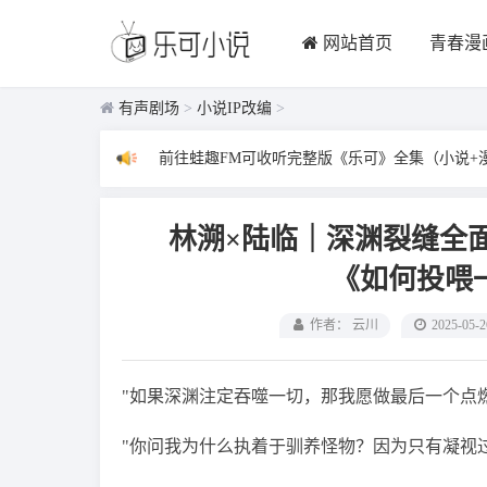
网站首页
青春漫
有声剧场
>
小说IP改编
>
前往蛙趣FM可收听完整版《乐可》全集（小说+
林溯×陆临｜深渊裂缝全
《如何投喂
作者： 云川
2025-05-2
"如果深渊注定吞噬一切，那我愿做最后一个点
"你问我为什么执着于驯养怪物？因为只有凝视