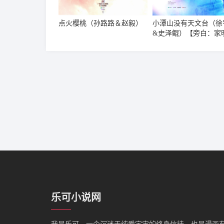
点火樱桃（孙路路＆赵毅）
小潭山没有天文台（徐
&史泽鲲）【旁白：家
乐可小说网