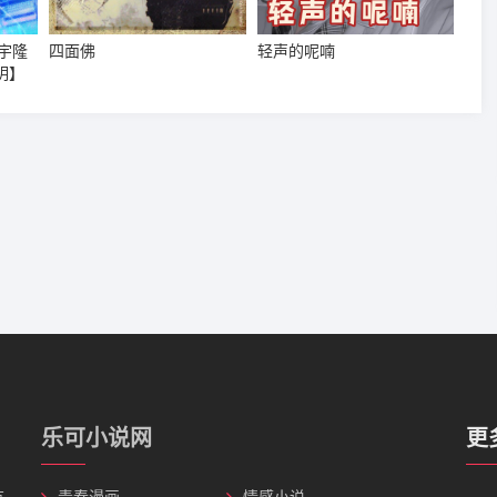
宇隆
四面佛
轻声的呢喃
明】
乐可小说网
更