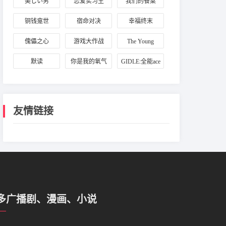
美しい男
恋爱实习生
我们的餐桌
铜钱龛世
宿命对决
幸福终末
傀儡之心
游戏大作战
The Young
Protectors
默读
你是我的氧气
GIDLE:全能ace
友情链接
多广播剧、漫画、小说