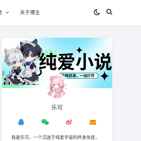
他
关于博主
乐可
我是‌乐可，一个沉迷于纯爱宇宙的终身信徒，