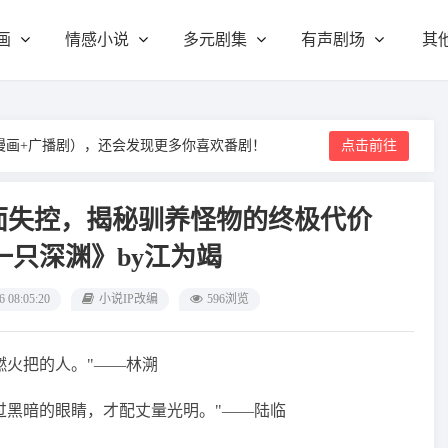
画
情感小说
多元剧集
有声剧场
其
漫画+广播剧），还会发现更多你喜欢番剧！
点击前往
面失控，揭秘驯养怪物的终极代价
一只深渊》by江为竭
6 08:05:20
小说IP改编
596浏览
燃火把的人。"——林溯
过黑暗的眼睛，才配丈量光明。"——陆临