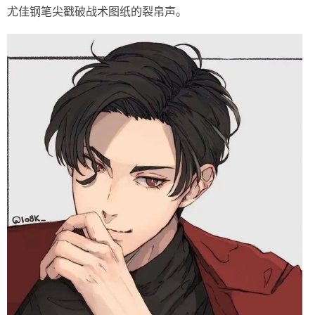
尤佳钢笔尖戳破战术图纸的裂帛声。