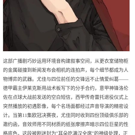
这部广播剧巧妙运用环境音构建叙事空间，从更衣室储物柜
的金属碰撞到新闻发布会相机的连拍声，每个细节都成为人
物博弈的武器。尤佳与四位前任的交锋远不止情爱纠葛——
德甲霸主伊莱克斯用战术板写下的分手合约，意甲神锋洛伦
佐在点球大战前发送的空白短信，西甲传奇雷托退役仪式上
突然播放的初遇影像，每个名场面都经过声音导演的精密设
计。当第11集欧冠决赛夜，尤佳同时收到四份顶级俱乐部的
邀约函，音效师用不同材质的纸张摩擦声暗示四位巨星的性
格底色，这段被剧迷封为"耳朵吃满汉全席"的神级处理，正