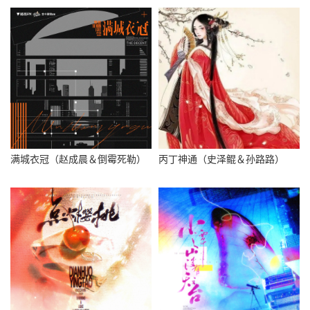
满城衣冠（赵成晨＆倒霉死勒）
丙丁神通（史泽鲲＆孙路路）