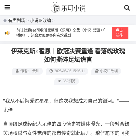
有声剧场
>
小说IP改编
>
前往蛙趣FM可收听完整版《乐可》全集（小说+漫画+广
点击
播剧），还会发现更多你喜欢番剧！
前往
伊莱克斯×霍恩｜欧冠决赛重逢 看落魄玫瑰
如何撕碎足坛谎言
作者： 云川
2025-05-05 15:05:11
小说IP改编
362浏览
"我从不后悔爱过星星，但这次我想成为自己的银河。"——
尤佳
当顶级足球经纪人尤佳的四段情史被媒体曝光，一段融合绿
茵场权谋与女性觉醒的都市传奇就此展开。琅俨笔下的《我