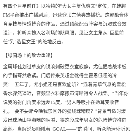
有四个巨星前任》以独特的"大女主复仇爽文"定位，在蛙趣
FM平台推出广播剧后，迅速登顶言情类热播榜。这部融合体
育竞技与情感博弈的作品，通过顶级配音阵容与沉浸式音效
设计，将听众拽入名利场的飓风眼，见证女主角从"巨星前
任"到"造星女王"的绝地反击。
【绿茵场上的致命重逢】
金属球鞋划过草皮的锐响刺破更衣室寂静，尤佳握着战术板
的手指蓦然收紧。门后传来英超金靴得主霍恩低哑的冷
笑："五年了，尤小姐还是喜欢偷听？"混着青草气息的雪松
香水骤然逼近，音频里衣料摩擦声清晰得令人战栗。"当年你
说我的射门角度永远差15度，"男人呼吸扑在她耳麦收音
孔，"要不要赌今晚我禁区外的弧线球精度？"背景音适时爆
发出球场山呼海啸的呐喊，将这段成年男女的危险博弈推向
高潮。当解说员嘶吼着"GOAL——"的瞬间，听众能清晰听见