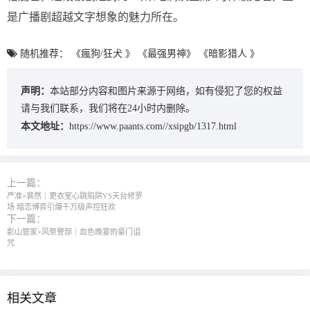
是广播剧超越文字想象的魅力所在。
随机推荐：
《瘋狗/狂犬 》
《最强男神》
《暗影猎人 》
声明：
本站部分内容和图片来源于网络，如有侵犯了您的权益
请与我们联系，我们将在24小时内删除。
本文地址：
https://www.paants.com//xsipgb/1317.html
上一篇：
严准×裴然｜更衣室心跳陷阱VS天台修罗
场 暗恋博弈引爆千万级声控狂欢
下一篇：
影山管家×风祭警部｜血色晚宴的豪门诅
咒
相关文章