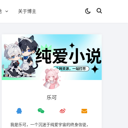
他
关于博主
乐可
我是‌乐可，一个沉迷于纯爱宇宙的终身信徒，