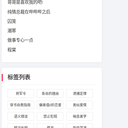
哥哥是喜欢我的吧!
纯情总裁在哔哔哔之后
囚笼
潮寒
做事专心一点
程棠
标签列表
将军令
各自的理由
诱捕定律
穿书自救指南·
偏差值0的恋爱
类似爱情
逆向标记
方程式
语义错误
禁止犯规
喘息美学