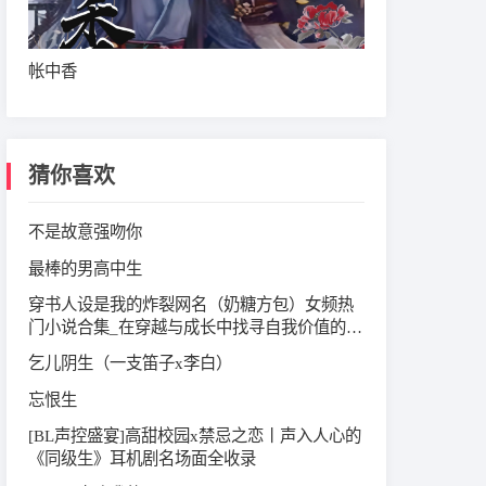
帐中香
猜你喜欢
不是故意强吻你
最棒的男高中生
穿书人设是我的炸裂网名（奶糖方包）‌女频热
门小说合集‌_在穿越与成长中找寻自我价值的奇
妙旅程
乞儿阴生（一支笛子x李白）
忘恨生
[BL声控盛宴]高甜校园x禁忌之恋丨声入人心的
《同级生》耳机剧名场面全收录