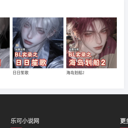
日日笙歌
海岛划船2
乐可小说网
更