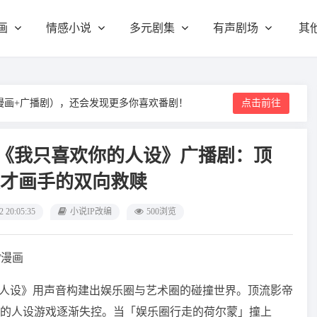
画
情感小说
多元剧集
有声剧场
其
漫画+广播剧），还会发现更多你喜欢番剧！
点击前往
丨《我只喜欢你的人设》广播剧：顶
才画手的双向救赎
2 20:05:35
小说IP改编
500浏览
漫/漫画
的人设》用声音构建出娱乐圈与艺术圈的碰撞世界。顶流影帝
的人设游戏逐渐失控。当「娱乐圈行走的荷尔蒙」撞上