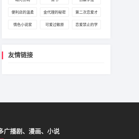
暗河长明
情书
伪装学渣
便利店的温柔
金代理的秘密
第二次恋爱才
店长事件簿
完美
情色小说家
可爱过敏原
恋爱禁止的学
院法则
友情链接
多广播剧、漫画、小说