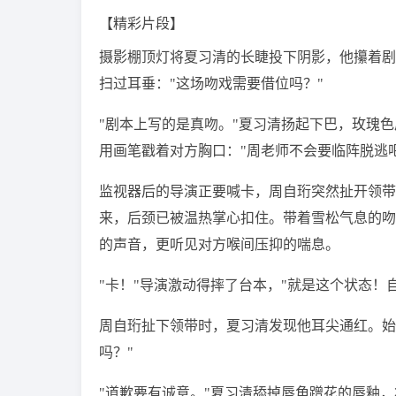
【精彩片段】
摄影棚顶灯将夏习清的长睫投下阴影，他攥着剧
扫过耳垂："这场吻戏需要借位吗？"
"剧本上写的是真吻。"夏习清扬起下巴，玫瑰
用画笔戳着对方胸口："周老师不会要临阵脱逃吧
监视器后的导演正要喊卡，周自珩突然扯开领带
来，后颈已被温热掌心扣住。带着雪松气息的吻
的声音，更听见对方喉间压抑的喘息。
"卡！"导演激动得摔了台本，"就是这个状态！
周自珩扯下领带时，夏习清发现他耳尖通红。始
吗？"
"道歉要有诚意。"夏习清舔掉唇角蹭花的唇釉，