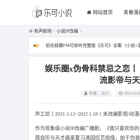
网站首页
青春漫
有声剧场
>
小说IP改编
>
前往蛙趣FM可收听完整版《乐可》全集（小说+
娱乐圈x伪骨科禁忌之恋
流影帝与天
作者： 云川
2025-05-0
声工坊丨2021.3.12~2022.1.18丨未改编影视/动
作为现象级小说IP改编广播剧，《我只喜欢你
周自珩与天才画家夏习清因综艺结缘，始于伪装