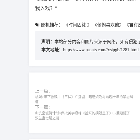
我入戏？"
随机推荐：
《时间囚徒 》
《偷偷喜欢他》
《君有
声明：
本站部分内容和图片来源于网络，如有侵犯了
本文地址：
https://www.paants.com//xsipgb/1281.html
上一篇：
悬疑x年下救赎｜《三伏》广播剧：暗巷炽吻与跨越十年的禁忌纠
缠
下一篇：
血洗皇城倒计时×疯批美学巅峰《捡来的病娇皇子》by蒹葭妮子
双生蛊觉醒之谜