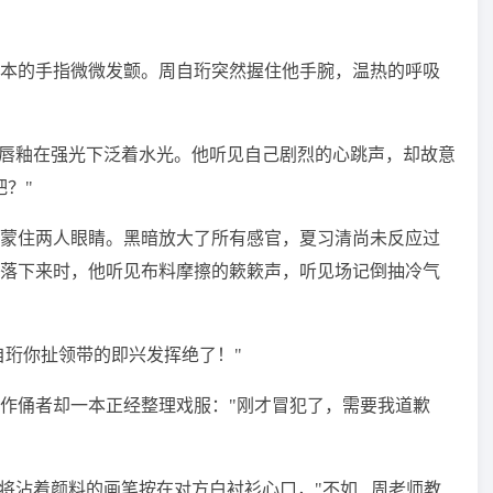
本的手指微微发颤。周自珩突然握住他手腕，温热的呼吸
色唇釉在强光下泛着水光。他听见自己剧烈的心跳声，却故意
？"
蒙住两人眼睛。黑暗放大了所有感官，夏习清尚未反应过
落下来时，他听见布料摩擦的簌簌声，听见场记倒抽冷气
自珩你扯领带的即兴发挥绝了！"
作俑者却一本正经整理戏服："刚才冒犯了，需要我道歉
将沾着颜料的画笔按在对方白衬衫心口，"不如...周老师教