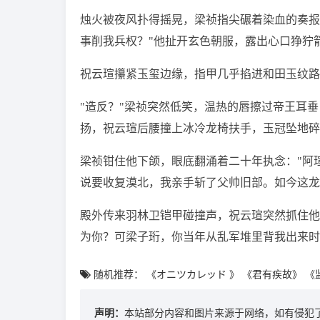
烛火被夜风扑得摇晃，梁祯指尖碾着染血的奏报
事削我兵权？"他扯开玄色朝服，露出心口狰狞
祝云瑄攥紧玉玺边缘，指甲几乎掐进和田玉纹路
"造反？"梁祯突然低笑，温热的唇擦过帝王耳垂
扬，祝云瑄后腰撞上冰冷龙椅扶手，玉冠坠地碎
梁祯钳住他下颌，眼底翻涌着二十年执念："阿
说要收复漠北，我亲手斩了父帅旧部。如今这龙
殿外传来羽林卫铠甲碰撞声，祝云瑄突然抓住他
为你？可梁子珩，你当年从乱军堆里背我出来时
随机推荐：
《オニツカレッド 》
《君有疾故》
《
声明：
本站部分内容和图片来源于网络，如有侵犯了