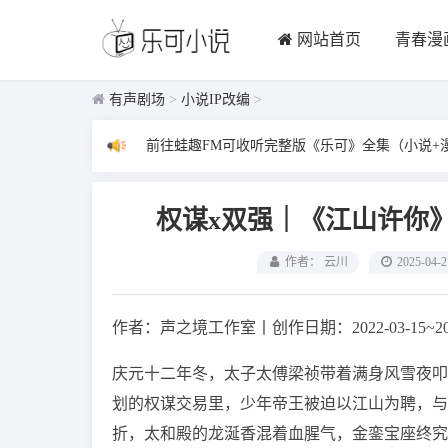
网站首页
青春漫
有声剧场
>
小说IP改编
>
前往蛙趣FM可收听完整版《乐可》全集（小说+
权谋x双强｜《江山许你
作者： 云川
2025-04-2
作者：声之境工作室丨创作日期：2022-03-15~20
庆元十二年冬，太子太傅梁祯带着满身风雪夜叩
划的权谋交易里，少年帝王被迫以江山为聘，与
折，太和殿的龙涎香混着血腥气，金銮宝座终究