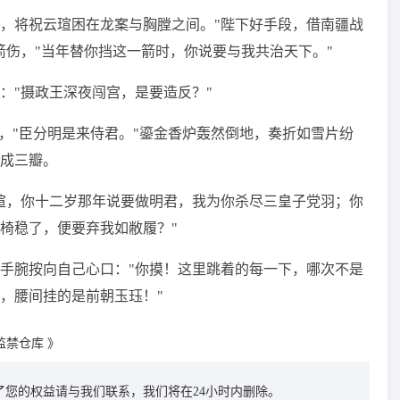
，将祝云瑄困在龙案与胸膛之间。"陛下好手段，借南疆战
箭伤，"当年替你挡这一箭时，你说要与我共治天下。"
："摄政王深夜闯宫，是要造反？"
，"臣分明是来侍君。"鎏金香炉轰然倒地，奏折如雪片纷
成三瓣。
瑄，你十二岁那年说要做明君，我为你杀尽三皇子党羽；你
椅稳了，便要弃我如敝履？"
手腕按向自己心口："你摸！这里跳着的每一下，哪次不是
，腰间挂的是前朝玉珏！"
监禁仓库 》
您的权益请与我们联系，我们将在24小时内删除。