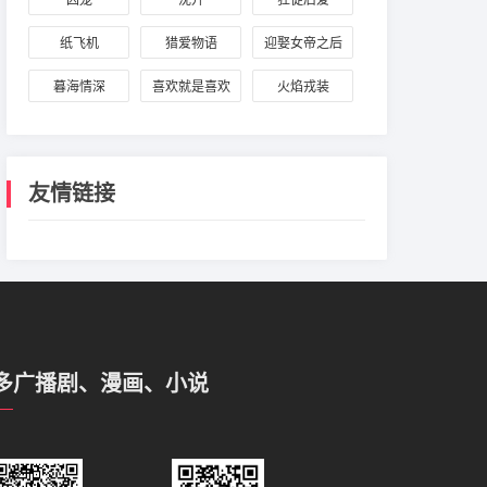
囚笼
沈升
狂徒后爱
青裴
纸飞机
猎爱物语
迎娶女帝之后
暮海情深
喜欢就是喜欢
火焰戎装
友情链接
多广播剧、漫画、小说