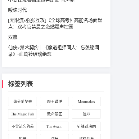
暧昧时代
[无限流x强强互攻]《全球高考》高能名场面盘
点：双考官禁忌之恋燃爆声控圈
双赢
仙侠x禁术契约｜《魔道祖师同人：忘羡秘闻
录》-血鸢铃缠魂绝恋
标签列表
缘分随梦来
魔王谋逆
Mooncakes
The Magic Fish
致命禁区
是非
不曾遗忘的暮
The Avant-
针锋对决同
色
Guards
人：原炀与顾