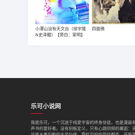
小潭山没有天文台（徐宇隆
四面佛
&史泽鲲）【旁白：家明】
乐可小说网
我是‌乐可，一个沉迷于纯爱宇宙的终身信徒，也是漫画
声书的爱好者。没有刻板定义，只有心跳同频的邂逅：
论是水墨勾勒的古风仙侠、霓虹交织的现代都市，还是