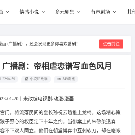
画
情感小说
多元剧集
有声剧场
其
漫画+广播剧），还会发现更多你喜欢番剧！
点击前往
》广播剧：帝相虐恋谱写血色风月
1 22:04:59
小说IP改编
549浏览
23-01-20丨未改编电视剧/动漫/漫画
宫门，将流落民间的皇长孙祝云瑄推上龙椅。这场精心策
狼子野心的权臣定下十年之约。当御案上的朱砂染透奏
容不下双人同立。他们在朝堂博弈中互刺软刀，却在幔帐