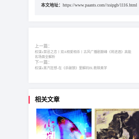
本文地址：
https://www.paants.com//xsipgb/1116.html
上一篇：
权谋x禁忌之恋丨双A相爱相杀丨古风广播剧巅峰《将进酒》高能
名场面全解析
下一篇：
权谋x蒸汽狂想-在《杀破狼》里解码BL救赎美学
相关文章