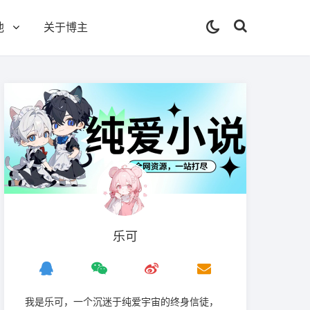
他
关于博主
乐可
我是‌乐可，一个沉迷于纯爱宇宙的终身信徒，