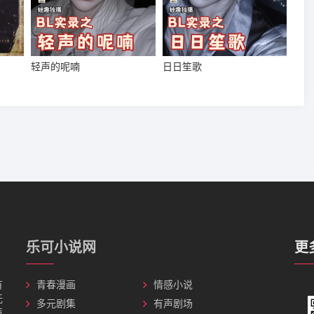
轻声的呢喃
日日笙歌
乐可小说网
更
有
青春漫画
情感小说
无
多元剧集
有声剧场
声