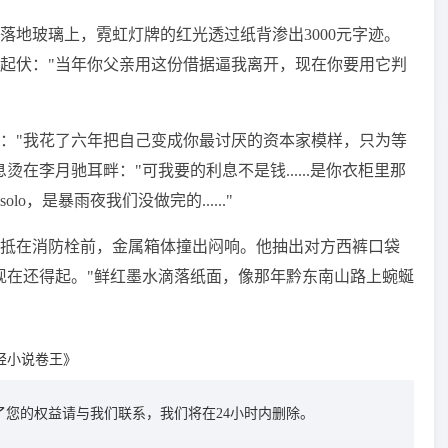
落地玻璃上，霓虹灯牌的红光透过纸背渗出3000元字迹。
起伏："当年你父亲用这份借据逼我离开，现在你要用它判
："我花了六年把自己变成你最讨厌的资本家模样，只为等
在李月驰耳畔："可我要的利息不是钱......是你衣柜里那
，是暴雨夜我们没做完的......"
抵在消防栓前，金属箱体撞出闷响。他抽出对方西裤口袋
现在还得起。"鲜红墨水滴落纸面，像那年黔东南山路上蜿蜒
轻小说卷王》
您的权益请与我们联系，我们将在24小时内删除。