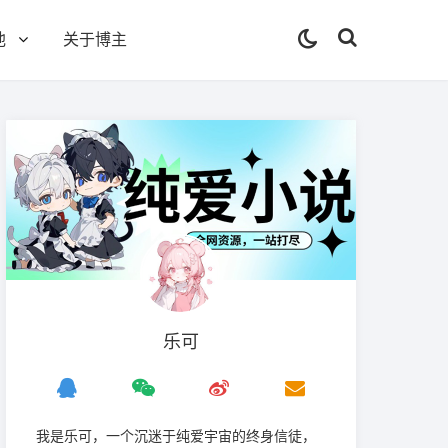
他
关于博主
乐可
我是‌乐可，一个沉迷于纯爱宇宙的终身信徒，