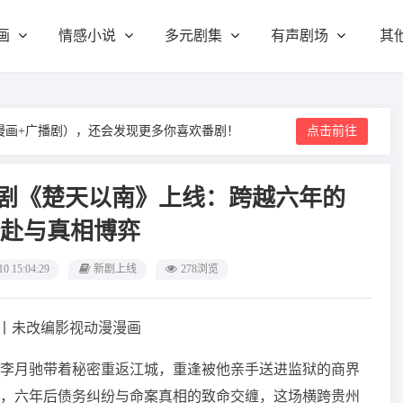
画
情感小说
多元剧集
有声剧场
其
漫画+广播剧），还会发现更多你喜欢番剧！
点击前往
机剧《楚天以南》上线：跨越六年的
赴与真相博弈
10 15:04:29
新剧上线
278浏览
1-20丨未改编影视动漫漫画
李月驰带着秘密重返江城，重逢被他亲手送进监狱的商界
，六年后债务纠纷与命案真相的致命交缠，这场横跨贵州