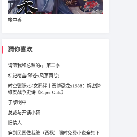
帐中香
猜你喜欢
请嗑我和总监的cp-第二季
标记覆盖(擎苍x风萧萧兮)
时空裂隙x少女羁绊丨赛博恐龙x1988：解密跨
维度战争史诗《Paper Girls》
于黎明中
总裁与开锁小哥
旧情人
穿到民国做裁缝（西枫）限时免费小说全集下