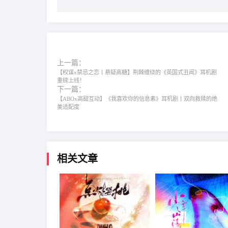
上一篇：
【权谋x禁忌之恋丨悬疑高糖】荆棘缠绕的《英国式丑闻》耳机剧
重磅上线！
下一篇：
【ABOx高甜互动】《我喜欢你的信息素》耳机剧丨双向救赎的绝
美适配度
相关文章