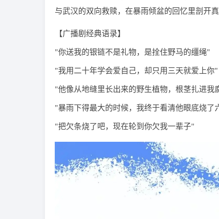
与武汉的双向救赎，在暴雨倾盆的回忆里剖开真
【广播剧经典语录】
"你送我的银链不是礼物，是拴住野马的缰绳"
"我用二十年学会爱自己，却只用三天就爱上你"
"他像从地缝里长出来的野生植物，根茎扎进我
"暴雨下得最大的时候，我终于看清他眼底烧了
"把欠条烧了吧，现在轮到你欠我一辈子"