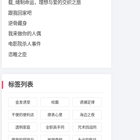
载‌_缝制命运，理想与爱的交织之旅
跟我回家吧
逆骨藏身
我来做你的人偶
电影院杀人事件
恣睢之臣
标签列表
金发诱受
校霸
诱捕定律
不便的便利店
撩表心意
海边之夜
透明家庭
全职高手同
咒术回战同
人：叶蓝荣耀
人：五伏禁忌