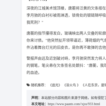
深夜的江城美术馆顶楼，唐蘅将泛黄的欠条按在
李月驰的白衬衫被雨淋透，锁骨处的银链随呼吸
我死刑？"
唐蘅的指节攥得发白，玻璃映出两人交叠的轮廓
你来讨债。"他突然扯开领带逼近，薄荷烟的气息烫
件沾着舞台灯光的旧皮衣，是你再不敢弹的吉他solo
警报声由远及近划破对峙，李月驰突然发力将人
的钢笔，笔尖悬在欠条签名处颤抖："唐蘅，我
的血迹。
随机推荐：
《追光》
《浴火鸟 》
《人在东京，是
声明：
本站部分内容和图片来源于网络，如有侵犯了
本文地址：
https://www.paants.com//xjsx/933.html