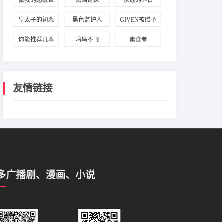
做我的超级巨
民国奇探
永远的昨日
纪
领域
星
皇太子的初恋
黑色监护人
GIVEN被赠予
的未来
你能推荐几本
鸣鸟不飞
素食者
好看的韩国爱
情小说吗?
友情链接
多广播剧、漫画、小说