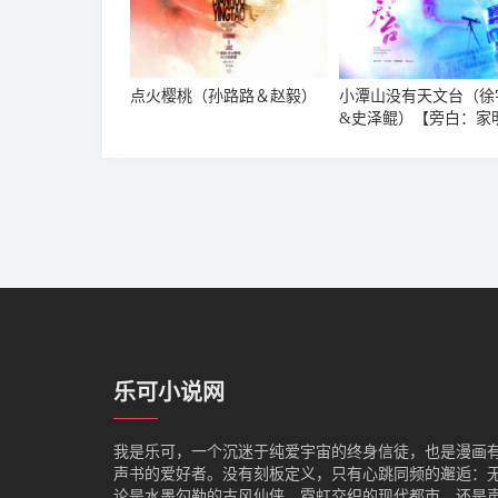
点火樱桃（孙路路＆赵毅）
小潭山没有天文台（徐
&史泽鲲）【旁白：家
乐可小说网
我是‌乐可，一个沉迷于纯爱宇宙的终身信徒，也是漫画
声书的爱好者。没有刻板定义，只有心跳同频的邂逅：
论是水墨勾勒的古风仙侠、霓虹交织的现代都市，还是