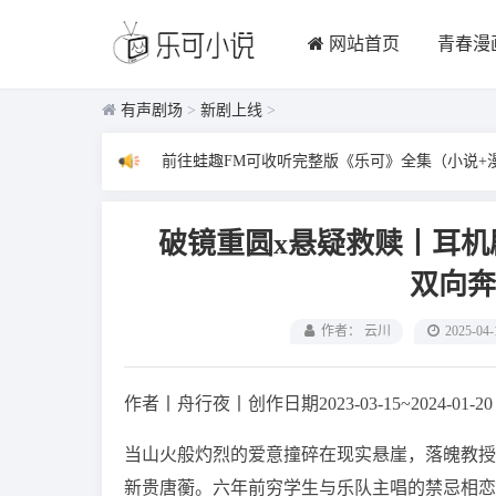
网站首页
青春漫
有声剧场
>
新剧上线
>
前往蛙趣FM可收听完整版《乐可》全集（小说+
破镜重圆x悬疑救赎丨耳
双向奔
作者： 云川
2025-04-
作者丨舟行夜丨创作日期2023-03-15~2024-0
当山火般灼烈的爱意撞碎在现实悬崖，落魄教授
新贵唐蘅。六年前穷学生与乐队主唱的禁忌相恋