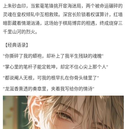
上朱砂血印，当紫毫笔锋挑开宦海迷局，两个被命运碾碎的
灵魂在皇权倾轧中互相救赎。深宫长阶锁着权谋算计，红墙
暗影藏着情潮汹涌，这场始于棋局博弈的相遇，终成烧穿三
千里山河的烈火。
【经典语录】
"你撕碎了我的蟒袍，却补上了我半生残缺的魂魄"
"掌心里的笔杆子能定乾坤，却定不住心尖上那个人"
"都说阉人无根，可我的根早扎在你骨头缝里了"
"龙涎香熏透的奏章里，夹着我写给你的情诗"