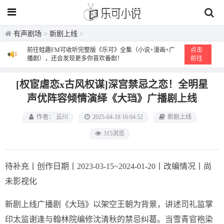
有声剧场
>
新剧上线
>
前往蛙趣FM可收听完整版《乐可》全集（小说+漫画+广
点击
播剧），还会发现更多你喜欢番剧！
前往
[权宦虐恋x古风权谋]深宫禁忌之恋！全明星
声优阵容倾情演绎《大珰》广播剧上线
作者： 云川
2025-04-18 16:04:52
新剧上线
315浏览
待补充丨创作日期丨2023-03-15~2024-01-20丨改编情况丨尚
未影视化
新剧上线广播剧《大珰》以架空王朝为背景，讲述司礼监掌
印太监谢逢与翰林院编修沈清秋的禁忌纠葛。当雪青官袍染