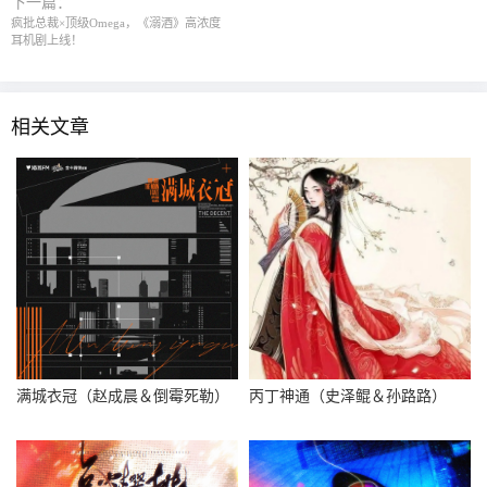
下一篇：
疯批总裁×顶级Omega，《溺酒》高浓度
耳机剧上线！
相关文章
满城衣冠（赵成晨＆倒霉死勒）
丙丁神通（史泽鲲＆孙路路）