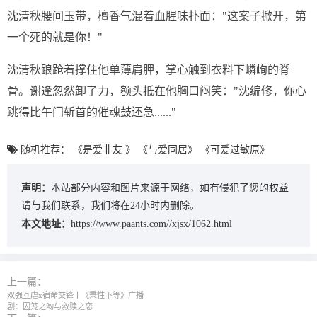
沈清秋腰间玉带，檀香气混着血腥味扑面："这案子掀开，第
一个死的就是你！"
沈清秋踉跄着撑住他单薄肩胛，掌心触到衣料下嶙峋的脊
骨。谢逢忽然卸了力，额头抵在他胸口闷笑："沈编修，你心
跳得比午门斩首的催魂鼓还急......"
随机推荐：
《是爱非友 》
《与爱同居》
《可爱过敏原》
声明：
本站部分内容和图片来源于网络，如有侵犯了您的权益
请与我们联系，我们将在24小时内删除。
本文地址：
https://www.paants.com//xjsx/1062.html
上一篇：
双强互虐x宿命交锋丨《秉性下等》广播
剧：囚笼之吻与救赎之恋