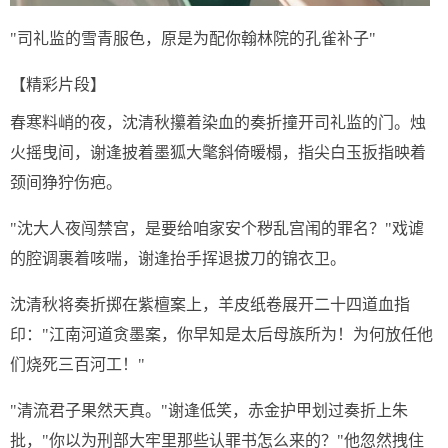
"司礼监的雪青服色，原是为配你翰林院的孔雀补子"
【精彩片段】
春寒料峭的夜，沈清秋攥着染血的奏折撞开司礼监的门。烛
火摇曳间，谢逢披着墨狐大氅斜倚暖榻，指尖白玉扳指映着
颈间狰狞伤疤。
"沈大人夜闯禁宫，是要给咱家安个秽乱宫闱的罪名？"戏谑
的腔调裹着咳喘，谢逢抬手挥退拔刀的锦衣卫。
沈清秋将奏折掷在紫檀案上，羊皮纸卷展开二十四道血指
印："江南河道贪墨案，你早知是太后母族所为！为何放任他
们烧死三百河工！"
"清流君子果然天真。"谢逢低笑，赤金护甲划过奏折上朱
批，"你以为刑部大牢里那些认罪书怎么来的？"他忽然拽住