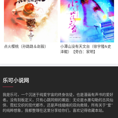
点火樱桃（孙路路＆赵毅）
小潭山没有天文台（徐宇隆&史
泽鲲）【旁白：家明】
乐可小说网
我是‌乐可，一个沉迷于纯爱宇宙的终身信徒，也是漫画有声书的爱好
者。没有刻板定义，只有心跳同频的邂逅：无论是水墨勾勒的古风仙
侠、霓虹交织的现代都市，还是声线缱绻的双向救赎，所有关于“爱”
的纯粹想象，我都整理在这里分享给你们，喜欢记得收藏本站。