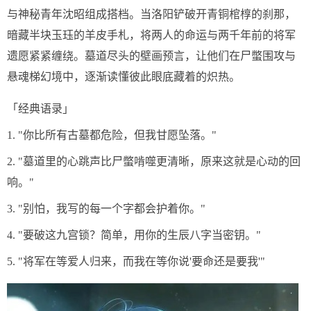
与神秘青年沈昭组成搭档。当洛阳铲破开青铜棺椁的刹那，
暗藏半块玉珏的羊皮手札，将两人的命运与两千年前的将军
遗愿紧紧缠绕。墓道尽头的壁画预言，让他们在尸蟞围攻与
悬魂梯幻境中，逐渐读懂彼此眼底藏着的炽热。
「经典语录」
1. "你比所有古墓都危险，但我甘愿坠落。"
2. "墓道里的心跳声比尸蟞啃噬更清晰，原来这就是心动的回
响。"
3. "别怕，我写的每一个字都会护着你。"
4. "要破这九宫锁？简单，用你的生辰八字当密钥。"
5. "将军在等爱人归来，而我在等你说'要命还是要我'"