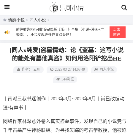
情感小说
>
同人小说
>
前往蛙趣FM可收听完整版《乐可》全集（小说+漫画+广
点击
播剧），还会发现更多你喜欢番剧！
前往
[同人x纯爱]盗墓情劫：论《盗墓：这写小说
的能处有墓他真盗》如何用洛阳铲挖出HE
作者： 云川
2025-03-27 14:03:49
同人小说
544浏览
丨南派三叔书迷创作丨2023年3月~2023年8月丨尚已改编动
漫/有声书丨
网络作家林深意外卷入真实盗墓事件，发现自己的小说竟与
千年古墓产生神秘联结。为寻找失踪的考古学教授，他被迫