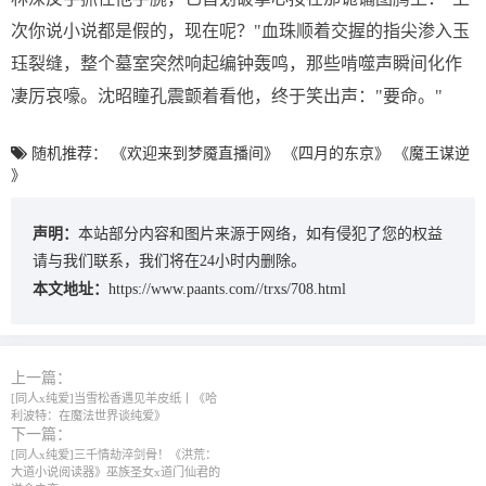
次你说小说都是假的，现在呢？"血珠顺着交握的指尖渗入玉
珏裂缝，整个墓室突然响起编钟轰鸣，那些啃噬声瞬间化作
凄厉哀嚎。沈昭瞳孔震颤着看他，终于笑出声："要命。"
随机推荐：
《欢迎来到梦魇直播间》
《四月的东京》
《魔王谋逆
》
声明：
本站部分内容和图片来源于网络，如有侵犯了您的权益
请与我们联系，我们将在24小时内删除。
本文地址：
https://www.paants.com//trxs/708.html
上一篇：
[同人x纯爱]当雪松香遇见羊皮纸丨《哈
利波特：在魔法世界谈纯爱》
下一篇：
[同人x纯爱]三千情劫淬剑骨！《洪荒：
大道小说阅读器》巫族圣女x道门仙君的