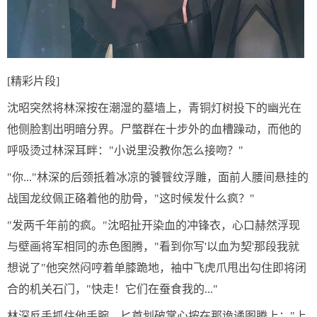
[精彩片段]
沈昭突然将林深按在潮湿的墓墙上，青铜灯树投下的幽光在
他侧脸割出明暗分界。尸蟞群在十步外的血槽躁动，而他的
呼吸烫过林深耳畔："小说里没教你怎么接吻？"
"你..."林深的后颈抵着冰凉的饕餮纹浮雕，面前人腰间悬挂的
战国龙纹佩正硌着他的肋骨，"这时候发什么疯？"
"发两千年前的疯。"沈昭扯开染血的冲锋衣，心口赫然浮现
与壁画将军相同的赤色图腾，"看到你写'以血为契'那段我就
想说了"他突然闷哼着单膝跪地，袖中飞虎爪甩出勾住即将闭
合的机关石门，"快走！它们在蚕食我的..."
林深反手抓住他手腕，匕首划破掌心按在那诡谲图腾上："上