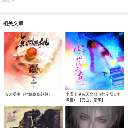
逆命之恋
相关文章
点火樱桃（孙路路＆赵毅）
小潭山没有天文台（徐宇隆&史
泽鲲）【旁白：家明】