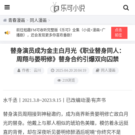
青春漫画
>
同人漫画
>
前往蛙趣FM可收听完整版《乐可》全集（小说+漫画+广
点击
播剧），还会发现更多你喜欢番剧！
前往
替身演员成为金主白月光《职业替身同人：
周翔与晏明修》替身合约引爆双向囚禁
作者： 云川
2025-04-20 20:04:19
同人漫画
219浏览
水千丞丨2021.3.8~2023.9.15丨已改编动漫/有声书
替身演员周翔接到神秘邀约，成为商界新贵晏明修亡故白月
光的替身。他戴上与那人相似的琥珀色美瞳，模仿着永远挺
直的背脊，却在深夜听见晏明修醉酒后呢喃"你终究不是