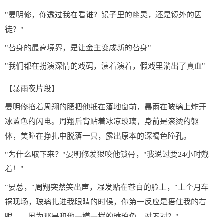
"晏明修，你透过我在看谁？镜子里的幽灵，还是镜外的囚
徒？"
"替身的最高境界，是让金主变成新的替身"
"我们都在扮演深情的戏码，演着演着，假戏里淌出了真血"
【暴雨夜片段】
晏明修掐着周翔的腰把他抵在落地窗前，暴雨在玻璃上炸开
冰蓝色的闪电。周翔后背贴着冰凉玻璃，身前是滚烫的躯
体，美瞳在挣扎中脱落一只，露出原本的深褐色瞳孔。
"为什么取下来？"晏明修发狠咬他锁骨，"我说过要24小时戴
着！"
"晏总，"周翔突然笑出声，湿发贴在苍白的脸上，"上个月车
祸现场，玻璃扎进我眼睛的时候，你第一反应是捂住我的右
眼——因为那是和他一模一样的琥珀色，对不对？"