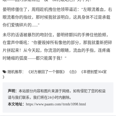
晏明修僵住了，周翔趁机拽住他领带逼近："左眼流着血，右
眼流着你的指纹，那时候我就该明白，这具身体不过是承载
你们爱情碎片的......"
未尽的话语被暴烈的吻封住，晏明修颤抖的手捧住他脸颊，
在雷声中嘶吼："你要毁掉所有像他的部分，那我就重新把碎
片拼起来！从今天起，你流泪的眼睛，流血的手指，连疼痛
时蜷缩的弧度——都只能属于我！"
随机推荐：
《对方撤回了一个御医》
《白》
《丰德别墅304室
》
声明：
本站部分内容和图片来源于网络，如有侵犯了您的权益
请与我们联系，我们将在24小时内删除。
本文地址：
https://www.paants.com//trmh/1098.html