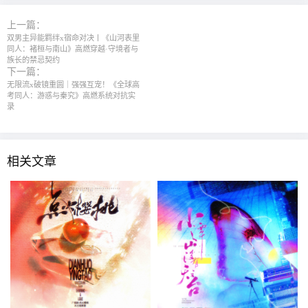
上一篇：
双男主异能羁绊x宿命对决丨《山河表里
同人：褚桓与南山》高燃穿越·守境者与
族长的禁忌契约
下一篇：
无限流x破镜重圆｜强强互宠！《全球高
考同人：游惑与秦究》高燃系统对抗实
录
相关文章