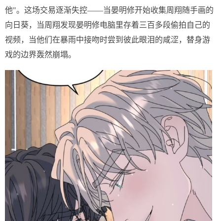
他"。这场交易逐渐失控——当晏明修开始收集周翔随手画的
向日葵，当周翔发现晏明修电脑里存着三百多段偷拍自己的
视频，当他们在暴雨中接吻时尝到彼此眼泪的咸涩，替身游
戏的边界轰然崩塌。