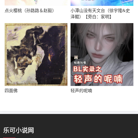
点火樱桃（孙路路＆赵毅）
小潭山没有天文台（徐宇隆&史
泽鲲）【旁白：家明】
四面佛
轻声的呢喃
乐可小说网