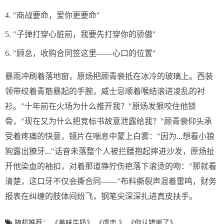
4. "商战要命，爱你更要命"
5. "子弹打穿心脏前，我要先打穿你的骄傲"
6. "顾总，收购合同签这里——心口的位置"
暴雨冲刷着落地窗，原炀把顾青裴抵在冰冷的玻璃上。西装
领带绞着青筋暴起的手腕，威士忌顺着喉结滚进凌乱的衬
衫。"十年前在火场为什么推开我？"原炀发狠咬住他锁
骨，"现在又为什么把竞标书故意泄露给我？"顾青裴仰头承
受着疼痛的快意，镜片在喘息中蒙上白雾："因为...想看小狼
狗露出獠牙..."话音未落整个人被拦腰抱起摔进沙发，原炀扯
开他染血的袖扣，对着那道狰狞伤疤落下滚烫的吻："那就看
清楚，这口牙不仅会撕合同——"布料撕裂声混着雷鸣，财务
报表在纠缠的肢体间纷飞，钢笔尖深深扎进真皮扶手。
随机推荐：
《美味牛奶》
《虐恋 》
《你认错崽了》