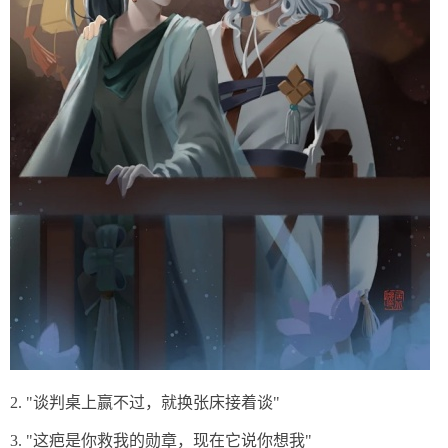
2. "谈判桌上赢不过，就换张床接着谈"
3. "这疤是你救我的勋章，现在它说你想我"