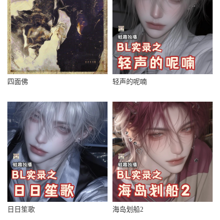
四面佛
轻声的呢喃
日日笙歌
海岛划船2