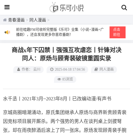
青春漫画
>
同人漫画
>
前往蛙趣FM可收听完整版《乐可》全集（小说+漫画+广
点击
播剧），还会发现更多你喜欢番剧！
前往
商战x年下囚禁丨强强互攻虐恋丨针锋对决
同人：原炀与顾青裴破镜重圆实录
作者： 云川
2025-04-18 17:04:56
同人漫画
85浏览
水千丞丨2021年3月~2023年8月丨已改编动漫/有声书
京城商圈暗潮涌动，原氏集团继承人原炀与商界新贵顾青裴
因竞标项目展开厮杀。两个强势的男人在谈判桌上剑拔弩
张，却在雨夜醉酒后滚上了同一张床。原炀发现顾青裴手腕