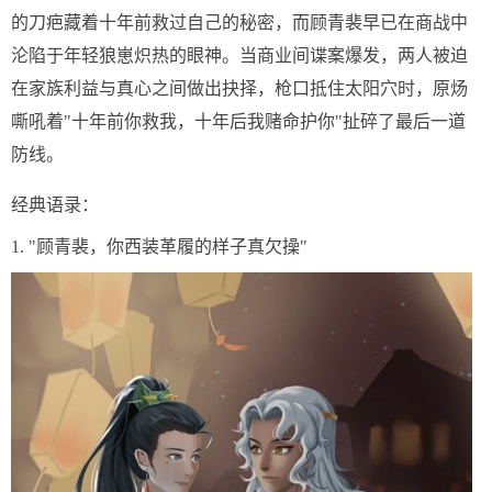
的刀疤藏着十年前救过自己的秘密，而顾青裴早已在商战中
沦陷于年轻狼崽炽热的眼神。当商业间谍案爆发，两人被迫
在家族利益与真心之间做出抉择，枪口抵住太阳穴时，原炀
嘶吼着"十年前你救我，十年后我赌命护你"扯碎了最后一道
防线。
经典语录：
1. "顾青裴，你西装革履的样子真欠操"