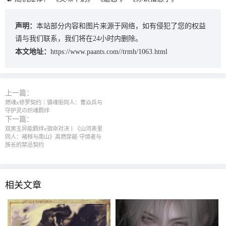
声明：
本站部分内容和图片来源于网络，如有侵犯了您的权益
请与我们联系，我们将在24小时内删除。
本文地址：
https://www.paants.com//trmh/1063.html
上一篇：
燃魂x修罗契约｜镇魂街同人：曹焱兵与
守护灵の炽魂羁绊
下一篇：
双男主异能羁绊x宿命对决丨《山河表里
同人：褚桓与南山》高燃穿越·守境者与
族长的禁忌契约
相关文章