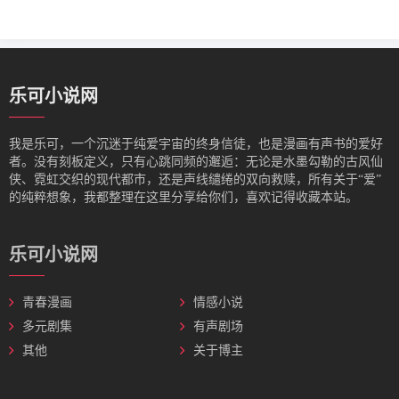
乐可小说网
我是‌乐可，一个沉迷于纯爱宇宙的终身信徒，也是漫画有声书的爱好
者。没有刻板定义，只有心跳同频的邂逅：无论是水墨勾勒的古风仙
侠、霓虹交织的现代都市，还是声线缱绻的双向救赎，所有关于“爱”
的纯粹想象，我都整理在这里分享给你们，喜欢记得收藏本站。
乐可小说网
青春漫画
情感小说
多元剧集
有声剧场
其他
关于博主