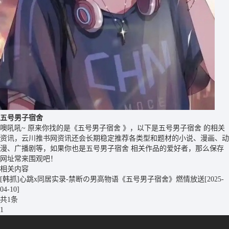
五号男子宿舍
噢吼吼~ 原来你找的是《五号男子宿舍 》，以下是五号男子宿舍 的相关
资讯，云川推书网资讯还会长期稳定推荐各类型和题材的小说、漫画、动
漫、广播剧等，如果你也是五号男子宿舍 相关作品的爱好者，那么保存
网址常来围观吧！
相关内容
[韩抓]心跳x同居实录-禁断の男高物语《五号男子宿舍》燃情放送
[2025-
04-10]
共1条
1