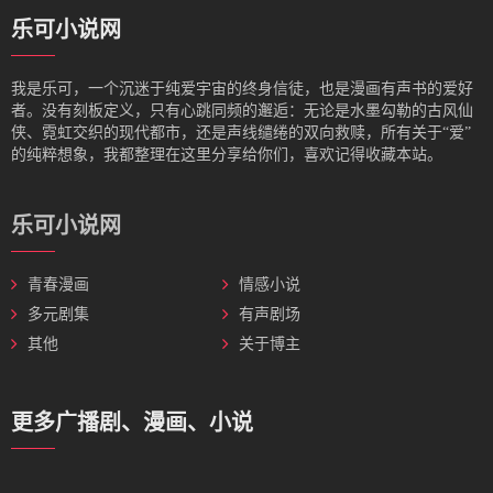
乐可小说网
我是‌乐可，一个沉迷于纯爱宇宙的终身信徒，也是漫画有声书的爱好
者。没有刻板定义，只有心跳同频的邂逅：无论是水墨勾勒的古风仙
侠、霓虹交织的现代都市，还是声线缱绻的双向救赎，所有关于“爱”
的纯粹想象，我都整理在这里分享给你们，喜欢记得收藏本站。
乐可小说网
青春漫画
情感小说
多元剧集
有声剧场
其他
关于博主
更多广播剧、漫画、小说