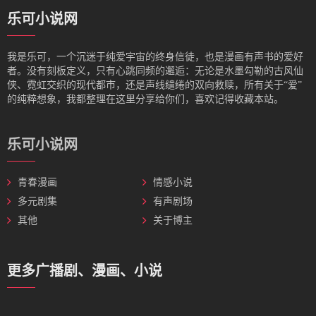
乐可小说网
我是‌乐可，一个沉迷于纯爱宇宙的终身信徒，也是漫画有声书的爱好
者。没有刻板定义，只有心跳同频的邂逅：无论是水墨勾勒的古风仙
侠、霓虹交织的现代都市，还是声线缱绻的双向救赎，所有关于“爱”
的纯粹想象，我都整理在这里分享给你们，喜欢记得收藏本站。
乐可小说网
青春漫画
情感小说
多元剧集
有声剧场
其他
关于博主
更多广播剧、漫画、小说