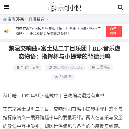
青春漫画
>
日漫精选
>
前往蛙趣FM可收听完整版《乐可》全集（小说+漫画+广
点击
播剧），还会发现更多你喜欢番剧！
前往
禁忌交响曲×富士见二丁目乐团｜BL×音乐虐
恋物语：指挥棒与小提琴的背德共鸣
作者： 云川
2025-05-17 13:05:12
日漫精选
514浏览
秋月皓丨1992年5月~连载中丨已改编动漫或有声书
在东京富士见町二丁目，交响乐团首席小提琴手守村悠季与
指挥家崎义一展开跨越十年的爱恨羁绊。两人在音乐与欲望
的漩涡中互相吸引，却因世俗偏见与各自的心魔反复纠缠。