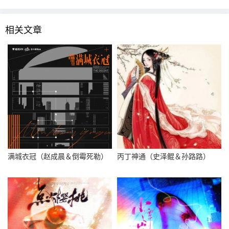
相关文章
满城衣冠（赵成晨＆倒霉死勒）
丙丁神通（史泽鲲＆孙路路）