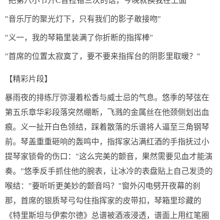
"把第八小节升C音拉错三次的话，今晚就换我在上面"
"音乐厅的聚光灯下，只有我们的影子敢接吻"
"义一，我的琴箱里装满了你折断的指挥棒"
"首席的位置太寂寞了，要不要来指挥台的阴影里取暖？"
【精彩片段】
暴雨夜的排练厅弥漫着松香与威士忌的气息。悠季的琴弦在
第五乐章华彩段落突然绷断，飞溅的金属丝在他颈侧划出血
痕。义一扯开白色领结，踩着散落的乐谱将人逼至三角钢琴
前。琴盖重重砸响的轰鸣中，指挥家沾满红酒的手指抚过小
提琴家锁骨的伤口："这么完美的颤音，果然需要见血才能演
奏。"悠季反手抓住他的腕表，让冰冷的表盘贴上自己发烫的
喉结："要听听更美妙的颤音吗？"窗外闪电劈开夜幕的刹
那，首席的银质琴弓勾住指挥家的皮带扣，琴箱里珍藏的
《特里斯坦与伊索尔德》总谱被酒液浸透，谱面上用红笔圈