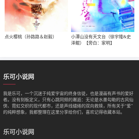
点火樱桃（孙路路＆赵毅）
小潭山没有天文台（徐宇隆&史
泽鲲）【旁白：家明】
乐可小说网
我是‌乐可，一个沉迷于纯爱宇宙的终身信徒，也是漫画有声书的爱好
者。没有刻板定义，只有心跳同频的邂逅：无论是水墨勾勒的古风仙
侠、霓虹交织的现代都市，还是声线缱绻的双向救赎，所有关于“爱”
的纯粹想象，我都整理在这里分享给你们，喜欢记得收藏本站。
乐可小说网