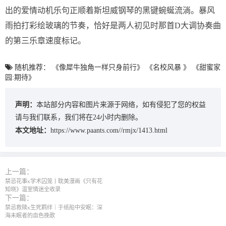
出的爱情动机乐句正顺着斯坦威钢琴的黑键蜿蜒流淌。暴风
雨拍打彩绘玻璃的节奏，恰好是两人初见时那首D大调协奏曲
的第三乐章速度标记。
随机推荐：
《像犀牛独角一样只身前行》
《名校风暴 》
《甜蜜家
园:期待》
声明：
本站部分内容和图片来源于网络，如有侵犯了您的权益
请与我们联系，我们将在24小时内删除。
本文地址：
https://www.paants.com//rmjx/1413.html
上一篇：
禁忌花事x学术囚笼丨耽美漫画《只有花
知晓》温室情迷全收录
下一篇：
禁忌救赎x生死羁绊｜于纸船中安眠：深
海未眠者的血色挽歌