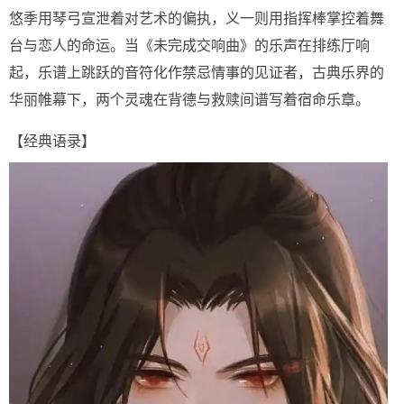
悠季用琴弓宣泄着对艺术的偏执，义一则用指挥棒掌控着舞
台与恋人的命运。当《未完成交响曲》的乐声在排练厅响
起，乐谱上跳跃的音符化作禁忌情事的见证者，古典乐界的
华丽帷幕下，两个灵魂在背德与救赎间谱写着宿命乐章。
【经典语录】