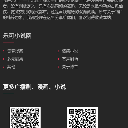
我是‌乐可，一个沉迷于纯爱宇宙的终身信徒，也是漫画有声书的爱好
者。没有刻板定义，只有心跳同频的邂逅：无论是水墨勾勒的古风仙
侠、霓虹交织的现代都市，还是声线缱绻的双向救赎，所有关于“爱”
的纯粹想象，我都整理在这里分享给你们，喜欢记得收藏本站。
乐可小说网
青春漫画
情感小说
多元剧集
有声剧场
其他
关于博主
更多广播剧、漫画、小说