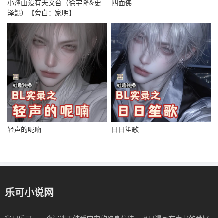
小潭山没有天文台（徐宇隆&史
四面佛
泽鲲）【旁白：家明】
轻声的呢喃
日日笙歌
乐可小说网