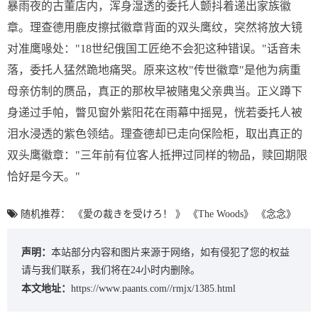
暴雨夜的古董店内，浑身湿透的委托人颤抖着递出家族徽
章。理查德用鹿皮擦拭徽章背面的双头鹰纹，突然将放大镜
对准鹰喙处："18世纪俄国工匠绝不会犯这种错误。"话音未
落，委托人猛然跪地痛哭。原来这枚"传世徽章"是他为病重
母亲仿制的赝品，真正的那枚早被赌鬼父亲典当。正义蹲下
身递过手帕，瞥见窗外紫阳花在雨幕中摇晃，恍若委托人被
泪水浸透的紫色领结。理查德却已走向保险柜，取出真正的
双头鹰徽章："三年前有位客人抵押过同样的物品，赎回期限
恰好是今天。"
随机推荐：
《愛の裁きを受けろ！ 》
《The Woods》
《念念》
声明：
本站部分内容和图片来源于网络，如有侵犯了您的权益
请与我们联系，我们将在24小时内删除。
本文地址：
https://www.paants.com//rmjx/1385.html