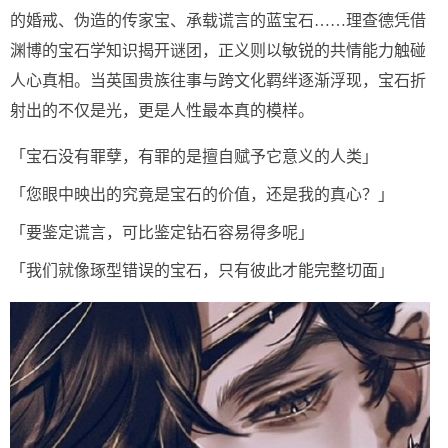
的婚戒、伪造的传家宝、承载谎言的蓝宝石……理查德凭借
渊博的宝石学知识揭开谜团，正义则以敏锐的共情能力触碰
人心真相。当英国贵族往事与跨文化羁绊逐渐浮现，宝石折
射出的不仅是光，更是人性最本真的模样。
「宝石没有罪孽，有罪的是擅自赋予它意义的人类」
「您眼中映出的究竟是宝石的价值，还是我的真心？」
「要鉴定谎言，可比鉴定钻石容易得多呢」
「我们就像琢型错误的宝石，只有彼此才能完整切面」