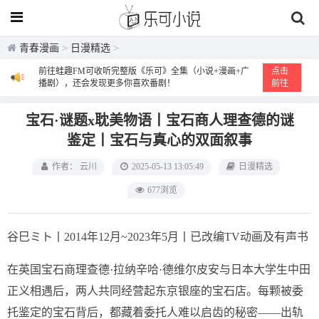
青春漫画
>
日漫精选
>
前往蛙趣FM可收听完整版《乐可》全集（小说+漫画+广
点击
播剧），还会发现更多你喜欢番剧！
前往
宝石·谜题x耽美物语丨宝石商人理查德的谜
鉴定丨宝石与真心的双面叙事
作者： 云川
2025-05-13 13:05:49
日漫精选
677浏览
谷巳ミト丨2014年12月~2023年5月丨已改编TV动画及有声书
在英国宝石商理查德·拉纳辛哈·德维尔皮安与日本大学生中田
正义相遇后，两人共同经营起东京银座的宝石店。每颗被委
托鉴定的宝石背后，都藏着委托人难以启齿的秘密——出轨