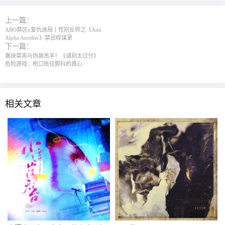
上一篇：
ABO禁区x复仇迷局丨性别反转之《Anti
Alpha Another》禁忌权谋录
下一篇：
暴戾禁脔与伪装羔羊！《请别太过分》
危险游戏：枪口抵住颤抖的真心
相关文章