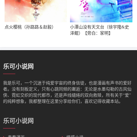
点火樱桃（孙路路＆赵毅）
小潭山没有天文台（徐宇隆&史
泽鲲）【旁白：家明】
乐可小说网
我是‌乐可，一个沉迷于纯爱宇宙的终身信徒，也是漫画有声书的爱好
者。没有刻板定义，只有心跳同频的邂逅：无论是水墨勾勒的古风仙
侠、霓虹交织的现代都市，还是声线缱绻的双向救赎，所有关于“爱”
的纯粹想象，我都整理在这里分享给你们，喜欢记得收藏本站。
乐可小说网