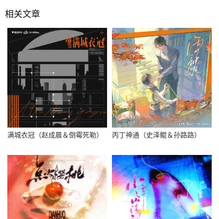
相关文章
满城衣冠（赵成晨＆倒霉死勒）
丙丁神通（史泽鲲＆孙路路）