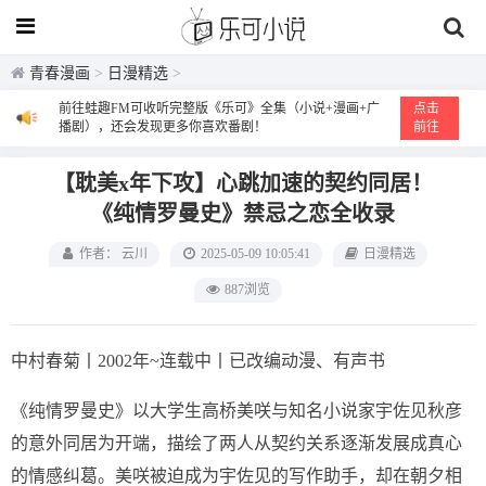
青春漫画
>
日漫精选
>
前往蛙趣FM可收听完整版《乐可》全集（小说+漫画+广
点击
播剧），还会发现更多你喜欢番剧！
前往
【耽美x年下攻】心跳加速的契约同居！
《纯情罗曼史》禁忌之恋全收录
作者： 云川
2025-05-09 10:05:41
日漫精选
887浏览
中村春菊丨2002年~连载中丨已改编动漫、有声书
《纯情罗曼史》以大学生高桥美咲与知名小说家宇佐见秋彦
的意外同居为开端，描绘了两人从契约关系逐渐发展成真心
的情感纠葛。美咲被迫成为宇佐见的写作助手，却在朝夕相