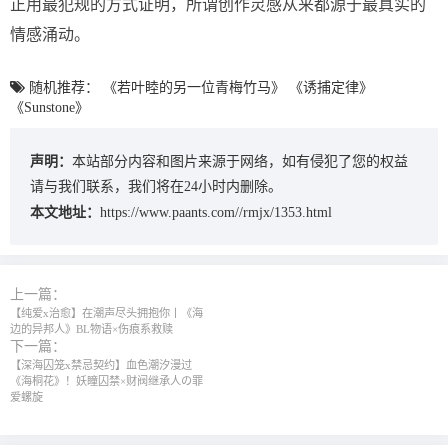
正用最犯规的方式证明，所谓创作灵感从来都源于最真实的
情感涌动。
随机推荐：
《若叶睦的另一位青梅竹马》
《诱捕定律》
《Sunstone》
声明：
本站部分内容和图片来源于网络，如有侵犯了您的权益
请与我们联系，我们将在24小时内删除。
本文地址：
https://www.paants.com//rmjx/1353.html
上一篇：
【纯爱x治愈】在潮声尽头拥抱你丨《海
边的异邦人》BL物语×伤痕系救赎
下一篇：
【深海囚笼x禁忌契约】血色潮汐漫过
《海桐花》！妖瞳囚禁×财阀继承人の罪
爱螺旋