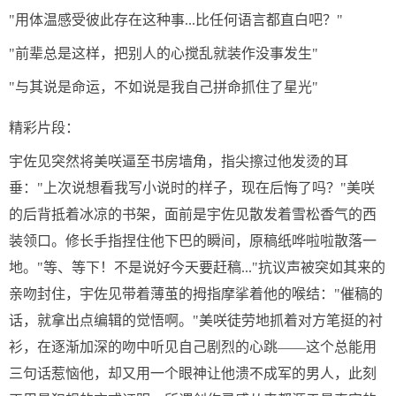
"用体温感受彼此存在这种事...比任何语言都直白吧？"
"前辈总是这样，把别人的心搅乱就装作没事发生"
"与其说是命运，不如说是我自己拼命抓住了星光"
精彩片段：
宇佐见突然将美咲逼至书房墙角，指尖擦过他发烫的耳
垂："上次说想看我写小说时的样子，现在后悔了吗？"美咲
的后背抵着冰凉的书架，面前是宇佐见散发着雪松香气的西
装领口。修长手指捏住他下巴的瞬间，原稿纸哗啦啦散落一
地。"等、等下！不是说好今天要赶稿..."抗议声被突如其来的
亲吻封住，宇佐见带着薄茧的拇指摩挲着他的喉结："催稿的
话，就拿出点编辑的觉悟啊。"美咲徒劳地抓着对方笔挺的衬
衫，在逐渐加深的吻中听见自己剧烈的心跳——这个总能用
三句话惹恼他，却又用一个眼神让他溃不成军的男人，此刻