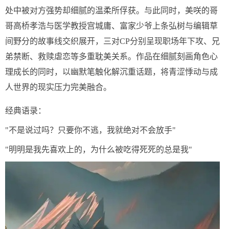
处中被对方强势却细腻的温柔所俘获。与此同时，美咲的哥
哥高桥孝浩与医学教授宫城庸、富家少爷上条弘树与编辑草
间野分的故事线交织展开，三对CP分别呈现职场年下攻、兄
弟禁断、救赎虐恋等多重耽美关系。作品在细腻刻画角色心
理成长的同时，以幽默笔触化解沉重话题，将青涩悸动与成
人世界的现实压力完美融合。
经典语录：
"不是说过吗？只要你不逃，我就绝对不会放手"
"明明是我先喜欢上的，为什么被吃得死死的总是我"