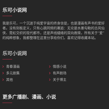
乐可小说网
我是‌乐可，一个沉迷于纯爱宇宙的终身信徒，也是漫画有声书的爱好
者。没有刻板定义，只有心跳同频的邂逅：无论是水墨勾勒的古风仙
侠、霓虹交织的现代都市，还是声线缱绻的双向救赎，所有关于“爱”
的纯粹想象，我都整理在这里分享给你们，喜欢记得收藏本站。
乐可小说网
青春漫画
情感小说
多元剧集
有声剧场
其他
关于博主
更多广播剧、漫画、小说