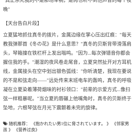
"真正杀死我的不是那场车祸，是再也听不到他声音的每个夜
晚"
【天台告白片段】
立夏猛地抓住真冬的拨片，金属边缘在掌心压出红痕："每天
教我弹那首《冬の花》是什么意思？"真冬的贝斯背带滑落肩
头，琴箱撞在铁栏杆上发出嗡鸣。"因为...每次弹错音你都会
握住我的手。"潮湿的夜风卷走尾音，立夏突然扯开对方耳机
线，金属接头在空中划出银色弧线："你听清楚，我现在要说
的不是和弦走向——"远处传来末班电车的轰鸣，真冬的呼吸
凝在立夏染着薄荷烟味的衬衫领口："前辈的示爱方式...像扫
弦一样粗暴呢。"当立夏的唇碾上他嘴角时，真冬的贝斯终于
坠地，六根琴弦在月光下震颤着未完的旋律。
随机推荐：
《抱かれたい男1位に脅されています。 》
《邻家男
孩 》
《营养过良》