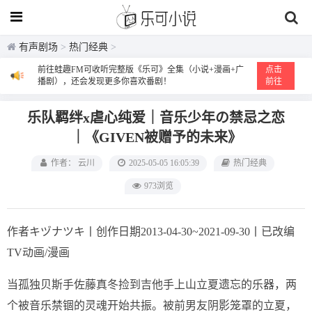
有声剧场
>
热门经典
>
前往蛙趣FM可收听完整版《乐可》全集（小说+漫画+广
点击
播剧），还会发现更多你喜欢番剧！
前往
乐队羁绊x虐心纯爱｜音乐少年の禁忌之恋
｜《GIVEN被赠予的未来》
作者： 云川
2025-05-05 16:05:39
热门经典
973浏览
作者キヅナツキ丨创作日期2013-04-30~2021-09-30丨已改编
TV动画/漫画
当孤独贝斯手佐藤真冬捡到吉他手上山立夏遗忘的乐器，两
个被音乐禁锢的灵魂开始共振。被前男友阴影笼罩的立夏，