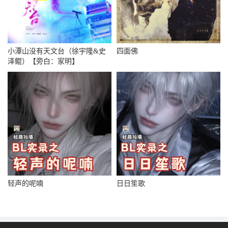
小潭山没有天文台（徐宇隆&史
四面佛
泽鲲）【旁白：家明】
轻声的呢喃
日日笙歌