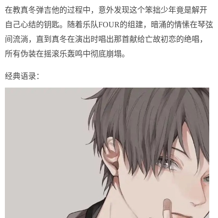
在教真冬弹吉他的过程中，意外发现这个笨拙少年竟是解开
自己心结的钥匙。随着乐队FOUR的组建，暗涌的情愫在琴弦
间流淌，直到真冬在演出时唱出那首献给亡故初恋的绝唱，
所有伪装在摇滚乐轰鸣中彻底崩塌。
经典语录：