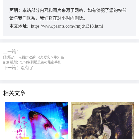
声明：
本站部分内容和图片来源于网络，如有侵犯了您的权益
请与我们联系，我们将在24小时内删除。
本文地址：
https://www.paants.com//rmjd/1318.html
上一篇：
[职场x年下x甜虐双杀]《恋爱实习生》高
能耳机剧：实习生驯服总监の秘密手札
下一篇：没有了
相关文章