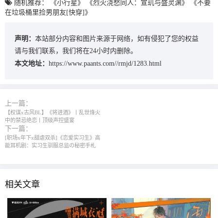
随机推荐：
《小行星》
《烈火浇愁同人：宣玑与盛灵渊》
《不要
在垃圾桶里捡男朋友[快穿]》
声明：
本站部分内容和图片来源于网络，如有侵犯了您的权益
请与我们联系，我们将在24小时内删除。
本文地址：
https://www.paants.com//rmjd/1283.html
上一篇：
【权谋x古风BL】《将进酒》丨乱世烽火
中的禁忌绝恋丨顶级声控盛宴
下一篇：
[职场x年下x甜虐双杀]《恋爱实习生》高
能耳机剧：实习生驯服总监の秘密手札
相关文章