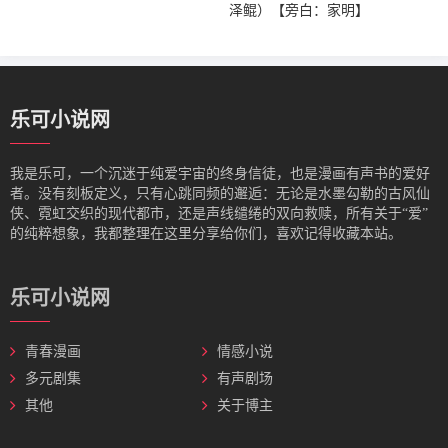
泽鲲）【旁白：家明】
乐可小说网
我是‌乐可，一个沉迷于纯爱宇宙的终身信徒，也是漫画有声书的爱好
者。没有刻板定义，只有心跳同频的邂逅：无论是水墨勾勒的古风仙
侠、霓虹交织的现代都市，还是声线缱绻的双向救赎，所有关于“爱”
的纯粹想象，我都整理在这里分享给你们，喜欢记得收藏本站。
乐可小说网
青春漫画
情感小说
多元剧集
有声剧场
其他
关于博主