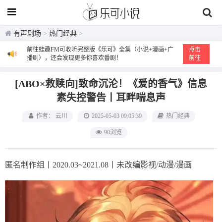
有声剧场
>
热门经典
>
前往蛙趣FM可收听完整版《乐可》全集（小说+漫画+广
点击
播剧），还会发现更多你喜欢番剧！
前往
[ABO×救赎向]致命沉沦！《爱的香气》信息
素失控警告丨耳畔喘息声
作者： 云川
2025-05-03 09:05:39
热门经典
90浏览
匿名制作组丨2020.03~2021.08丨未改编影视/动漫/漫画