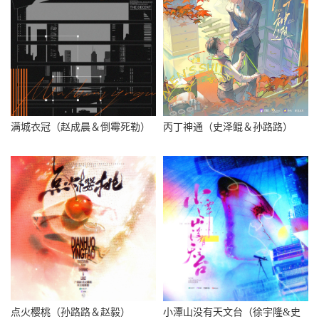
满城衣冠（赵成晨＆倒霉死勒）
丙丁神通（史泽鲲＆孙路路）
点火樱桃（孙路路＆赵毅）
小潭山没有天文台（徐宇隆&史