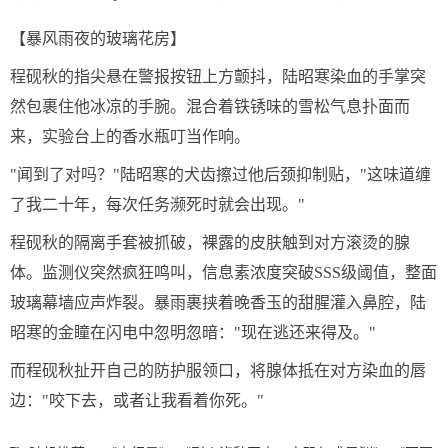
【暴风雨夜的玻璃花房】
程砚秋的指尖悬在警报按钮上方颤抖，陆昭寒染血的手掌突
然包裹住他冰凉的手腕。混合着铁锈味的雪松气息扑面而
来，实验台上的香水瓶叮当作响。
"闻到了对吗？"陆昭寒的犬齿擦过他后颈抑制贴，"这味道缠
了我二十年，每次任务濒死时就会出现。"
程砚秋的隔离手套被抓破，裸露的皮肤触到对方滚烫的腺
体。监测仪突然疯狂鸣叫，信息素浓度突破SSS级阈值，整面
玻璃幕墙应声炸裂。暴雨裹挟着晚香玉的甜腥灌入鼻腔，陆
昭寒的金瞳在闪电中忽明忽暗："现在逃还来得及。"
而程砚秋扯开自己的防护服领口，将腺体抵在对方染血的唇
边："咬下去，或者让我看着你死。"