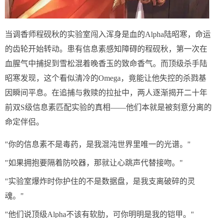
当调香师程砚秋的实验室闯入浑身是血的Alpha陆昭寒，命运
的齿轮开始转动。患有信息素感知障碍的程砚秋，第一次在
血腥气中捕捉到雪松混着晚香玉的致命香气。而顶级杀手陆
昭寒发现，这个看似清冷的Omega，竟能让他失控的杀戮基
因瞬间平息。在追捕与救赎的拉扯中，两人逐渐揭开二十年
前双S级信息素匹配实验的真相——他们本就是被刻意分离的
命定伴侣。
"你的信息素不是毒药，是我混沌世界里唯一的光谱。"
"如果拥抱要隔着防咬器，那就让心跳声代替接吻。"
"实验室爆炸时你护住的不是数据盘，是我支离破碎的灵
魂。"
"他们说顶级Alpha不该有软肋，可你明明是我的铠甲。"