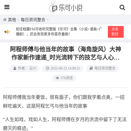
其他
>
每日资讯整合
>
前往蛙趣FM可收听完整版《乐可》全集（小说+漫画+广
点击
播剧），还会发现更多你喜欢番剧！
前往
阿程师傅与他当年的故事（海角旋风）‌大神
作家新作速递‌_时光流转下的技艺与人心的
交织
作者： 云川
2025-09-23 14:09:21
每日资讯整合
576浏览
阿程师傅我当年要饭，很有面子，你们跟我学着点奥，一招
鲜吃遍天，这是阿程乞丐与他当年的故事
“人生如戏，戏如人生，阿程师傅在岁月的洪流中留下了无法
磨灭的痕迹。”