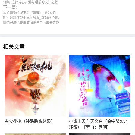
合集_追梦青春，爱与理想的交汇之歌
下一篇：
被娇妻系统绑定后（清穿）（姣姣月
明）最新连载小说在线看_穿越成娇妻，
哪怕艰难也要勇敢追爱与自我成长之路
相关文章
点火樱桃（孙路路＆赵毅）
小潭山没有天文台（徐宇隆&史
泽鲲）【旁白：家明】