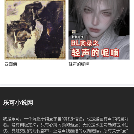
四面佛
轻声的呢喃
乐可小说网
我是‌乐可，一个沉迷于纯爱宇宙的终身信徒，也是漫画有声书的爱好
者。没有刻板定义，只有心跳同频的邂逅：无论是水墨勾勒的古风仙
侠、霓虹交织的现代都市，还是声线缱绻的双向救赎，所有关于“爱”