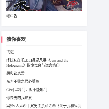
帐中香
猜你喜欢
飞蛾
[科幻x音乐xBL]悬疑风暴《Jem and the
Holograms》致命舞台与谎言烙印
想和谈恋爱
东方不败之君心莫负
CP可以冷门，但不能邪门
你是男的我也爱
冥婚x人鬼恋｜双男主禁忌之恋《关于我和鬼变