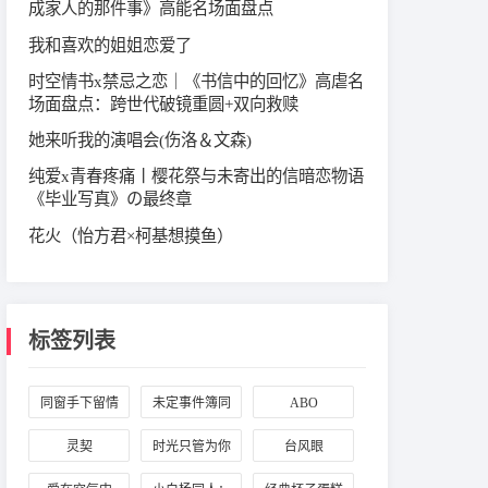
成家人的那件事》高能名场面盘点
我和喜欢的姐姐恋爱了
时空情书x禁忌之恋｜《书信中的回忆》高虐名
场面盘点：跨世代破镜重圆+双向救赎
她来听我的演唱会(伤洛＆文森)
纯爱x青春疼痛丨樱花祭与未寄出的信暗恋物语
《毕业写真》の最终章
花火（怡方君×柯基想摸鱼）
标签列表
同窗手下留情
未定事件簿同
ABO
人：左然与真
灵契
时光只管为你
台风眼
相
留