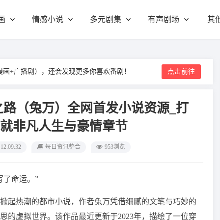
画
情感小说
多元剧集
有声剧场
其
漫画+广播剧），还会发现更多你喜欢番剧！
点击前往
路（兔万）‌全网首发小说资源‌_打
就非凡人生与豪情章节
 12:09:32
每日资讯整合
953浏览
写了命运。”
部掀起热潮的都市小说，作者兔万凭借细腻的文笔与巧妙的
思的虚拟世界。该作品最近更新于2023年，描绘了一位穿