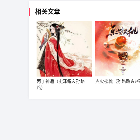
相关文章
丙丁神通（史泽鲲＆孙路
点火樱桃（孙路路＆赵
路）