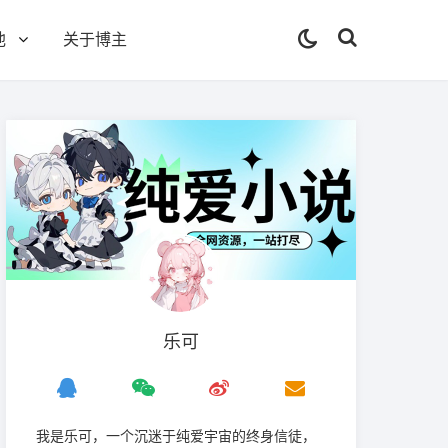
他
关于博主
乐可
我是‌乐可，一个沉迷于纯爱宇宙的终身信徒，