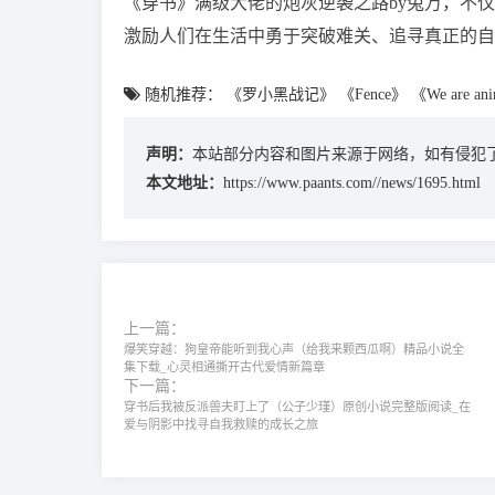
《穿书》满级大佬的炮灰逆袭之路by兔万，不
激励人们在生活中勇于突破难关、追寻真正的自
随机推荐：
《罗小黑战记》
《Fence》
《We are an
声明：
本站部分内容和图片来源于网络，如有侵犯了
本文地址：
https://www.paants.com//news/1695.html
上一篇：
爆笑穿越：狗皇帝能听到我心声（给我来颗西瓜啊）精品小说全
集下载_心灵相通撕开古代爱情新篇章
下一篇：
穿书后我被反派兽夫盯上了（公子少瑾）原创小说完整版阅读_在
爱与阴影中找寻自我救赎的成长之旅