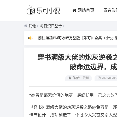
网站首页
青春漫
其他
>
每日资讯整合
>
前往蛙趣FM可收听完整版《乐可》全集（小说+
穿书满级大佬的炮灰逆袭之
破命运边界，成
作者： 云川
2025-09-05
“她曾是毫无价值的炮灰，最终却用一己之力改
《穿书》满级大佬的炮灰逆袭之路by兔万是一
情节设计，成功创造了一个既令人兴奋又引人深