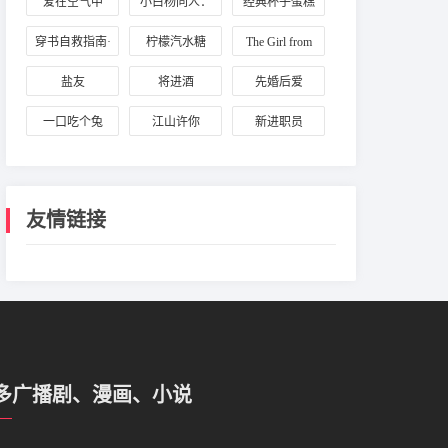
爱在空气中
小白杨同人：
经典杯子蛋糕
白新羽与俞风
穿书自救指南·
柠檬汽水糖
The Girl from
城
逆向标记
the Sea
盐友
将进酒
先婚后爱
一口吃个兔
江山许你
新进职员
友情链接
多广播剧、漫画、小说