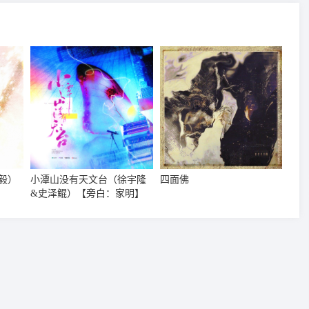
毅）
小潭山没有天文台（徐宇隆
四面佛
&史泽鲲）【旁白：家明】