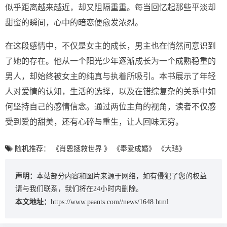
似乎距离越来越近，却又阻隔重重。每当回忆起那些平淡却
甜蜜的瞬间，心中的暗恋便愈发浓烈。
在这段感情中，不仅是女主的成长，男主也在悄然间意识到
了她的存在。他从一个阳光少年逐渐成长为一个成熟稳重的
男人，却始终被女主的纯真与执着所吸引。本书展示了年轻
人对爱情的认知，生活的选择，以及在错综复杂的关系中如
何坚持自己的感情信念。通过两位主角的视角，读者不仅感
受到爱的甜美，还有心碎与重生，让人回味无穷。
随机推荐：
《肖恩拯救世界 》
《奉爱成婚》
《大珰》
声明：
本站部分内容和图片来源于网络，如有侵犯了您的权益
请与我们联系，我们将在24小时内删除。
本文地址：
https://www.paants.com//news/1648.html