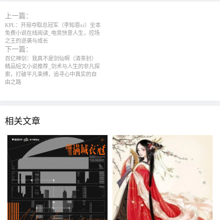
上一篇：
KPL：开局夺取总冠军（李知恩xi）全本
免费小说在线阅读_电竞快意人生，控场
之王的逆袭与成长
下一篇：
百亿神剑：我真不是剑仙啊（清茶封）
精品短文小说推荐_剑术与人生的非凡探
索，打破平凡束缚，追寻心中真实的自
由之路
相关文章