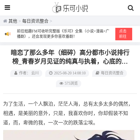
其他
>
每日资讯整合
>
前往蛙趣FM可收听完整版《乐可》全集（小说+漫画+广
点击
播剧），还会发现更多你喜欢番剧！
前往
暗恋了那么多年（细碎）‌高分都市小说排行
榜‌_青春岁月见证的纯真与执着，心底的爱
永不消逝
作者： 云川
2025-08-20 14:08:10
每日资讯整合
575浏览
为了生活，一个人飘泊，茫茫人海，总有太多太多的偶然，
相遇，是美丽的意外，只是，我喜欢你时，你却假装不知
道，而，卑微的我，一次一次的跌落尘埃。