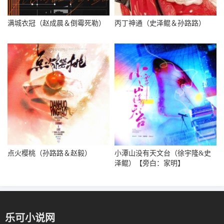
满城衣冠（赵成晨＆倒霉死勒）
丙丁神通（史泽鲲＆孙路路）
点火樱桃（孙路路＆赵毅）
小潭山没有天文台（徐宇隆&史
泽鲲）【旁白：家明】
乐可小说网