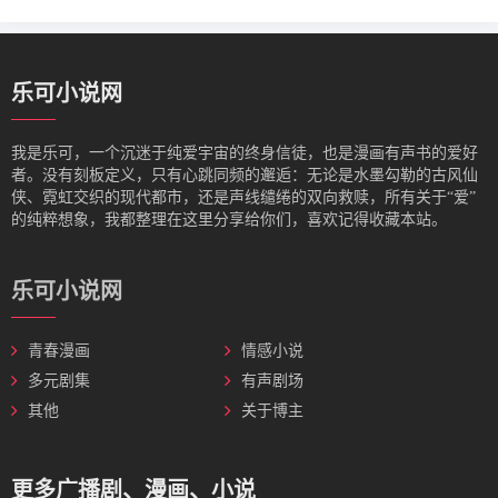
乐可小说网
我是‌乐可，一个沉迷于纯爱宇宙的终身信徒，也是漫画有声书的爱好
者。没有刻板定义，只有心跳同频的邂逅：无论是水墨勾勒的古风仙
侠、霓虹交织的现代都市，还是声线缱绻的双向救赎，所有关于“爱”
的纯粹想象，我都整理在这里分享给你们，喜欢记得收藏本站。
乐可小说网
青春漫画
情感小说
多元剧集
有声剧场
其他
关于博主
更多广播剧、漫画、小说