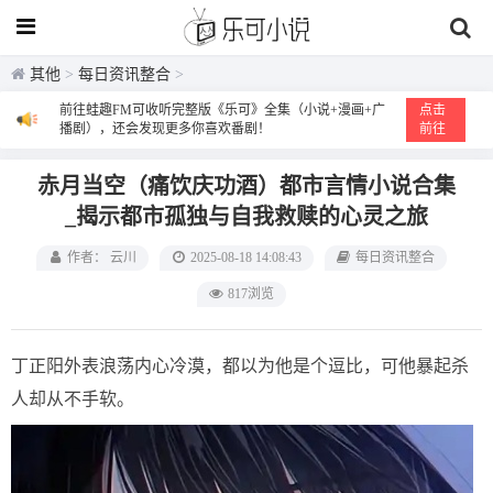
其他
>
每日资讯整合
>
前往蛙趣FM可收听完整版《乐可》全集（小说+漫画+广
点击
播剧），还会发现更多你喜欢番剧！
前往
赤月当空（痛饮庆功酒）都市言情小说合集
_揭示都市孤独与自我救赎的心灵之旅
作者： 云川
2025-08-18 14:08:43
每日资讯整合
817浏览
丁正阳外表浪荡内心冷漠，都以为他是个逗比，可他暴起杀
人却从不手软。