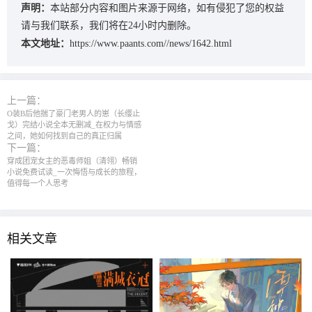
声明：
本站部分内容和图片来源于网络，如有侵犯了您的权益
请与我们联系，我们将在24小时内删除。
本文地址：
https://www.paants.com//news/1642.html
上一篇：
O装B后他揣了豪门老男人的崽（长缨止
戈）完结小说全本无删减_在权力与情感
之间，她如何找到自己的真正归属
下一篇：
穿成团宠女主的恶毒师姐（清翎）畅销
小说免费试读_一次悔悟与成长的旅程，
值得每一个人思考
相关文章