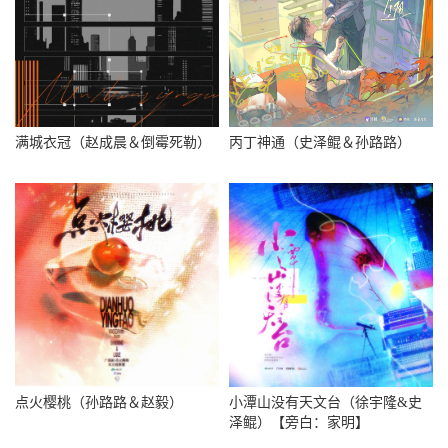
满城衣冠（赵成晨＆倒霉死勒）
丙丁神通（史泽鲲＆孙路路）
点火樱桃（孙路路＆赵毅）
小潭山没有天文台（徐宇隆&史
泽鲲）【旁白：家明】