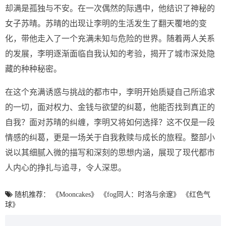
却满是孤独与不安。在一次偶然的际遇中，他结识了神秘的
女子苏晴。苏晴的出现让李明的生活发生了翻天覆地的变
化，带他走入了一个充满未知与危险的世界。随着两人关系
的发展，李明逐渐面临自我认知的考验，揭开了城市深处隐
藏的种种秘密。
在这个充满诱惑与挑战的都市中，李明开始质疑自己所追求
的一切，面对权力、金钱与欲望的纠葛，他能否找到真正的
自我？面对苏晴的纠缠，李明又将如何选择？这不仅是一段
情感的纠葛，更是一场关于自我救赎与成长的旅程。整部小
说以其细腻入微的描写和深刻的思想内涵，展现了现代都市
人内心的挣扎与追寻，令人深思。
随机推荐：
《Mooncakes》
《fog同人：时洛与余邃》
《红色气
球》