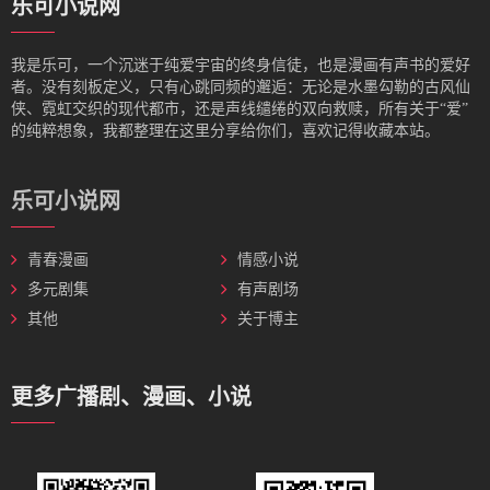
乐可小说网
我是‌乐可，一个沉迷于纯爱宇宙的终身信徒，也是漫画有声书的爱好
者。没有刻板定义，只有心跳同频的邂逅：无论是水墨勾勒的古风仙
侠、霓虹交织的现代都市，还是声线缱绻的双向救赎，所有关于“爱”
的纯粹想象，我都整理在这里分享给你们，喜欢记得收藏本站。
乐可小说网
青春漫画
情感小说
多元剧集
有声剧场
其他
关于博主
更多广播剧、漫画、小说