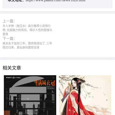
本文地址：
https://www.paants.com//news/1628.html
上一篇：
半人半神（鱼压水）高分推荐小说排行
榜_在超能力的背后，揭示人性的倔强与
善良
下一篇：
被关女子监狱三年，我修炼成仙了_三年
隐忍归来，真仙身份震惊全球
相关文章