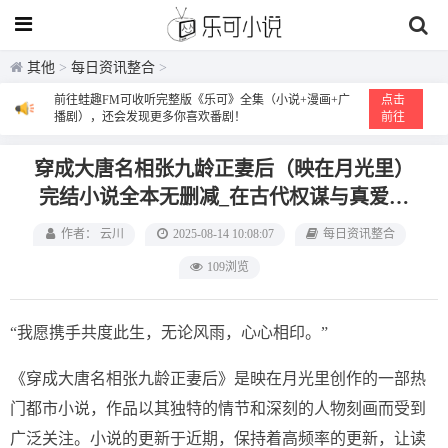
其他
>
每日资讯整合
>
前往蛙趣FM可收听完整版《乐可》全集（小说+漫画+广
点击
播剧），还会发现更多你喜欢番剧！
前往
穿成大唐名相张九龄正妻后（映在月光里）
完结小说全本无删减_在古代权谋与真爱之
间追寻自我价值的旅程
作者： 云川
2025-08-14 10:08:07
每日资讯整合
109浏览
“我愿携手共度此生，无论风雨，心心相印。”
《穿成大唐名相张九龄正妻后》是映在月光里创作的一部热
门都市小说，作品以其独特的情节和深刻的人物刻画而受到
广泛关注。小说的更新于近期，保持着高频率的更新，让读