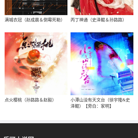
满城衣冠（赵成晨＆倒霉死勒）
丙丁神通（史泽鲲＆孙路路）
点火樱桃（孙路路＆赵毅）
小潭山没有天文台（徐宇隆&史
泽鲲）【旁白：家明】