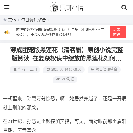
其他
>
每日资讯整合
>
前往蛙趣FM可收听完整版《乐可》全集（小说+漫画+广
点击
播剧），还会发现更多你喜欢番剧！
前往
穿成团宠版黑莲花（清茗酬）原创小说完整
版阅读_在复杂权谋中绽放的黑莲花如何将
情感与智谋完美融合
作者： 云川
2025-08-10 16:08:03
每日资讯整合
297浏览
一朝醒来，孙慧万分惊恐，啊！她居然穿越了，还是一开局
就上刑架的那款。
在21世纪，孙慧是个颜控加声控，可是，面对眼前那个眉轩
目朗、声音富含