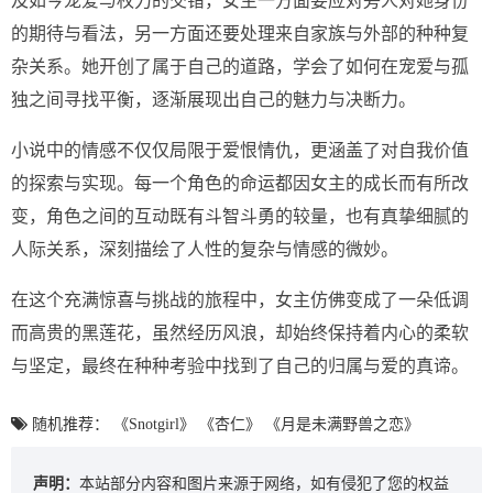
及如今宠爱与权力的交错，女主一方面要应对旁人对她身份
的期待与看法，另一方面还要处理来自家族与外部的种种复
杂关系。她开创了属于自己的道路，学会了如何在宠爱与孤
独之间寻找平衡，逐渐展现出自己的魅力与决断力。
小说中的情感不仅仅局限于爱恨情仇，更涵盖了对自我价值
的探索与实现。每一个角色的命运都因女主的成长而有所改
变，角色之间的互动既有斗智斗勇的较量，也有真挚细腻的
人际关系，深刻描绘了人性的复杂与情感的微妙。
在这个充满惊喜与挑战的旅程中，女主仿佛变成了一朵低调
而高贵的黑莲花，虽然经历风浪，却始终保持着内心的柔软
与坚定，最终在种种考验中找到了自己的归属与爱的真谛。
随机推荐：
《Snotgirl》
《杏仁》
《月是未满野兽之恋》
声明：
本站部分内容和图片来源于网络，如有侵犯了您的权益