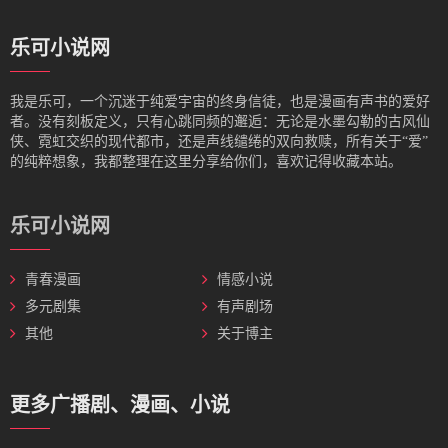
乐可小说网
我是‌乐可，一个沉迷于纯爱宇宙的终身信徒，也是漫画有声书的爱好
者。没有刻板定义，只有心跳同频的邂逅：无论是水墨勾勒的古风仙
侠、霓虹交织的现代都市，还是声线缱绻的双向救赎，所有关于“爱”
的纯粹想象，我都整理在这里分享给你们，喜欢记得收藏本站。
乐可小说网
青春漫画
情感小说
多元剧集
有声剧场
其他
关于博主
更多广播剧、漫画、小说