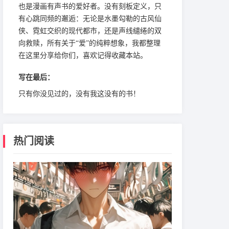
也是漫画有声书的爱好者。没有刻板定义，只
有心跳同频的邂逅：无论是水墨勾勒的古风仙
侠、霓虹交织的现代都市，还是声线缱绻的双
向救赎，所有关于“爱”的纯粹想象，我都整理
在这里分享给你们，喜欢记得收藏本站。
写在最后：
只有你没见过的，没有我这没有的书！
热门阅读