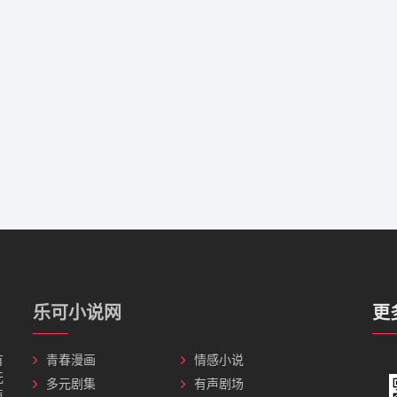
乐可小说网
更
有
青春漫画
情感小说
无
多元剧集
有声剧场
声