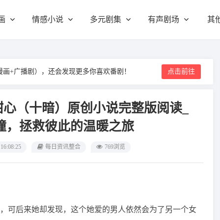
画
情感小说
多元剧集
有声剧场
其
漫画+广播剧），还会发现更多你喜欢番剧！
点击前往
甜心（十暗）原创小说完整版阅读_
撞，拯救彼此的温暖之旅
 16:08:25
每日资讯整合
769浏览
，可后来她却发现，这个她爱的男人依然会为了另一个女