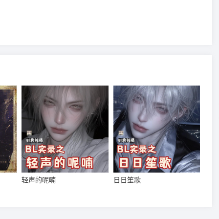
轻声的呢喃
日日笙歌