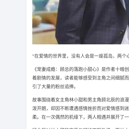
“在爱情的世界里，没有人会是一座孤岛，两个
《宠妻成瘾：顾总的落跑小甜心》是作者十暗创
着剧情的发展，读者能够感受到主角之间细腻而
引了大量的粉丝追捧。
故事围绕着女主角林小甜和男主角顾北辰的浪漫
泼开朗，却因不断遭遇感情挫折而对爱情感到迷
柔。在一次偶然的机缘下，两人相遇并展开了一