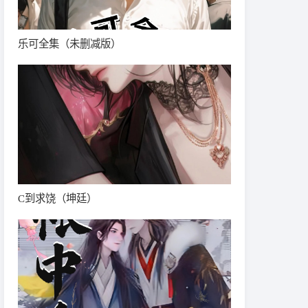
乐可全集（未删减版）
C到求饶（坤廷）